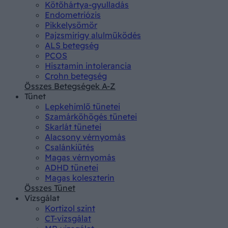
Kötőhártya-gyulladás
Endometriózis
Pikkelysömör
Pajzsmirigy alulműködés
ALS betegség
PCOS
Hisztamin intolerancia
Crohn betegség
Összes Betegségek A-Z
Tünet
Lepkehimlő tünetei
Szamárköhögés tünetei
Skarlát tünetei
Alacsony vérnyomás
Csalánkiütés
Magas vérnyomás
ADHD tünetei
Magas koleszterin
Összes Tünet
Vizsgálat
Kortizol szint
CT-vizsgálat