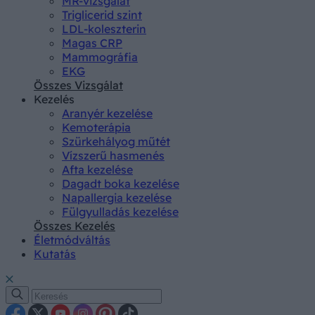
MR-vizsgálat
Triglicerid szint
LDL-koleszterin
Magas CRP
Mammográfia
EKG
Összes Vizsgálat
Kezelés
Aranyér kezelése
Kemoterápia
Szürkehályog műtét
Vízszerű hasmenés
Afta kezelése
Dagadt boka kezelése
Napallergia kezelése
Fülgyulladás kezelése
Összes Kezelés
Életmódváltás
Kutatás