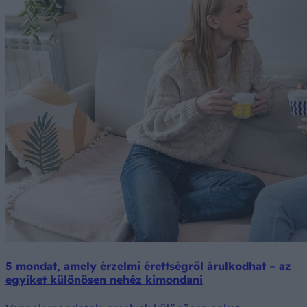
5 mondat, amely érzelmi érettségről árulkodhat – az
egyiket különösen nehéz kimondani