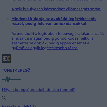
A szív is súlyosan károsodhat villámcsapás során.
Mindenki kidobja az avokádó legértékesebb
részét, pedig tele van antioxidánsokkal
Az avokádót a legtöbben félbevágják, kikanalazzák
a húsát, a magját pedig gondolkodás nélkül a
szemetesbe dobják, pedig éppen ez lehet a
gyümölcs egyik legértékesebb része.
TÜNETKERESŐ
Milyen betegségre utalhatnak a tünetei?
Keresés, pl. fejfájás