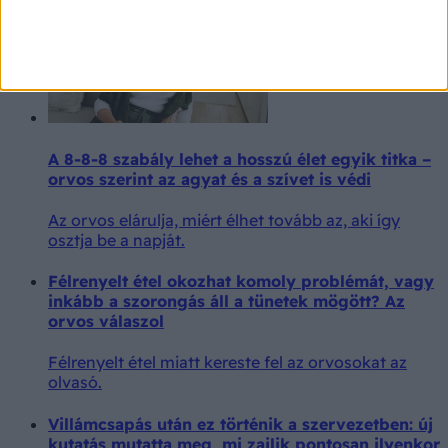
A 8-8-8 szabály lehet a hosszú élet egyik titka –
orvos szerint az agyat és a szívet is védi
Az orvos elárulja, miért élhet tovább az, aki így
osztja be a napját.
Félrenyelt étel okozhat komoly problémát, vagy
inkább a szorongás áll a tünetek mögött? Az
orvos válaszol
Félrenyelt étel miatt kereste fel az orvosokat az
olvasó.
Villámcsapás után ez történik a szervezetben: új
kutatás mutatta meg, mi zajlik pontosan ilyenkor