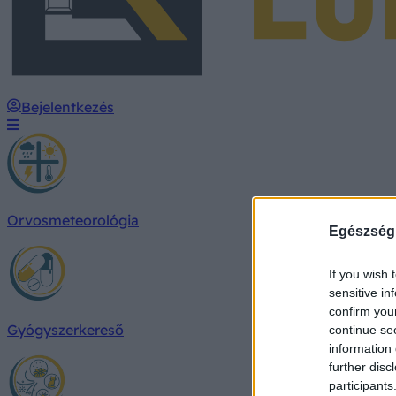
Bejelentkezés
Orvosmeteorológia
Egészség
If you wish 
sensitive in
confirm you
Gyógyszerkereső
continue se
information 
further disc
participants