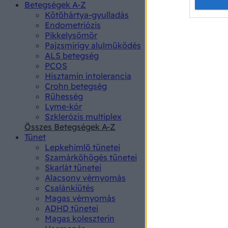
Opted 
Betegségek A-Z
Kötőhártya-gyulladás
Endometriózis
Google 
Pikkelysömör
Pajzsmirigy alulműködés
I want t
ALS betegség
web or d
PCOS
Hisztamin intolerancia
I want t
Crohn betegség
purpose
Rühesség
Lyme-kór
I want 
Szklerózis multiplex
Összes Betegségek A-Z
I want t
Tünet
web or d
Lepkehimlő tünetei
Szamárköhögés tünetei
I want t
Skarlát tünetei
or app.
Alacsony vérnyomás
Csalánkiütés
I want t
Magas vérnyomás
ADHD tünetei
Magas koleszterin
I want t