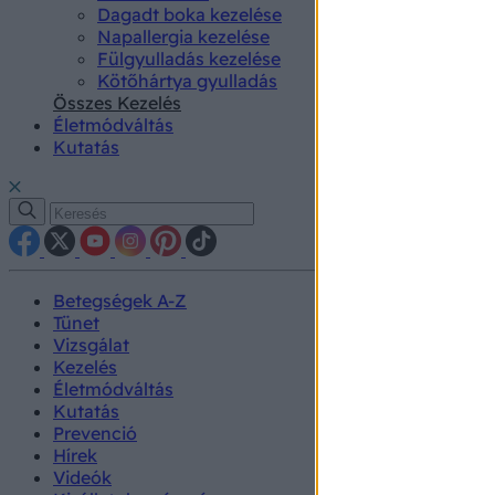
Dagadt boka kezelése
Napallergia kezelése
Fülgyulladás kezelése
Kötőhártya gyulladás
Összes Kezelés
Életmódváltás
Kutatás
Betegségek A-Z
Tünet
Vizsgálat
Kezelés
Életmódváltás
Kutatás
Prevenció
Hírek
Videók