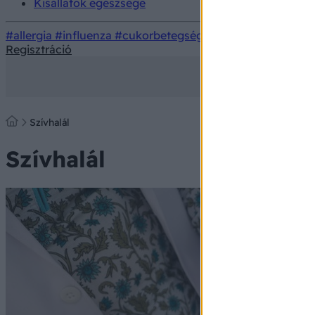
Kisállatok egészsége
#allergia
#influenza
#cukorbetegség
#orvosmeteorológi
Regisztráció
Szívhalál
Szívhalál