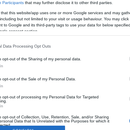
Participants
that may further disclose it to other third parties.
 that this website/app uses one or more Google services and may gath
including but not limited to your visit or usage behaviour. You may click 
 to Google and its third-party tags to use your data for below specifi
ogle consent section.
l Data Processing Opt Outs
o opt-out of the Sharing of my personal data.
In
o opt-out of the Sale of my Personal Data.
In
to opt-out of processing my Personal Data for Targeted
ing.
In
o opt-out of Collection, Use, Retention, Sale, and/or Sharing
ersonal Data that Is Unrelated with the Purposes for which it
lected.