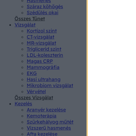
Hasmenés
authenti
Száraz köhögés
Szédülés okai
Összes Tünet
Vizsgálat
Kortizol szint
CT-vizsgálat
MR-vizsgálat
Triglicerid szint
LDL-koleszterin
Magas CRP
Mammográfia
EKG
Hasi ultrahang
Mikrobiom vizsgálat
Vérvétel
Összes Vizsgálat
Kezelés
Aranyér kezelése
Kemoterápia
Szürkehályog műtét
Vízszerű hasmenés
Afta kezelése