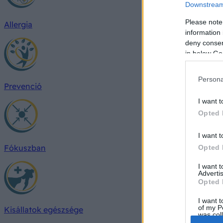
Downstream 
Please note
Allergia
information 
deny consent
in below Go
Persona
Prevenció
I want t
Opted 
I want t
Fókuszban
Opted 
I want 
Advertis
Opted 
I want t
of my P
Kisállatok egészsége
was col