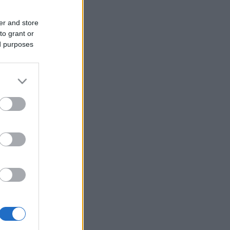
er and store
to grant or
ed purposes