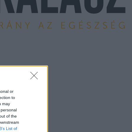
sonal or
ection to
ou may
 personal
out of the
 downstream
B’s List of