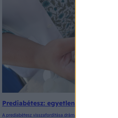
Prediabétesz: egyetlen laborérték d
A prediabétesz visszafordítása drámaian csökkenti a szívh