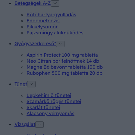
Betegségek A-Z
Kötőhártya-gyulladás
Endometriózis
Pikkelysömör
Pajzsmirigy alulműködés
Gyógyszerkereső*
Aspirin Protect 100 mg tabletta
Neo Citran por felnőttnek 14 db
Magne B6 bevont tabletta 100 db
Rubophen 500 mg tabletta 20 db
Tünet
Lepkehimlő tünetei
Szamárköhögés tünetei
Skarlát tünetei
Alacsony vérnyomás
Vizsgálat