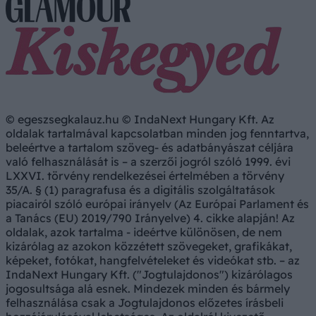
© egeszsegkalauz.hu © IndaNext Hungary Kft. Az
oldalak tartalmával kapcsolatban minden jog fenntartva,
beleértve a tartalom szöveg- és adatbányászat céljára
való felhasználását is – a szerzői jogról szóló 1999. évi
LXXVI. törvény rendelkezései értelmében a törvény
35/A. § (1) paragrafusa és a digitális szolgáltatások
piacairól szóló európai irányelv (Az Európai Parlament és
a Tanács (EU) 2019/790 Irányelve) 4. cikke alapján! Az
oldalak, azok tartalma - ideértve különösen, de nem
kizárólag az azokon közzétett szövegeket, grafikákat,
képeket, fotókat, hangfelvételeket és videókat stb. – az
IndaNext Hungary Kft. ("Jogtulajdonos") kizárólagos
jogosultsága alá esnek. Mindezek minden és bármely
felhasználása csak a Jogtulajdonos előzetes írásbeli