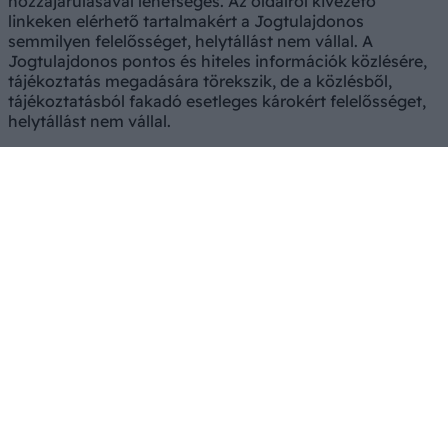
hozzájárulásával lehetséges. Az oldalról kivezető
linkeken elérhető tartalmakért a Jogtulajdonos
semmilyen felelősséget, helytállást nem vállal. A
Jogtulajdonos pontos és hiteles információk közlésére,
tájékoztatás megadására törekszik, de a közlésből,
tájékoztatásból fakadó esetleges károkért felelősséget,
helytállást nem vállal.