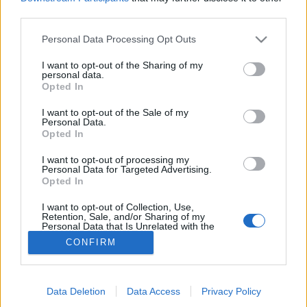
third parties.
Szürkehályog
Please note that this website/app uses one or more Google
Personal Data Processing Opt Outs
services and may gather and store information including but
not limited to your visit or usage behaviour. You may click to
I want to opt-out of the Sharing of my
personal data.
grant or deny consent to Google and its third-party tags to
Opted In
use your data for below specified purposes in below Google
consent section.
I want to opt-out of the Sale of my
Personal Data.
Opted In
I want to opt-out of processing my
Personal Data for Targeted Advertising.
Opted In
I want to opt-out of Collection, Use,
Retention, Sale, and/or Sharing of my
Personal Data that Is Unrelated with the
Purposes for which it was collected.
CONFIRM
Opted Out
Google consents
Data Deletion
Data Access
Privacy Policy
I want to allow Google to enable storage