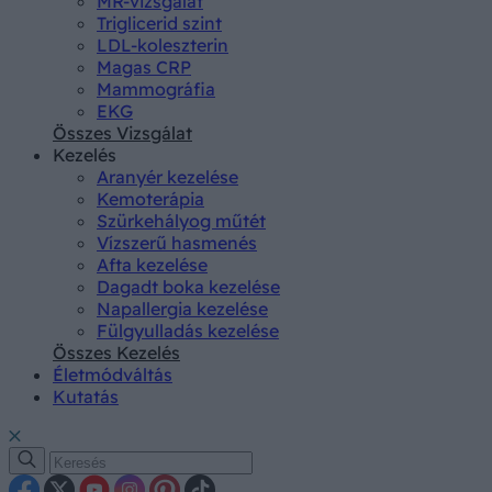
MR-vizsgálat
Triglicerid szint
LDL-koleszterin
Magas CRP
Mammográfia
EKG
Összes Vizsgálat
Kezelés
Aranyér kezelése
Kemoterápia
Szürkehályog műtét
Vízszerű hasmenés
Afta kezelése
Dagadt boka kezelése
Napallergia kezelése
Fülgyulladás kezelése
Összes Kezelés
Életmódváltás
Kutatás