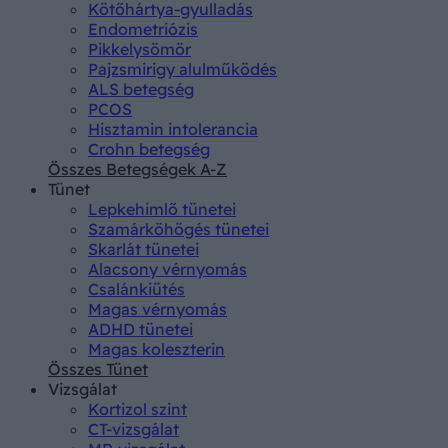
Kötőhártya-gyulladás
Endometriózis
Pikkelysömör
Pajzsmirigy alulműködés
ALS betegség
PCOS
Hisztamin intolerancia
Crohn betegség
Összes Betegségek A-Z
Tünet
Lepkehimlő tünetei
Szamárköhögés tünetei
Skarlát tünetei
Alacsony vérnyomás
Csalánkiütés
Magas vérnyomás
ADHD tünetei
Magas koleszterin
Összes Tünet
Vizsgálat
Kortizol szint
CT-vizsgálat