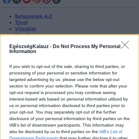
Betegségek A-Z
Tünet
Vizsgálat
Kezelés
Életmódváltás
EgészségKalauz -
Do Not Process My Personal
Kutatás
Information
Prevenció
Hírek
Videók
If you wish to opt-out of the sale, sharing to third parties, or
Kisállatok egészsége
processing of your personal or sensitive information for
targeted advertising by us, please use the below opt-out
#allergia
#influenza
#cukorbetegség
section to confirm your selection. Please note that after your
#orvosmeteorológia
#vérnyomás
#stroke
#rákbetegség
opt-out request is processed you may continue seeing
#pajzsmirigy
#reflux
#ekcéma
#herpesz
interest-based ads based on personal information utilized by
Regisztráció
us or personal information disclosed to third parties prior to
your opt-out. You may separately opt-out of the further
disclosure of your personal information by third parties on the
IAB’s list of downstream participants. This information may
also be disclosed by us to third parties on the
IAB’s List of
Szürkehályog
Downstream Participants
that may further disclose it to other