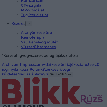
Kortizol szint
CT-vizsgálat
MR-vizsgálat
Triglicerid szint
Kezelés
Aranyér kezelése
Kemoterápia
Szürkehályog műtét
Vízszerű hasmenés
*Keresett gyógyszerek betegtájékoztatója
Archívum
Impresszum
Adatkezelési tájékoztató
Szerzői
jogi nyilatkozat
Rólunk
Szerkesztőségi
küldetés
Médiaajánlat
RSS
Süti beállítások