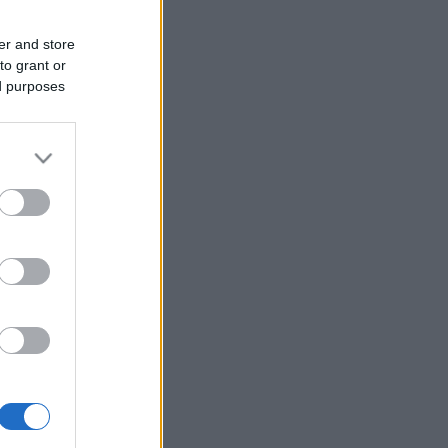
er and store
to grant or
ed purposes