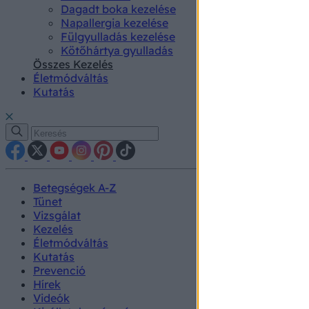
Dagadt boka kezelése
Napallergia kezelése
Fülgyulladás kezelése
Kötőhártya gyulladás
Összes Kezelés
Életmódváltás
Kutatás
Betegségek A-Z
Tünet
Vizsgálat
Kezelés
Életmódváltás
Kutatás
Prevenció
Hírek
Videók