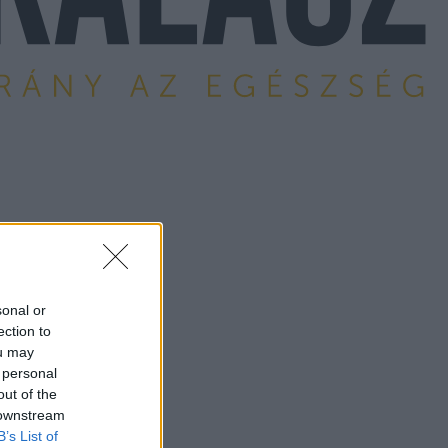
sonal or
ection to
ou may
 personal
out of the
 downstream
B’s List of