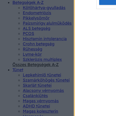
Opted 
Betegségek A-Z
Kötőhártya-gyulladás
Endometriózis
Google 
Pikkelysömör
Pajzsmirigy alulműködés
I want t
ALS betegség
web or d
PCOS
Hisztamin intolerancia
I want t
Crohn betegség
purpose
Rühesség
Lyme-kór
I want 
Szklerózis multiplex
Összes Betegségek A-Z
I want t
Tünet
web or d
Lepkehimlő tünetei
Szamárköhögés tünetei
I want t
Skarlát tünetei
or app.
Alacsony vérnyomás
Csalánkiütés
I want t
Magas vérnyomás
ADHD tünetei
Magas koleszterin
I want t