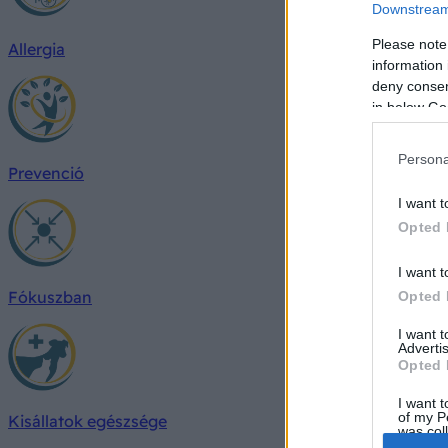
Downstream 
Please note
Allergia
information 
deny consent
in below Go
Persona
Prevenció
I want t
Opted 
I want t
Fókuszban
Opted 
I want 
Advertis
Opted 
I want t
of my P
Kisállatok egészsége
was col