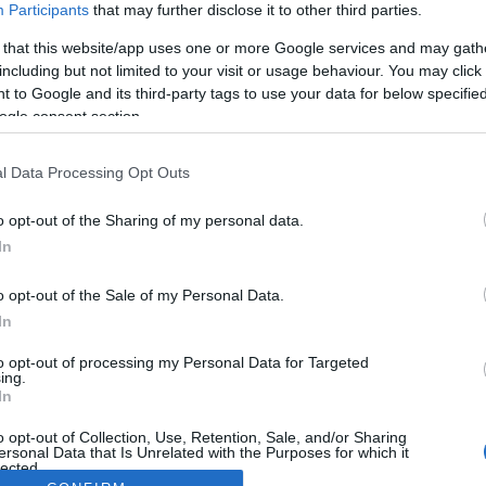
Participants
that may further disclose it to other third parties.
 that this website/app uses one or more Google services and may gath
including but not limited to your visit or usage behaviour. You may click 
 to Google and its third-party tags to use your data for below specifi
ogle consent section.
l Data Processing Opt Outs
o opt-out of the Sharing of my personal data.
In
o opt-out of the Sale of my Personal Data.
In
to opt-out of processing my Personal Data for Targeted
ing.
In
o opt-out of Collection, Use, Retention, Sale, and/or Sharing
ersonal Data that Is Unrelated with the Purposes for which it
lected.