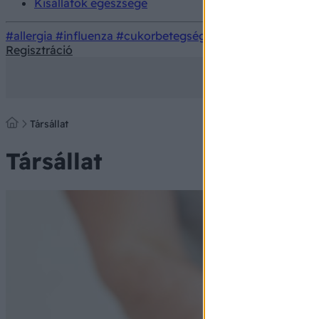
Kisállatok egészsége
#allergia
#influenza
#cukorbetegség
#orvosmeteorológi
Regisztráció
Társállat
Társállat