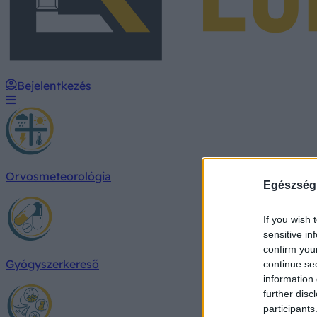
Bejelentkezés
Orvosmeteorológia
Egészség
If you wish 
sensitive in
confirm you
Gyógyszerkereső
continue se
information 
further disc
participants