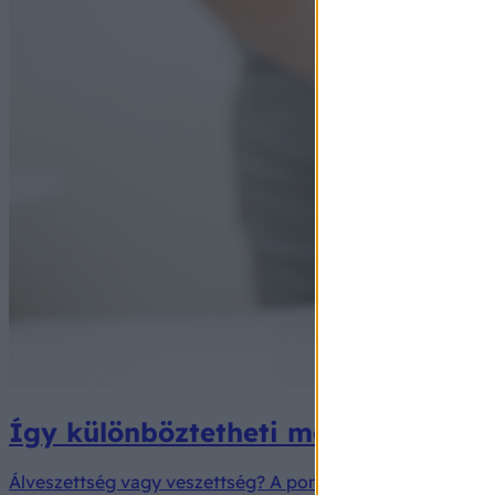
Így különböztetheti meg kutyájánál 
Álveszettség vagy veszettség? A pontos felismerés élete