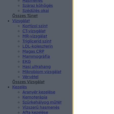
Hasmenés
authenti
Száraz köhögés
Szédülés okai
Összes Tünet
Vizsgálat
Kortizol szint
CT-vizsgálat
MR-vizsgálat
Triglicerid szint
LDL-koleszterin
Magas CRP
Mammográfia
EKG
Hasi ultrahang
Mikrobiom vizsgálat
Vérvétel
Összes Vizsgálat
Kezelés
Aranyér kezelése
Kemoterápia
Szürkehályog műtét
Vízszerű hasmenés
Afta kezelése