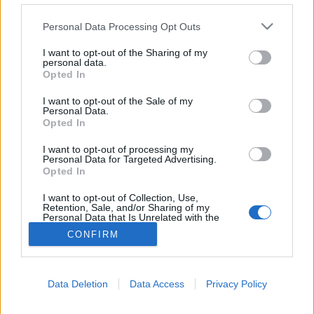
Társállat
Please note that this website/app uses one or more Google
Personal Data Processing Opt Outs
services and may gather and store information including but
not limited to your visit or usage behaviour. You may click to
I want to opt-out of the Sharing of my
personal data.
grant or deny consent to Google and its third-party tags to
Opted In
use your data for below specified purposes in below Google
consent section.
I want to opt-out of the Sale of my
Personal Data.
Opted In
I want to opt-out of processing my
Personal Data for Targeted Advertising.
Opted In
I want to opt-out of Collection, Use,
Retention, Sale, and/or Sharing of my
Personal Data that Is Unrelated with the
Purposes for which it was collected.
CONFIRM
Opted Out
Google consents
Data Deletion
Data Access
Privacy Policy
I want to allow Google to enable storage
related to advertising like cookies on web or