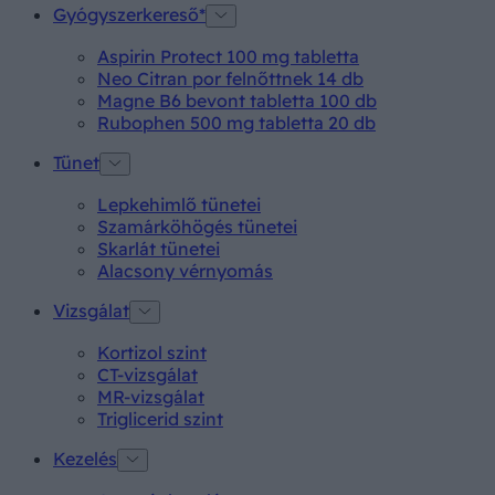
Gyógyszerkereső*
Aspirin Protect 100 mg tabletta
Neo Citran por felnőttnek 14 db
Magne B6 bevont tabletta 100 db
Rubophen 500 mg tabletta 20 db
Tünet
Lepkehimlő tünetei
Szamárköhögés tünetei
Skarlát tünetei
Alacsony vérnyomás
Vizsgálat
Kortizol szint
CT-vizsgálat
MR-vizsgálat
Triglicerid szint
Kezelés