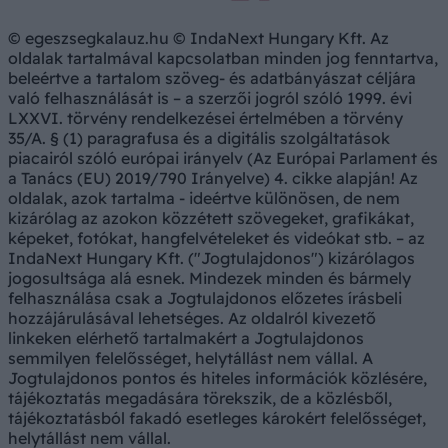
© egeszsegkalauz.hu © IndaNext Hungary Kft. Az
oldalak tartalmával kapcsolatban minden jog fenntartva,
beleértve a tartalom szöveg- és adatbányászat céljára
való felhasználását is – a szerzői jogról szóló 1999. évi
LXXVI. törvény rendelkezései értelmében a törvény
35/A. § (1) paragrafusa és a digitális szolgáltatások
piacairól szóló európai irányelv (Az Európai Parlament és
a Tanács (EU) 2019/790 Irányelve) 4. cikke alapján! Az
oldalak, azok tartalma - ideértve különösen, de nem
kizárólag az azokon közzétett szövegeket, grafikákat,
képeket, fotókat, hangfelvételeket és videókat stb. – az
IndaNext Hungary Kft. ("Jogtulajdonos") kizárólagos
jogosultsága alá esnek. Mindezek minden és bármely
felhasználása csak a Jogtulajdonos előzetes írásbeli
hozzájárulásával lehetséges. Az oldalról kivezető
linkeken elérhető tartalmakért a Jogtulajdonos
semmilyen felelősséget, helytállást nem vállal. A
Jogtulajdonos pontos és hiteles információk közlésére,
tájékoztatás megadására törekszik, de a közlésből,
tájékoztatásból fakadó esetleges károkért felelősséget,
helytállást nem vállal.