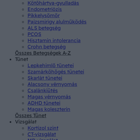
Kötőhártya-gyulladás
Endometriózis
Pikkelysömör
Pajzsmirigy alulműködés
ALS betegség
PCOS
Hisztamin intolerancia
Crohn betegség
Összes Betegségek A-Z
Tünet
Lepkehimlő tünetei
Szamárköhögés tünetei
Skarlát tünetei
Alacsony vérnyomás
Csalánkiütés
Magas vérnyomás
ADHD tünetei
Magas koleszterin
Összes Tünet
Vizsgálat
Kortizol szint
CT-vizsgálat