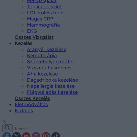
MR-vizsgálat
Triglicerid szint
LDL-koleszterin
Magas CRP
Mammográfia
EKG
Összes Vizsgálat
Kezelés
Aranyér kezelése
Kemoterápia
Szürkehályog műtét
Vízszerű hasmenés
Afta kezelése
Dagadt boka kezelése
Napallergia kezelése
Fülgyulladás kezelése
Összes Kezelés
Életmódváltás
Kutatás