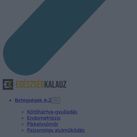
Betegségek A-Z
Kötőhártya-gyulladás
Endometriózis
Pikkelysömör
Pajzsmirigy alulműködés