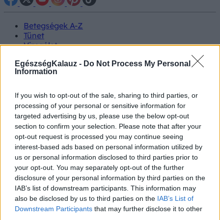
Betegségek A-Z
Tünet
Vizsgálat
Kezelés
EgészségKalauz -
Do Not Process My Personal
Életmódváltás
Information
Kutatás
Prevenció
Hírek
If you wish to opt-out of the sale, sharing to third parties, or
Videók
processing of your personal or sensitive information for
Kisállatok egészsége
targeted advertising by us, please use the below opt-out
section to confirm your selection. Please note that after your
#allergia
#influenza
#cukorbetegség
opt-out request is processed you may continue seeing
#orvosmeteorológia
#vérnyomás
#stroke
#rákbetegség
interest-based ads based on personal information utilized by
#pajzsmirigy
#reflux
#ekcéma
#herpesz
us or personal information disclosed to third parties prior to
Regisztráció
your opt-out. You may separately opt-out of the further
disclosure of your personal information by third parties on the
IAB’s list of downstream participants. This information may
also be disclosed by us to third parties on the
IAB’s List of
Downstream Participants
that may further disclose it to other
Társállat
third parties.