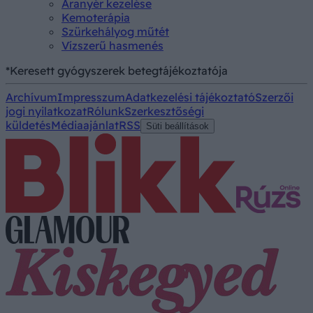
Aranyér kezelése
Kemoterápia
Szürkehályog műtét
Vízszerű hasmenés
*Keresett gyógyszerek betegtájékoztatója
Archívum
Impresszum
Adatkezelési tájékoztató
Szerzői
jogi nyilatkozat
Rólunk
Szerkesztőségi
küldetés
Médiaajánlat
RSS
Süti beállítások