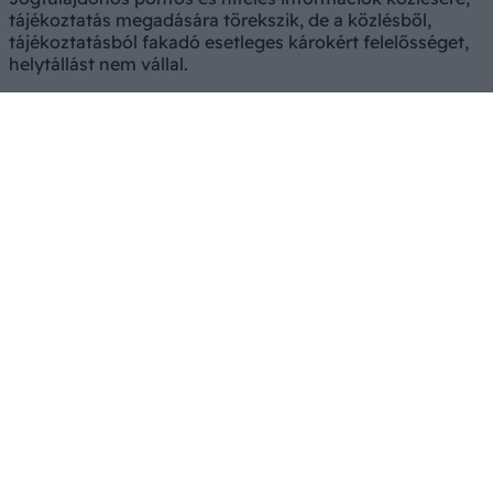
tájékoztatás megadására törekszik, de a közlésből,
tájékoztatásból fakadó esetleges károkért felelősséget,
helytállást nem vállal.