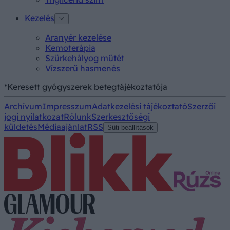
Kezelés
Aranyér kezelése
Kemoterápia
Szürkehályog műtét
Vízszerű hasmenés
*Keresett gyógyszerek betegtájékoztatója
Archívum
Impresszum
Adatkezelési tájékoztató
Szerzői
jogi nyilatkozat
Rólunk
Szerkesztőségi
küldetés
Médiaajánlat
RSS
Süti beállítások