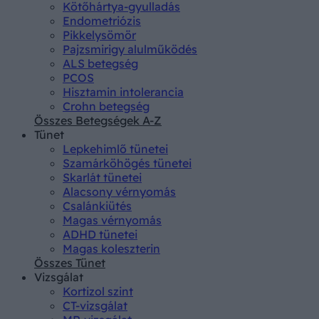
Kötőhártya-gyulladás
Endometriózis
Pikkelysömör
Pajzsmirigy alulműködés
ALS betegség
PCOS
Hisztamin intolerancia
Crohn betegség
Összes Betegségek A-Z
Tünet
Lepkehimlő tünetei
Szamárköhögés tünetei
Skarlát tünetei
Alacsony vérnyomás
Csalánkiütés
Magas vérnyomás
ADHD tünetei
Magas koleszterin
Összes Tünet
Vizsgálat
Kortizol szint
CT-vizsgálat