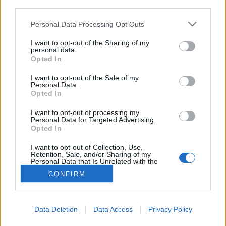
third parties.
Tavasz
Please note that this website/app uses one or more Google
Personal Data Processing Opt Outs
services and may gather and store information including but
not limited to your visit or usage behaviour. You may click to
I want to opt-out of the Sharing of my
personal data.
grant or deny consent to Google and its third-party tags to
Opted In
use your data for below specified purposes in below Google
consent section.
I want to opt-out of the Sale of my
Personal Data.
Opted In
I want to opt-out of processing my
Personal Data for Targeted Advertising.
Opted In
I want to opt-out of Collection, Use,
Retention, Sale, and/or Sharing of my
Personal Data that Is Unrelated with the
Purposes for which it was collected.
CONFIRM
Opted Out
Google consents
Data Deletion
Data Access
Privacy Policy
I want to allow Google to enable storage