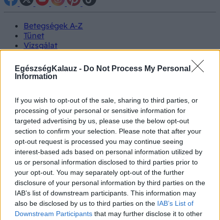
Betegségek A-Z
Tünet
Vizsgálat
Kezelés
Életmódváltás
EgészségKalauz -
Do Not Process My Personal
Kutatás
Information
Prevenció
Hírek
If you wish to opt-out of the sale, sharing to third parties, or
Videók
processing of your personal or sensitive information for
Kisállatok egészsége
targeted advertising by us, please use the below opt-out
section to confirm your selection. Please note that after your
#allergia
#influenza
#cukorbetegség
opt-out request is processed you may continue seeing
#orvosmeteorológia
#vérnyomás
#stroke
#rákbetegség
interest-based ads based on personal information utilized by
#pajzsmirigy
#reflux
#ekcéma
#herpesz
us or personal information disclosed to third parties prior to
Regisztráció
your opt-out. You may separately opt-out of the further
disclosure of your personal information by third parties on the
IAB’s list of downstream participants. This information may
also be disclosed by us to third parties on the
IAB’s List of
Downstream Participants
that may further disclose it to other
Tavasz