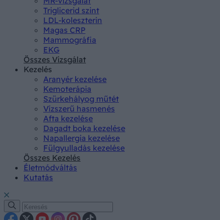
MR-vizsgálat
Triglicerid szint
LDL-koleszterin
Magas CRP
Mammográfia
EKG
Összes Vizsgálat
Kezelés
Aranyér kezelése
Kemoterápia
Szürkehályog műtét
Vízszerű hasmenés
Afta kezelése
Dagadt boka kezelése
Napallergia kezelése
Fülgyulladás kezelése
Összes Kezelés
Életmódváltás
Kutatás