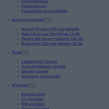
Endometriózis
Pikkelysömör
Pajzsmirigy alulműködés
Gyógyszerkereső*
Aspirin Protect 100 mg tabletta
Neo Citran por felnőttnek 14 db
Magne B6 bevont tabletta 100 db
Rubophen 500 mg tabletta 20 db
Tünet
Lepkehimlő tünetei
Szamárköhögés tünetei
Skarlát tünetei
Alacsony vérnyomás
Vizsgálat
Kortizol szint
CT-vizsgálat
MR-vizsgálat
Triglicerid szint