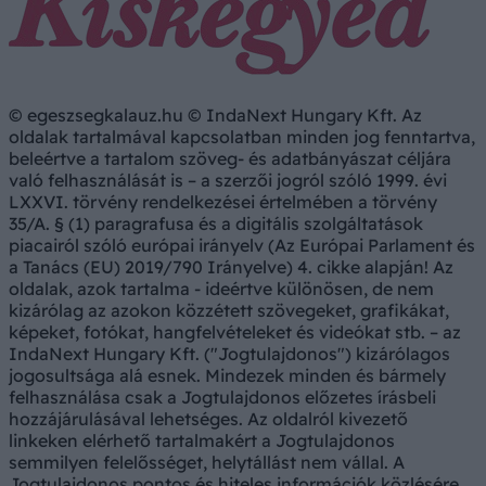
© egeszsegkalauz.hu © IndaNext Hungary Kft. Az
oldalak tartalmával kapcsolatban minden jog fenntartva,
beleértve a tartalom szöveg- és adatbányászat céljára
való felhasználását is – a szerzői jogról szóló 1999. évi
LXXVI. törvény rendelkezései értelmében a törvény
35/A. § (1) paragrafusa és a digitális szolgáltatások
piacairól szóló európai irányelv (Az Európai Parlament és
a Tanács (EU) 2019/790 Irányelve) 4. cikke alapján! Az
oldalak, azok tartalma - ideértve különösen, de nem
kizárólag az azokon közzétett szövegeket, grafikákat,
képeket, fotókat, hangfelvételeket és videókat stb. – az
IndaNext Hungary Kft. ("Jogtulajdonos") kizárólagos
jogosultsága alá esnek. Mindezek minden és bármely
felhasználása csak a Jogtulajdonos előzetes írásbeli
hozzájárulásával lehetséges. Az oldalról kivezető
linkeken elérhető tartalmakért a Jogtulajdonos
semmilyen felelősséget, helytállást nem vállal. A
Jogtulajdonos pontos és hiteles információk közlésére,