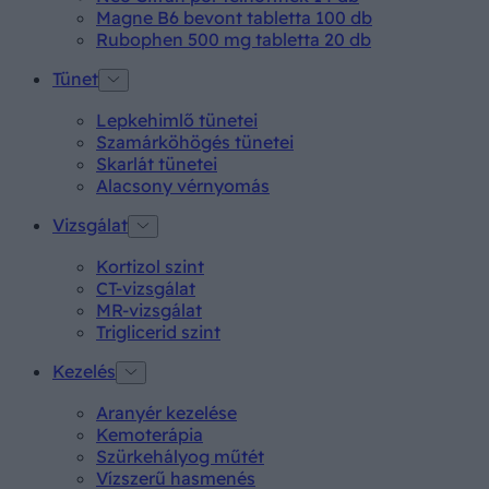
Magne B6 bevont tabletta 100 db
Rubophen 500 mg tabletta 20 db
Tünet
Lepkehimlő tünetei
Szamárköhögés tünetei
Skarlát tünetei
Alacsony vérnyomás
Vizsgálat
Kortizol szint
CT-vizsgálat
MR-vizsgálat
Triglicerid szint
Kezelés
Aranyér kezelése
Kemoterápia
Szürkehályog műtét
Vízszerű hasmenés