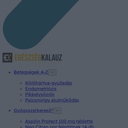
Betegségek A-Z
Kötőhártya-gyulladás
Endometriózis
Pikkelysömör
Pajzsmirigy alulműködés
Gyógyszerkereső*
Aspirin Protect 100 mg tabletta
Neo Citran por felnőttnek 14 db