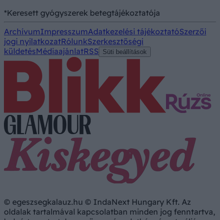
*Keresett gyógyszerek betegtájékoztatója
Archívum
Impresszum
Adatkezelési tájékoztató
Szerzői
jogi nyilatkozat
Rólunk
Szerkesztőségi
küldetés
Médiaajánlat
RSS
Süti beállítások
© egeszsegkalauz.hu © IndaNext Hungary Kft. Az
oldalak tartalmával kapcsolatban minden jog fenntartva,