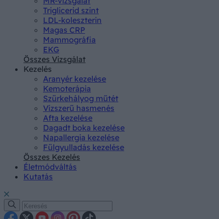
MR-vizsgálat
Triglicerid szint
LDL-koleszterin
Magas CRP
Mammográfia
EKG
Összes Vizsgálat
Kezelés
Aranyér kezelése
Kemoterápia
Szürkehályog műtét
Vízszerű hasmenés
Afta kezelése
Dagadt boka kezelése
Napallergia kezelése
Fülgyulladás kezelése
Összes Kezelés
Életmódváltás
Kutatás