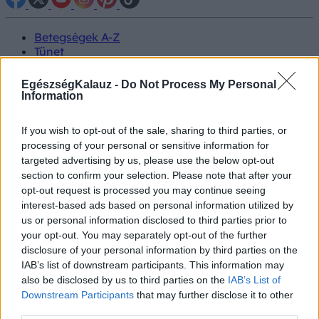
Betegségek A-Z
Tünet
Vizsgálat
Kezelés
EgészségKalauz -
Do Not Process My Personal
Életmódváltás
Information
Kutatás
Prevenció
If you wish to opt-out of the sale, sharing to third parties, or
Hírek
processing of your personal or sensitive information for
Videók
targeted advertising by us, please use the below opt-out
Kisállatok egészsége
section to confirm your selection. Please note that after your
opt-out request is processed you may continue seeing
#allergia
#influenza
#cukorbetegség
interest-based ads based on personal information utilized by
#orvosmeteorológia
#vérnyomás
#stroke
#rákbetegség
us or personal information disclosed to third parties prior to
#pajzsmirigy
#reflux
#ekcéma
#herpesz
your opt-out. You may separately opt-out of the further
Regisztráció
disclosure of your personal information by third parties on the
IAB’s list of downstream participants. This information may
also be disclosed by us to third parties on the
IAB’s List of
Downstream Participants
that may further disclose it to other
third parties.
Tea