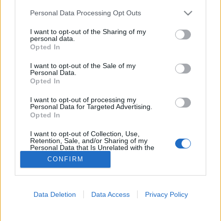
Please note that this website/app uses one or more Google
Personal Data Processing Opt Outs
Tea
services and may gather and store information including but
not limited to your visit or usage behaviour. You may click to
I want to opt-out of the Sharing of my
personal data.
grant or deny consent to Google and its third-party tags to
Opted In
use your data for below specified purposes in below Google
consent section.
I want to opt-out of the Sale of my
Personal Data.
Opted In
I want to opt-out of processing my
Personal Data for Targeted Advertising.
Opted In
I want to opt-out of Collection, Use,
Retention, Sale, and/or Sharing of my
Personal Data that Is Unrelated with the
Purposes for which it was collected.
CONFIRM
Opted Out
Google consents
Data Deletion
Data Access
Privacy Policy
I want to allow Google to enable storage
related to advertising like cookies on web or