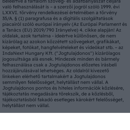
beleértve a tartalom szöveg- és adatbányászat céljára
való felhasználását is – a szerzői jogról szóló 1999. évi
LXXVI. törvény rendelkezései értelmében a törvény
35/A. § (1) paragrafusa és a digitális szolgáltatások
piacairól szóló európai irányelv (Az Európai Parlament és
a Tanács (EU) 2019/790 Irányelve) 4. cikke alapján! Az
oldalak, azok tartalma - ideértve különösen, de nem
kizárólag az azokon közzétett szövegeket, grafikákat,
képeket, fotókat, hangfelvételeket és videókat stb. – az
IndaNext Hungary Kft. ("Jogtulajdonos") kizárólagos
jogosultsága alá esnek. Mindezek minden és bármely
felhasználása csak a Jogtulajdonos előzetes írásbeli
hozzájárulásával lehetséges. Az oldalról kivezető
linkeken elérhető tartalmakért a Jogtulajdonos
semmilyen felelősséget, helytállást nem vállal. A
Jogtulajdonos pontos és hiteles információk közlésére,
tájékoztatás megadására törekszik, de a közlésből,
tájékoztatásból fakadó esetleges károkért felelősséget,
helytállást nem vállal.