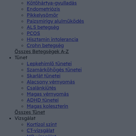
Kötőhártya-gyulladás
Endometriózis
Pikkelysömör
Pajzsmirigy alulműködés
ALS betegség
PCOS
Hisztamin intolerancia
Crohn betegség
Összes Betegségek A-Z
Tünet
Lepkehimlő tünetei
Szamárköhögés tünetei
Skarlát tünetei
Alacsony vérnyomás
Csalánkiütés
Magas vérnyomás
ADHD tünetei
Magas koleszterin
Összes Tünet
Vizsgálat
Kortizol szint
CT-vizsgálat