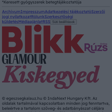
*Keresett gyógyszerek betegtájékoztatója
Archívum
Impresszum
Adatkezelési tájékoztató
Szerzői
jogi nyilatkozat
Rólunk
Szerkesztőségi
küldetés
Médiaajánlat
RSS
Süti beállítások
© egeszsegkalauz.hu © IndaNext Hungary Kft. Az
oldalak tartalmával kapcsolatban minden jog fenntartva,
beleértve a tartalom szöveg- és adatbányászat céljára