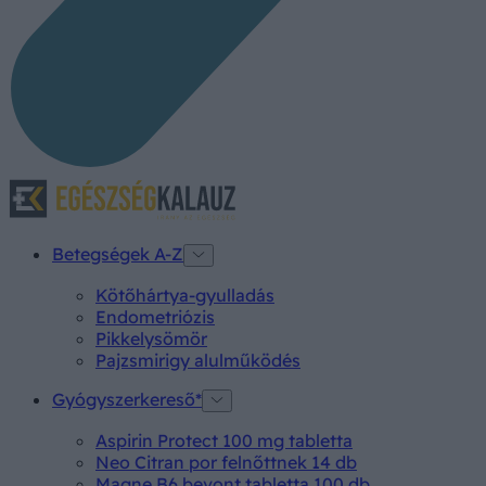
Betegségek A-Z
Kötőhártya-gyulladás
Endometriózis
Pikkelysömör
Pajzsmirigy alulműködés
Gyógyszerkereső*
Aspirin Protect 100 mg tabletta
Neo Citran por felnőttnek 14 db
Magne B6 bevont tabletta 100 db