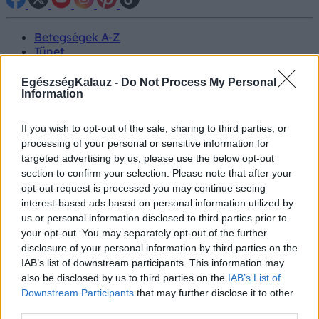
Betegségek A-Z
Tünet
Vizsgálat
Kezelés
EgészségKalauz -
Do Not Process My Personal
Életmódváltás
Information
Kutatás
Prevenció
If you wish to opt-out of the sale, sharing to third parties, or
Hírek
processing of your personal or sensitive information for
Videók
targeted advertising by us, please use the below opt-out
Kisállatok egészsége
section to confirm your selection. Please note that after your
opt-out request is processed you may continue seeing
#allergia
#influenza
#cukorbetegség
interest-based ads based on personal information utilized by
#orvosmeteorológia
#vérnyomás
#stroke
#rákbetegség
us or personal information disclosed to third parties prior to
#pajzsmirigy
#reflux
#ekcéma
#herpesz
your opt-out. You may separately opt-out of the further
Regisztráció
disclosure of your personal information by third parties on the
IAB’s list of downstream participants. This information may
also be disclosed by us to third parties on the
IAB’s List of
Downstream Participants
that may further disclose it to other
third parties.
Terhesség