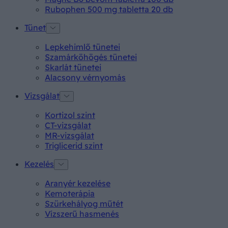
Rubophen 500 mg tabletta 20 db
Tünet
Lepkehimlő tünetei
Szamárköhögés tünetei
Skarlát tünetei
Alacsony vérnyomás
Vizsgálat
Kortizol szint
CT-vizsgálat
MR-vizsgálat
Triglicerid szint
Kezelés
Aranyér kezelése
Kemoterápia
Szürkehályog műtét
Vízszerű hasmenés