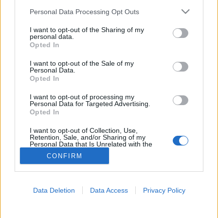
Please note that this website/app uses one or more Google
Personal Data Processing Opt Outs
Terhesség
services and may gather and store information including but
not limited to your visit or usage behaviour. You may click to
I want to opt-out of the Sharing of my
personal data.
grant or deny consent to Google and its third-party tags to
Opted In
use your data for below specified purposes in below Google
consent section.
I want to opt-out of the Sale of my
Personal Data.
Opted In
I want to opt-out of processing my
Personal Data for Targeted Advertising.
Opted In
I want to opt-out of Collection, Use,
Retention, Sale, and/or Sharing of my
Personal Data that Is Unrelated with the
Purposes for which it was collected.
CONFIRM
Opted Out
Google consents
Data Deletion
Data Access
Privacy Policy
I want to allow Google to enable storage
related to advertising like cookies on web or
device identifiers in apps.