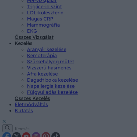
MR-vizsgálat
Triglicerid szint
LDL-koleszterin
Magas CRP
Mammográfia
EKG
Összes Vizsgálat
Kezelés
Aranyér kezelése
Kemoterápia
Szürkehályog műtét
Vízszerű hasmenés
Afta kezelése
Dagadt boka kezelése
Napallergia kezelése
Fülgyulladás kezelése
Összes Kezelés
Életmódváltás
Kutatás