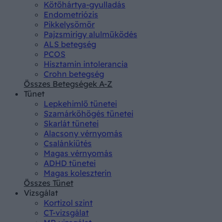
Kötőhártya-gyulladás
Endometriózis
Pikkelysömör
Pajzsmirigy alulműködés
ALS betegség
PCOS
Hisztamin intolerancia
Crohn betegség
Összes Betegségek A-Z
Tünet
Lepkehimlő tünetei
Szamárköhögés tünetei
Skarlát tünetei
Alacsony vérnyomás
Csalánkiütés
Magas vérnyomás
ADHD tünetei
Magas koleszterin
Összes Tünet
Vizsgálat
Kortizol szint
CT-vizsgálat