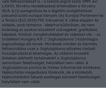
való felhasználását is – a szerzői jogról szóló 1999. évi
LXXVI. törvény rendelkezései értelmében a törvény
35/A. § (1) paragrafusa és a digitális szolgáltatások
piacairól szóló európai irányelv (Az Európai Parlament és
a Tanács (EU) 2019/790 Irányelve) 4. cikke alapján! Az
oldalak, azok tartalma - ideértve különösen, de nem
kizárólag az azokon közzétett szövegeket, grafikákat,
képeket, fotókat, hangfelvételeket és videókat stb. – az
IndaNext Hungary Kft. ("Jogtulajdonos") kizárólagos
jogosultsága alá esnek. Mindezek minden és bármely
felhasználása csak a Jogtulajdonos előzetes írásbeli
hozzájárulásával lehetséges. Az oldalról kivezető
linkeken elérhető tartalmakért a Jogtulajdonos
semmilyen felelősséget, helytállást nem vállal. A
Jogtulajdonos pontos és hiteles információk közlésére,
tájékoztatás megadására törekszik, de a közlésből,
tájékoztatásból fakadó esetleges károkért felelősséget,
helytállást nem vállal.