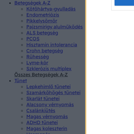
Opted 
Betegségek A-Z
Kötőhártya-gyulladás
Endometriózis
Google 
Pikkelysömör
Pajzsmirigy alulműködés
I want t
ALS betegség
web or d
PCOS
Hisztamin intolerancia
I want t
Crohn betegség
purpose
Rühesség
Lyme-kór
I want 
Szklerózis multiplex
Összes Betegségek A-Z
I want t
Tünet
web or d
Lepkehimlő tünetei
Szamárköhögés tünetei
I want t
Skarlát tünetei
or app.
Alacsony vérnyomás
Csalánkiütés
I want t
Magas vérnyomás
ADHD tünetei
Magas koleszterin
I want t