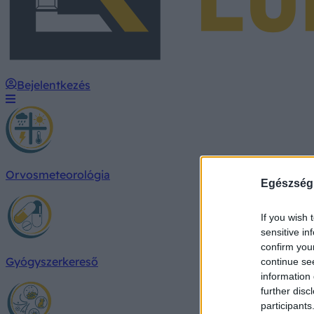
Bejelentkezés
Orvosmeteorológia
Egészség
If you wish 
sensitive in
confirm you
Gyógyszerkereső
continue se
information 
further disc
participants