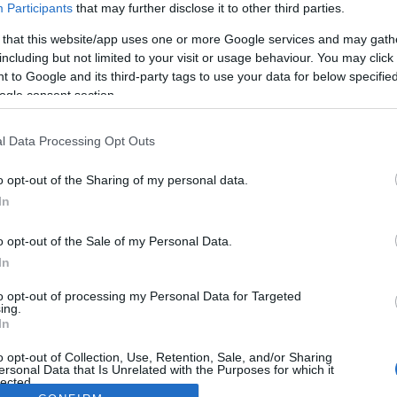
Participants
that may further disclose it to other third parties.
 that this website/app uses one or more Google services and may gath
including but not limited to your visit or usage behaviour. You may click 
 to Google and its third-party tags to use your data for below specifi
ogle consent section.
l Data Processing Opt Outs
o opt-out of the Sharing of my personal data.
In
o opt-out of the Sale of my Personal Data.
In
to opt-out of processing my Personal Data for Targeted
ing.
In
o opt-out of Collection, Use, Retention, Sale, and/or Sharing
ersonal Data that Is Unrelated with the Purposes for which it
lected.