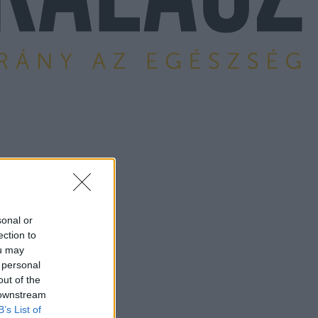
sonal or
ection to
ou may
 personal
out of the
 downstream
B’s List of