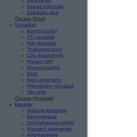
Hasmenés
authenti
Száraz köhögés
Szédülés okai
Összes Tünet
Vizsgálat
Kortizol szint
CT-vizsgálat
MR-vizsgálat
Triglicerid szint
LDL-koleszterin
Magas CRP
Mammográfia
EKG
Hasi ultrahang
Mikrobiom vizsgálat
Vérvétel
Összes Vizsgálat
Kezelés
Aranyér kezelése
Kemoterápia
Szürkehályog műtét
Vízszerű hasmenés
Afta kezelése