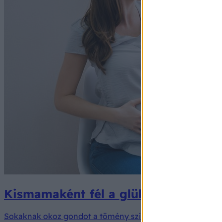
Kismamaként fél a glükózteszttől? 
Sokaknak okoz gondot a tömény szirup elfogyasztása.