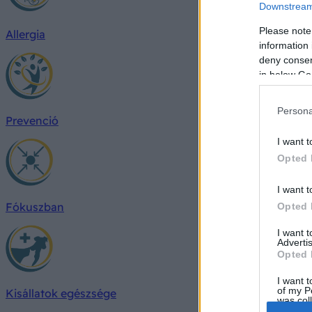
Downstream 
Please note
Allergia
information 
deny consent
in below Go
Persona
Prevenció
I want t
Opted 
I want t
Fókuszban
Opted 
I want 
Advertis
Opted 
I want t
of my P
Kisállatok egészsége
was col