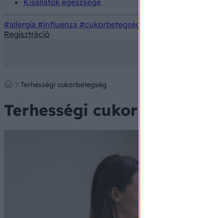
Kisállatok egészsége
#allergia
#influenza
#cukorbetegség
#orvosmeteorológi
Regisztráció
Terhességi cukorbetegség
Terhességi cukorbetegség