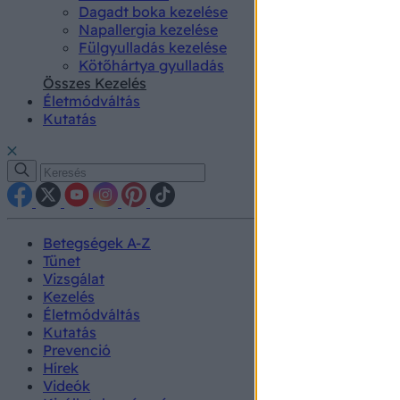
Dagadt boka kezelése
Napallergia kezelése
Fülgyulladás kezelése
Kötőhártya gyulladás
Összes Kezelés
Életmódváltás
Kutatás
Betegségek A-Z
Tünet
Vizsgálat
Kezelés
Életmódváltás
Kutatás
Prevenció
Hírek
Videók