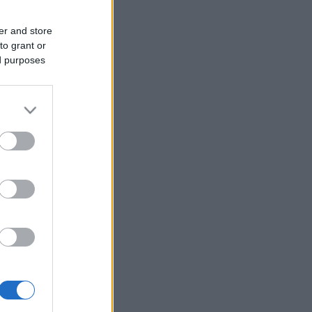
er and store
to grant or
ed purposes