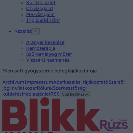
Kortizol szint
CT-vizsgálat
MR-vizsgálat
Triglicerid szint
Kezelés
Aranyér kezelése
Kemoterápia
Szürkehályog műtét
Vízszerű hasmenés
*Keresett gyógyszerek betegtájékoztatója
Archívum
Impresszum
Adatkezelési tájékoztató
Szerzői
jogi nyilatkozat
Rólunk
Szerkesztőségi
küldetés
Médiaajánlat
RSS
Süti beállítások