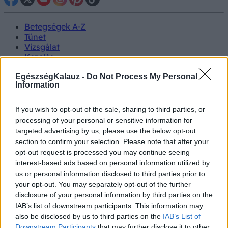
Betegségek A-Z
Tünet
Vizsgálat
Kezelés
Életmódváltás
Kutatás
EgészségKalauz -
Do Not Process My Personal
Information
Prevenció
Hírek
Videók
If you wish to opt-out of the sale, sharing to third parties, or
Kisállatok egészsége
processing of your personal or sensitive information for
targeted advertising by us, please use the below opt-out
#allergia
#influenza
#cukorbetegség
section to confirm your selection. Please note that after your
#orvosmeteorológia
#vérnyomás
#stroke
#rákbetegség
opt-out request is processed you may continue seeing
#pajzsmirigy
#reflux
#ekcéma
#herpesz
interest-based ads based on personal information utilized by
Regisztráció
us or personal information disclosed to third parties prior to
your opt-out. You may separately opt-out of the further
disclosure of your personal information by third parties on the
IAB’s list of downstream participants. This information may
also be disclosed by us to third parties on the
IAB’s List of
Terhességi cukorbetegség
Downstream Participants
that may further disclose it to other