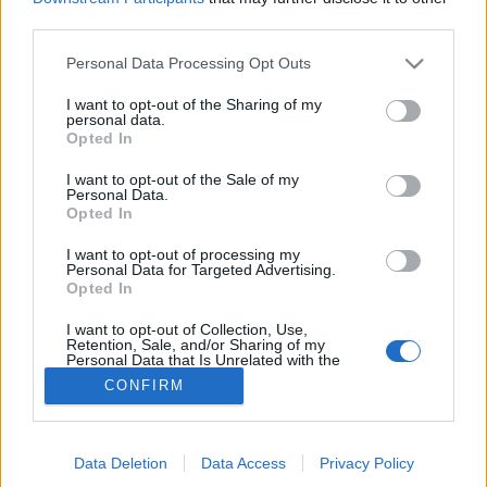
third parties.
Terhességi cukorbetegség
Please note that this website/app uses one or more Google
Personal Data Processing Opt Outs
services and may gather and store information including but
not limited to your visit or usage behaviour. You may click to
I want to opt-out of the Sharing of my
personal data.
grant or deny consent to Google and its third-party tags to
Opted In
use your data for below specified purposes in below Google
consent section.
I want to opt-out of the Sale of my
Personal Data.
Opted In
I want to opt-out of processing my
Personal Data for Targeted Advertising.
Opted In
I want to opt-out of Collection, Use,
Retention, Sale, and/or Sharing of my
Personal Data that Is Unrelated with the
Purposes for which it was collected.
CONFIRM
Opted Out
Google consents
Data Deletion
Data Access
Privacy Policy
I want to allow Google to enable storage