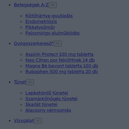
Betegségek A-Z
Kötőhártya-gyulladás
Endometriózis
Pikkelysömör
Pajzsmirigy alulműködés
Gyógyszerkereső*
Aspirin Protect 100 mg tabletta
Neo Citran por felnőttnek 14 db
Magne B6 bevont tabletta 100 db
Rubophen 500 mg tabletta 20 db
Tünet
Lepkehimlő tünetei
Szamárköhögés tünetei
Skarlát tünetei
Alacsony vérnyomás
Vizsgálat