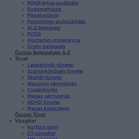
Kötőhártya-gyulladás
Endometriózis
Pikkelysömör
Pajzsmirigy alulműködés
ALS betegség
PCOS
Hisztamin intolerancia
Crohn betegség
Összes Betegségek A-Z
Tünet
Lepkehimlő tünetei
Szamárköhögés tünetei
Skarlát tünetei
Alacsony vérnyomás
Csalánkiütés
Magas vérnyomás
ADHD tünetei
Magas koleszterin
Összes Tünet
Vizsgálat
Kortizol szint
CT-vizsgálat