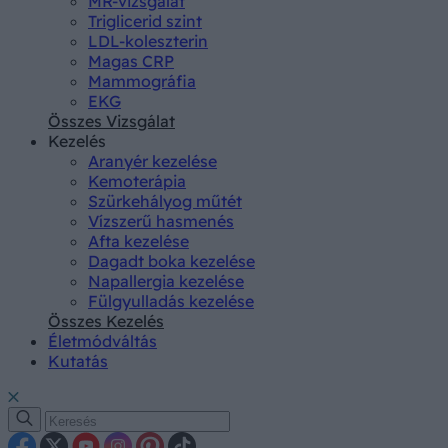
MR-vizsgálat
Triglicerid szint
LDL-koleszterin
Magas CRP
Mammográfia
EKG
Összes Vizsgálat
Kezelés
Aranyér kezelése
Kemoterápia
Szürkehályog műtét
Vízszerű hasmenés
Afta kezelése
Dagadt boka kezelése
Napallergia kezelése
Fülgyulladás kezelése
Összes Kezelés
Életmódváltás
Kutatás