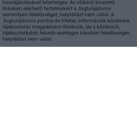
hozzájárulásával lehetséges. Az oldalról kivezető
linkeken elérhető tartalmakért a Jogtulajdonos
semmilyen felelősséget, helytállást nem vállal. A
Jogtulajdonos pontos és hiteles információk közlésére,
tájékoztatás megadására törekszik, de a közlésből,
tájékoztatásból fakadó esetleges károkért felelősséget,
helytállást nem vállal.