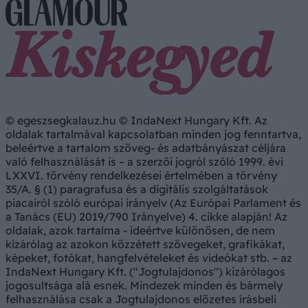
© egeszsegkalauz.hu © IndaNext Hungary Kft. Az
oldalak tartalmával kapcsolatban minden jog fenntartva,
beleértve a tartalom szöveg- és adatbányászat céljára
való felhasználását is – a szerzői jogról szóló 1999. évi
LXXVI. törvény rendelkezései értelmében a törvény
35/A. § (1) paragrafusa és a digitális szolgáltatások
piacairól szóló európai irányelv (Az Európai Parlament és
a Tanács (EU) 2019/790 Irányelve) 4. cikke alapján! Az
oldalak, azok tartalma - ideértve különösen, de nem
kizárólag az azokon közzétett szövegeket, grafikákat,
képeket, fotókat, hangfelvételeket és videókat stb. – az
IndaNext Hungary Kft. ("Jogtulajdonos") kizárólagos
jogosultsága alá esnek. Mindezek minden és bármely
felhasználása csak a Jogtulajdonos előzetes írásbeli