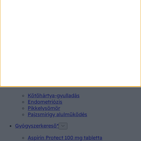
Baj az alacsony trombocitaszám
terhesség alatt?
Várandósság alatt több eltérés is előfordulhat a
laboreredményeknél, melyek aggodalommal töltik el a
kismamákat. Ilyen például a trombociták (vérlemezkék)
normálisnál alacsonyabb mennyisége, ami gyakran
kezelést igényel.
Betegségek A-Z
Kötőhártya-gyulladás
Endometriózis
Pikkelysömör
Pajzsmirigy alulműködés
Gyógyszerkereső*
Aspirin Protect 100 mg tabletta