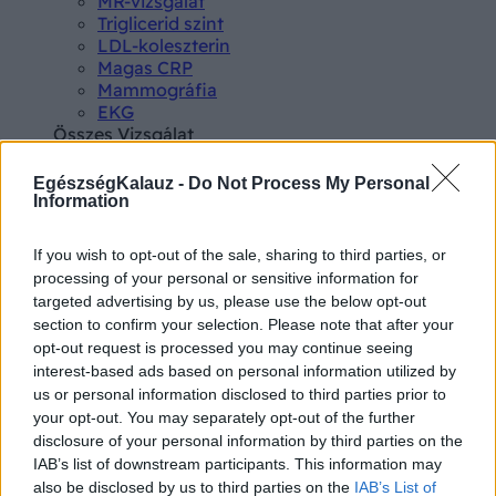
MR-vizsgálat
Triglicerid szint
LDL-koleszterin
Magas CRP
Mammográfia
EKG
Összes Vizsgálat
Kezelés
Aranyér kezelése
EgészségKalauz -
Do Not Process My Personal
Kemoterápia
Information
Szürkehályog műtét
Vízszerű hasmenés
If you wish to opt-out of the sale, sharing to third parties, or
Afta kezelése
processing of your personal or sensitive information for
Dagadt boka kezelése
targeted advertising by us, please use the below opt-out
Napallergia kezelése
section to confirm your selection. Please note that after your
Fülgyulladás kezelése
opt-out request is processed you may continue seeing
Összes Kezelés
interest-based ads based on personal information utilized by
Életmódváltás
us or personal information disclosed to third parties prior to
Kutatás
your opt-out. You may separately opt-out of the further
disclosure of your personal information by third parties on the
IAB’s list of downstream participants. This information may
also be disclosed by us to third parties on the
IAB’s List of