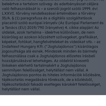
beleértve a tartalom szöveg- és adatbányászat céljára
való felhasználását is – a szerzői jogról szóló 1999. évi
LXXVI. törvény rendelkezései értelmében a törvény
35/A. § (1) paragrafusa és a digitális szolgáltatások
piacairól szóló európai irányelv (Az Európai Parlament és
a Tanács (EU) 2019/790 Irányelve) 4. cikke alapján! Az
oldalak, azok tartalma - ideértve különösen, de nem
kizárólag az azokon közzétett szövegeket, grafikákat,
képeket, fotókat, hangfelvételeket és videókat stb. – az
IndaNext Hungary Kft. ("Jogtulajdonos") kizárólagos
jogosultsága alá esnek. Mindezek minden és bármely
felhasználása csak a Jogtulajdonos előzetes írásbeli
hozzájárulásával lehetséges. Az oldalról kivezető
linkeken elérhető tartalmakért a Jogtulajdonos
semmilyen felelősséget, helytállást nem vállal. A
Jogtulajdonos pontos és hiteles információk közlésére,
tájékoztatás megadására törekszik, de a közlésből,
tájékoztatásból fakadó esetleges károkért felelősséget,
helytállást nem vállal.