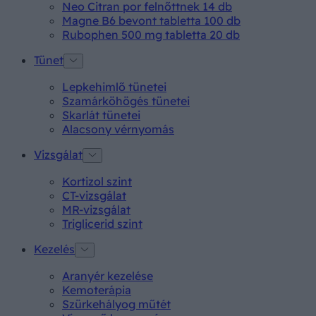
Neo Citran por felnőttnek 14 db
Magne B6 bevont tabletta 100 db
Rubophen 500 mg tabletta 20 db
Tünet
Lepkehimlő tünetei
Szamárköhögés tünetei
Skarlát tünetei
Alacsony vérnyomás
Vizsgálat
Kortizol szint
CT-vizsgálat
MR-vizsgálat
Triglicerid szint
Kezelés
Aranyér kezelése
Kemoterápia
Szürkehályog műtét