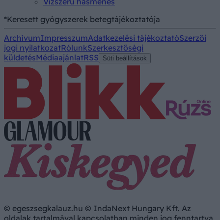
Vízszerű hasmenés
*Keresett gyógyszerek betegtájékoztatója
Archívum
Impresszum
Adatkezelési tájékoztató
Szerzői
jogi nyilatkozat
Rólunk
Szerkesztőségi
küldetés
Médiaajánlat
RSS
Süti beállítások
© egeszsegkalauz.hu © IndaNext Hungary Kft. Az
oldalak tartalmával kapcsolatban minden jog fenntartva,