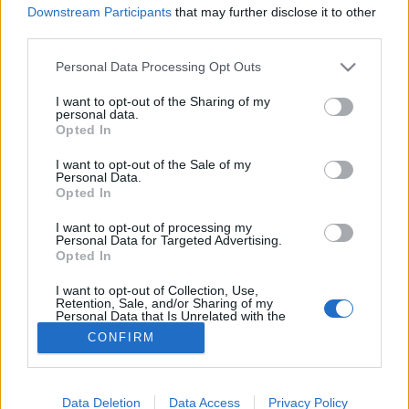
Downstream Participants
that may further disclose it to other
third parties.
Betegségek A-Z
Please note that this website/app uses one or more Google
Tünet
Personal Data Processing Opt Outs
services and may gather and store information including but
Vizsgálat
Kezelés
not limited to your visit or usage behaviour. You may click to
I want to opt-out of the Sharing of my
personal data.
Életmódváltás
grant or deny consent to Google and its third-party tags to
Opted In
Kutatás
use your data for below specified purposes in below Google
Prevenció
consent section.
I want to opt-out of the Sale of my
Hírek
Personal Data.
Videók
Opted In
Kisállatok egészsége
I want to opt-out of processing my
Personal Data for Targeted Advertising.
#allergia
#influenza
#cukorbetegség
Opted In
#orvosmeteorológia
#vérnyomás
#stroke
#rákbetegség
#pajzsmirigy
#reflux
#ekcéma
#herpesz
I want to opt-out of Collection, Use,
Retention, Sale, and/or Sharing of my
Regisztráció
Personal Data that Is Unrelated with the
Purposes for which it was collected.
CONFIRM
Opted Out
Google consents
Trombocita
Data Deletion
Data Access
Privacy Policy