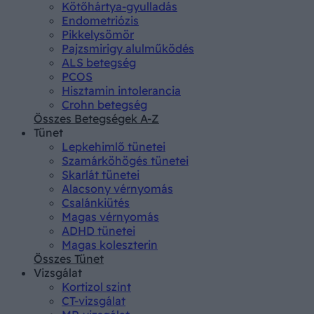
Kötőhártya-gyulladás
Endometriózis
Pikkelysömör
Pajzsmirigy alulműködés
ALS betegség
PCOS
Hisztamin intolerancia
Crohn betegség
Összes Betegségek A-Z
Tünet
Lepkehimlő tünetei
Szamárköhögés tünetei
Skarlát tünetei
Alacsony vérnyomás
Csalánkiütés
Magas vérnyomás
ADHD tünetei
Magas koleszterin
Összes Tünet
Vizsgálat
Kortizol szint
CT-vizsgálat