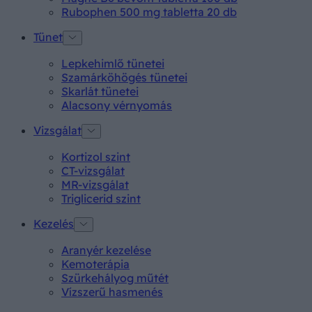
Rubophen 500 mg tabletta 20 db
Tünet
Lepkehimlő tünetei
Szamárköhögés tünetei
Skarlát tünetei
Alacsony vérnyomás
Vizsgálat
Kortizol szint
CT-vizsgálat
MR-vizsgálat
Triglicerid szint
Kezelés
Aranyér kezelése
Kemoterápia
Szürkehályog műtét
Vízszerű hasmenés