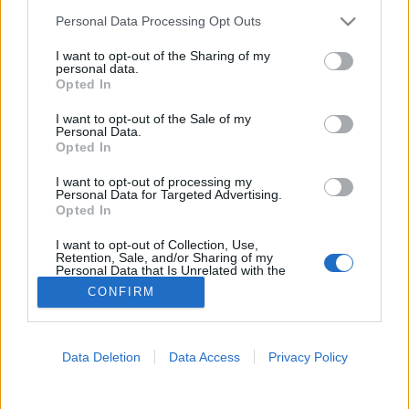
Please note that this website/app uses one or more Google
Personal Data Processing Opt Outs
Tüdőbetegségek
services and may gather and store information including but
not limited to your visit or usage behaviour. You may click to
I want to opt-out of the Sharing of my
personal data.
grant or deny consent to Google and its third-party tags to
Opted In
use your data for below specified purposes in below Google
consent section.
I want to opt-out of the Sale of my
Personal Data.
Opted In
I want to opt-out of processing my
Personal Data for Targeted Advertising.
Opted In
I want to opt-out of Collection, Use,
Retention, Sale, and/or Sharing of my
Personal Data that Is Unrelated with the
Purposes for which it was collected.
CONFIRM
Opted Out
Google consents
Data Deletion
Data Access
Privacy Policy
I want to allow Google to enable storage
related to advertising like cookies on web or
device identifiers in apps.