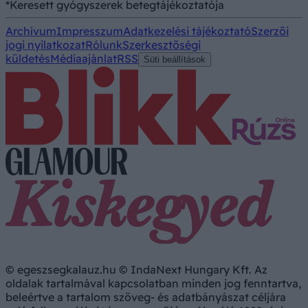
*Keresett gyógyszerek betegtájékoztatója
Archívum
Impresszum
Adatkezelési tájékoztató
Szerzői
jogi nyilatkozat
Rólunk
Szerkesztőségi
küldetés
Médiaajánlat
RSS
Süti beállítások
© egeszsegkalauz.hu © IndaNext Hungary Kft. Az
oldalak tartalmával kapcsolatban minden jog fenntartva,
beleértve a tartalom szöveg- és adatbányászat céljára