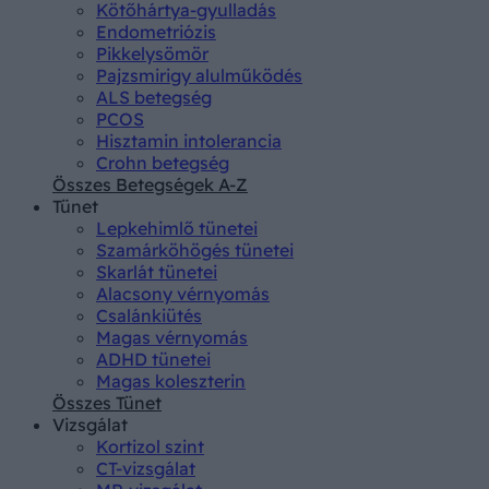
Kötőhártya-gyulladás
Endometriózis
Pikkelysömör
Pajzsmirigy alulműködés
ALS betegség
PCOS
Hisztamin intolerancia
Crohn betegség
Összes Betegségek A-Z
Tünet
Lepkehimlő tünetei
Szamárköhögés tünetei
Skarlát tünetei
Alacsony vérnyomás
Csalánkiütés
Magas vérnyomás
ADHD tünetei
Magas koleszterin
Összes Tünet
Vizsgálat
Kortizol szint
CT-vizsgálat