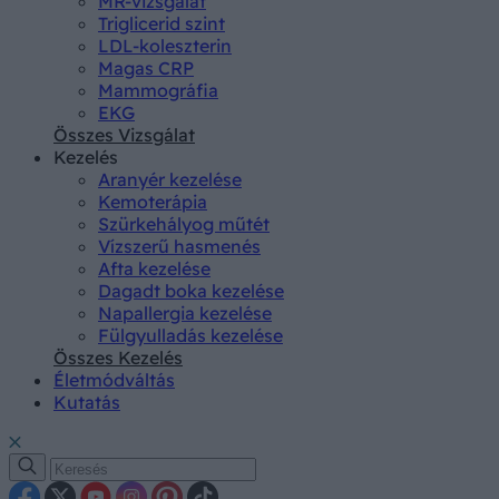
MR-vizsgálat
Triglicerid szint
LDL-koleszterin
Magas CRP
Mammográfia
EKG
Összes Vizsgálat
Kezelés
Aranyér kezelése
Kemoterápia
Szürkehályog műtét
Vízszerű hasmenés
Afta kezelése
Dagadt boka kezelése
Napallergia kezelése
Fülgyulladás kezelése
Összes Kezelés
Életmódváltás
Kutatás