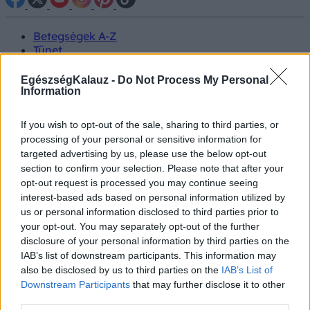
Betegségek A-Z
Tünet
Vizsgálat
Kezelés
EgészségKalauz -
Do Not Process My Personal
Életmódváltás
Information
Kutatás
Prevenció
If you wish to opt-out of the sale, sharing to third parties, or
Hírek
processing of your personal or sensitive information for
Videók
targeted advertising by us, please use the below opt-out
Kisállatok egészsége
section to confirm your selection. Please note that after your
opt-out request is processed you may continue seeing
#allergia
#influenza
#cukorbetegség
interest-based ads based on personal information utilized by
#orvosmeteorológia
#vérnyomás
#stroke
#rákbetegség
us or personal information disclosed to third parties prior to
#pajzsmirigy
#reflux
#ekcéma
#herpesz
your opt-out. You may separately opt-out of the further
Regisztráció
disclosure of your personal information by third parties on the
IAB’s list of downstream participants. This information may
also be disclosed by us to third parties on the
IAB’s List of
Downstream Participants
that may further disclose it to other
third parties.
Tüdőbetegségek