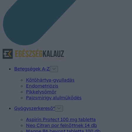
Betegségek A-Z
Kötőhártya-gyulladás
Endometriózis
Pikkelysömör
Pajzsmirigy alulműködés
Gyógyszerkereső*
Aspirin Protect 100 mg tabletta
Neo Citran por felnőttnek 14 db
Magne B6 bevont tabletta 100 db