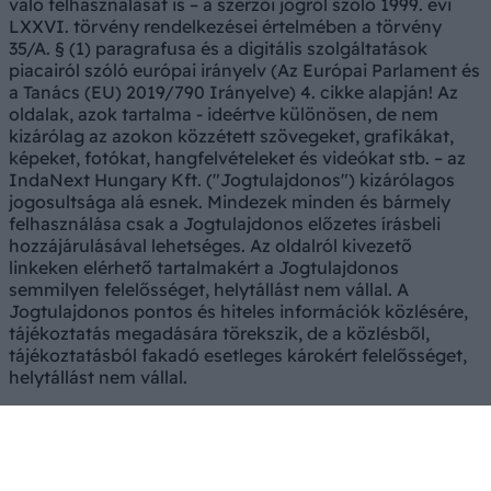
való felhasználását is – a szerzői jogról szóló 1999. évi
LXXVI. törvény rendelkezései értelmében a törvény
35/A. § (1) paragrafusa és a digitális szolgáltatások
piacairól szóló európai irányelv (Az Európai Parlament és
a Tanács (EU) 2019/790 Irányelve) 4. cikke alapján! Az
oldalak, azok tartalma - ideértve különösen, de nem
kizárólag az azokon közzétett szövegeket, grafikákat,
képeket, fotókat, hangfelvételeket és videókat stb. – az
IndaNext Hungary Kft. ("Jogtulajdonos") kizárólagos
jogosultsága alá esnek. Mindezek minden és bármely
felhasználása csak a Jogtulajdonos előzetes írásbeli
hozzájárulásával lehetséges. Az oldalról kivezető
linkeken elérhető tartalmakért a Jogtulajdonos
semmilyen felelősséget, helytállást nem vállal. A
Jogtulajdonos pontos és hiteles információk közlésére,
tájékoztatás megadására törekszik, de a közlésből,
tájékoztatásból fakadó esetleges károkért felelősséget,
helytállást nem vállal.