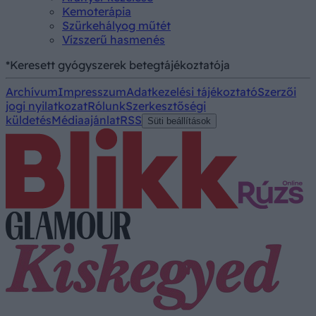
Kemoterápia
Szürkehályog műtét
Vízszerű hasmenés
*Keresett gyógyszerek betegtájékoztatója
Archívum
Impresszum
Adatkezelési tájékoztató
Szerzői
jogi nyilatkozat
Rólunk
Szerkesztőségi
küldetés
Médiaajánlat
RSS
Süti beállítások