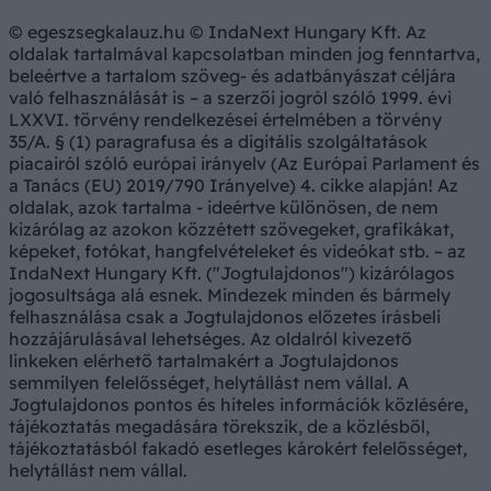
© egeszsegkalauz.hu © IndaNext Hungary Kft. Az
oldalak tartalmával kapcsolatban minden jog fenntartva,
beleértve a tartalom szöveg- és adatbányászat céljára
való felhasználását is – a szerzői jogról szóló 1999. évi
LXXVI. törvény rendelkezései értelmében a törvény
35/A. § (1) paragrafusa és a digitális szolgáltatások
piacairól szóló európai irányelv (Az Európai Parlament és
a Tanács (EU) 2019/790 Irányelve) 4. cikke alapján! Az
oldalak, azok tartalma - ideértve különösen, de nem
kizárólag az azokon közzétett szövegeket, grafikákat,
képeket, fotókat, hangfelvételeket és videókat stb. – az
IndaNext Hungary Kft. ("Jogtulajdonos") kizárólagos
jogosultsága alá esnek. Mindezek minden és bármely
felhasználása csak a Jogtulajdonos előzetes írásbeli
hozzájárulásával lehetséges. Az oldalról kivezető
linkeken elérhető tartalmakért a Jogtulajdonos
semmilyen felelősséget, helytállást nem vállal. A
Jogtulajdonos pontos és hiteles információk közlésére,
tájékoztatás megadására törekszik, de a közlésből,
tájékoztatásból fakadó esetleges károkért felelősséget,
helytállást nem vállal.