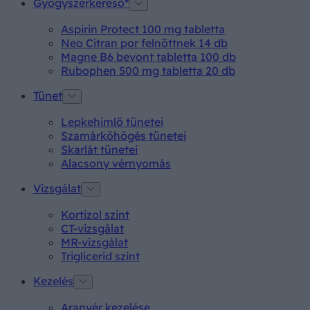
Gyógyszerkereső*
Aspirin Protect 100 mg tabletta
Neo Citran por felnőttnek 14 db
Magne B6 bevont tabletta 100 db
Rubophen 500 mg tabletta 20 db
Tünet
Lepkehimlő tünetei
Szamárköhögés tünetei
Skarlát tünetei
Alacsony vérnyomás
Vizsgálat
Kortizol szint
CT-vizsgálat
MR-vizsgálat
Triglicerid szint
Kezelés
Aranyér kezelése