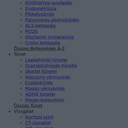
Kötőhártya-gyulladás
Endometriózis
Pikkelysömör
Pajzsmirigy alulműködés
ALS betegség
PCOS
Hisztamin intolerancia
Crohn betegség
Összes Betegségek A-Z
Tünet
Lepkehimlő tünetei
Szamárköhögés tünetei
Skarlát tünetei
Alacsony vérnyomás
Csalánkiütés
Magas vérnyomás
ADHD tünetei
Magas koleszterin
Összes Tünet
Vizsgálat
Kortizol szint
CT-vizsgálat