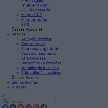
MR-vizsgálat
Triglicerid szint
LDL-koleszterin
Magas CRP
Mammográfia
EKG
Összes Vizsgálat
Kezelés
Aranyér kezelése
Kemoterápia
Szürkehályog műtét
Vízszerű hasmenés
Afta kezelése
Dagadt boka kezelése
Napallergia kezelése
Fülgyulladás kezelése
Összes Kezelés
Életmódváltás
Kutatás