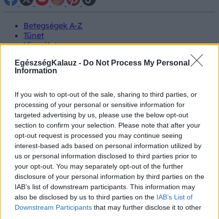
Betegségek A-Z
Tünet
Vizsgálat
Kezelés
EgészségKalauz -
Do Not Process My Personal
Életmódváltás
Information
Kutatás
Prevenció
Hírek
If you wish to opt-out of the sale, sharing to third parties, or
Videók
processing of your personal or sensitive information for
Kisállatok egészsége
targeted advertising by us, please use the below opt-out
section to confirm your selection. Please note that after your
#allergia
#influenza
#cukorbetegség
opt-out request is processed you may continue seeing
#orvosmeteorológia
#vérnyomás
#stroke
#rákbetegség
interest-based ads based on personal information utilized by
#pajzsmirigy
#reflux
#ekcéma
#herpesz
us or personal information disclosed to third parties prior to
Regisztráció
your opt-out. You may separately opt-out of the further
disclosure of your personal information by third parties on the
IAB’s list of downstream participants. This information may
also be disclosed by us to third parties on the
IAB’s List of
Downstream Participants
that may further disclose it to other
Tüdőfibrózis
third parties.