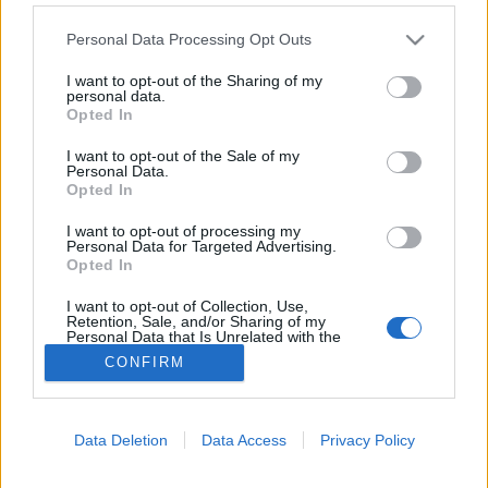
Please note that this website/app uses one or more Google
Tüdőfibrózis
Personal Data Processing Opt Outs
services and may gather and store information including but
not limited to your visit or usage behaviour. You may click to
I want to opt-out of the Sharing of my
personal data.
grant or deny consent to Google and its third-party tags to
Opted In
use your data for below specified purposes in below Google
consent section.
I want to opt-out of the Sale of my
Personal Data.
Opted In
I want to opt-out of processing my
Personal Data for Targeted Advertising.
Opted In
I want to opt-out of Collection, Use,
Retention, Sale, and/or Sharing of my
Personal Data that Is Unrelated with the
Purposes for which it was collected.
CONFIRM
Opted Out
Google consents
Data Deletion
Data Access
Privacy Policy
I want to allow Google to enable storage
related to advertising like cookies on web or