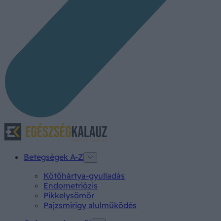
Betegségek A-Z
Kötőhártya-gyulladás
Endometriózis
Pikkelysömör
Pajzsmirigy alulműködés