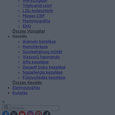
MR-vizsgálat
Triglicerid szint
LDL-koleszterin
Magas CRP
Mammográfia
EKG
Összes Vizsgálat
Kezelés
Aranyér kezelése
Kemoterápia
Szürkehályog műtét
Vízszerű hasmenés
Afta kezelése
Dagadt boka kezelése
Napallergia kezelése
Fülgyulladás kezelése
Összes Kezelés
Életmódváltás
Kutatás