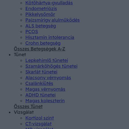
Kötőhártya-gyulladás
Endometriózis
Pikkelysömör
Pajzsmirigy alulműködés
ALS betegség
PCOS
Hisztamin intolerancia
Crohn betegség
Összes Betegségek A-Z
Tünet
Lepkehimlő tünetei
Szamárköhögés tünetei
Skarlát tünetei
Alacsony vérnyomás
Csalánkiütés
Magas vérnyomás
ADHD tünetei
Magas koleszterin
Összes Tünet
Vizsgálat
Kortizol szint
CT-vizsgálat