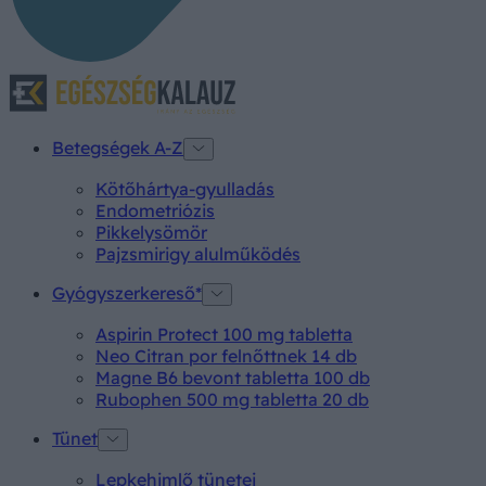
Betegségek A-Z
Kötőhártya-gyulladás
Endometriózis
Pikkelysömör
Pajzsmirigy alulműködés
Gyógyszerkereső*
Aspirin Protect 100 mg tabletta
Neo Citran por felnőttnek 14 db
Magne B6 bevont tabletta 100 db
Rubophen 500 mg tabletta 20 db
Tünet
Lepkehimlő tünetei