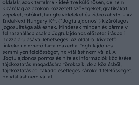
oldalak, azok tartalma - ideértve különösen, de nem
kizárólag az azokon közzétett szövegeket, grafikákat,
képeket, fotókat, hangfelvételeket és videókat stb. – az
IndaNext Hungary Kft. ("Jogtulajdonos") kizárólagos
jogosultsága alá esnek. Mindezek minden és bármely
felhasználása csak a Jogtulajdonos előzetes írásbeli
hozzájárulásával lehetséges. Az oldalról kivezető
linkeken elérhető tartalmakért a Jogtulajdonos
semmilyen felelősséget, helytállást nem vállal. A
Jogtulajdonos pontos és hiteles információk közlésére,
tájékoztatás megadására törekszik, de a közlésből,
tájékoztatásból fakadó esetleges károkért felelősséget,
helytállást nem vállal.