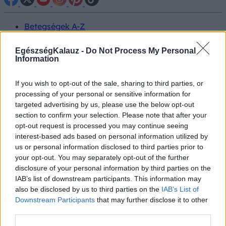
Betegségek A-Z
Tünet
Vizsgálat
EgészségKalauz -
Do Not Process My Personal
Kezelés
Information
Életmódváltás
Kutatás
If you wish to opt-out of the sale, sharing to third parties, or
Prevenció
processing of your personal or sensitive information for
Hírek
targeted advertising by us, please use the below opt-out
Videók
section to confirm your selection. Please note that after your
Kisállatok egészsége
opt-out request is processed you may continue seeing
interest-based ads based on personal information utilized by
#allergia
#influenza
#cukorbetegség
us or personal information disclosed to third parties prior to
#orvosmeteorológia
#vérnyomás
#stroke
#rákbetegség
your opt-out. You may separately opt-out of the further
#pajzsmirigy
#reflux
#ekcéma
#herpesz
disclosure of your personal information by third parties on the
Regisztráció
IAB’s list of downstream participants. This information may
also be disclosed by us to third parties on the
IAB’s List of
Downstream Participants
that may further disclose it to other
third parties.
Tumor