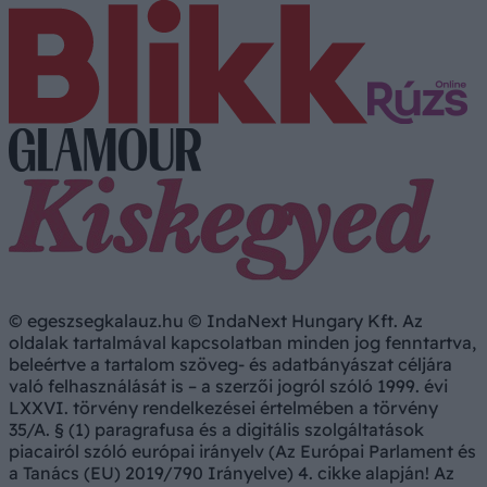
© egeszsegkalauz.hu © IndaNext Hungary Kft. Az
oldalak tartalmával kapcsolatban minden jog fenntartva,
beleértve a tartalom szöveg- és adatbányászat céljára
való felhasználását is – a szerzői jogról szóló 1999. évi
LXXVI. törvény rendelkezései értelmében a törvény
35/A. § (1) paragrafusa és a digitális szolgáltatások
piacairól szóló európai irányelv (Az Európai Parlament és
a Tanács (EU) 2019/790 Irányelve) 4. cikke alapján! Az