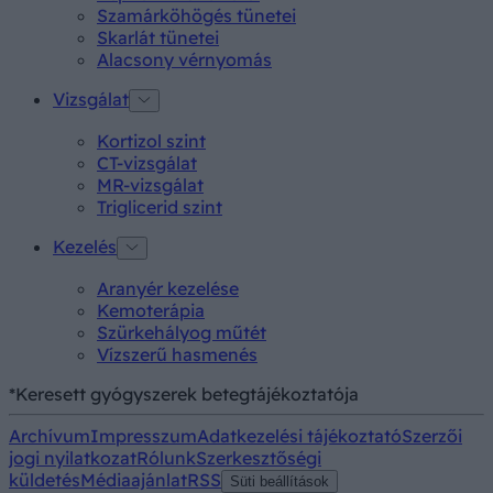
Szamárköhögés tünetei
Skarlát tünetei
Alacsony vérnyomás
Vizsgálat
Kortizol szint
CT-vizsgálat
MR-vizsgálat
Triglicerid szint
Kezelés
Aranyér kezelése
Kemoterápia
Szürkehályog műtét
Vízszerű hasmenés
*Keresett gyógyszerek betegtájékoztatója
Archívum
Impresszum
Adatkezelési tájékoztató
Szerzői
jogi nyilatkozat
Rólunk
Szerkesztőségi
küldetés
Médiaajánlat
RSS
Süti beállítások