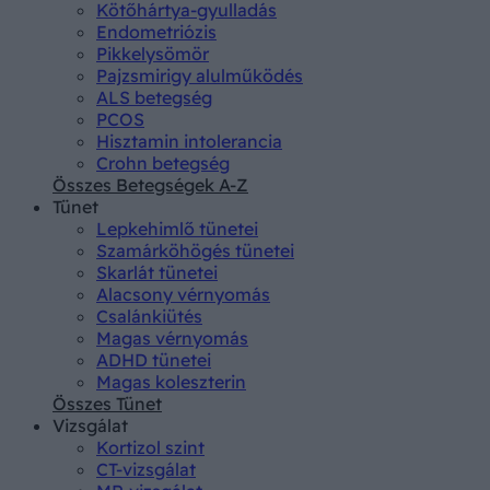
Kötőhártya-gyulladás
Endometriózis
Pikkelysömör
Pajzsmirigy alulműködés
ALS betegség
PCOS
Hisztamin intolerancia
Crohn betegség
Összes Betegségek A-Z
Tünet
Lepkehimlő tünetei
Szamárköhögés tünetei
Skarlát tünetei
Alacsony vérnyomás
Csalánkiütés
Magas vérnyomás
ADHD tünetei
Magas koleszterin
Összes Tünet
Vizsgálat
Kortizol szint
CT-vizsgálat