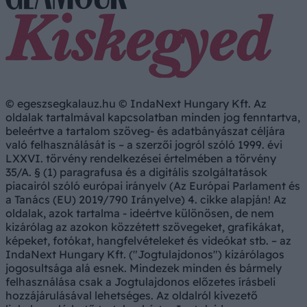
© egeszsegkalauz.hu © IndaNext Hungary Kft. Az
oldalak tartalmával kapcsolatban minden jog fenntartva,
beleértve a tartalom szöveg- és adatbányászat céljára
való felhasználását is – a szerzői jogról szóló 1999. évi
LXXVI. törvény rendelkezései értelmében a törvény
35/A. § (1) paragrafusa és a digitális szolgáltatások
piacairól szóló európai irányelv (Az Európai Parlament és
a Tanács (EU) 2019/790 Irányelve) 4. cikke alapján! Az
oldalak, azok tartalma - ideértve különösen, de nem
kizárólag az azokon közzétett szövegeket, grafikákat,
képeket, fotókat, hangfelvételeket és videókat stb. – az
IndaNext Hungary Kft. ("Jogtulajdonos") kizárólagos
jogosultsága alá esnek. Mindezek minden és bármely
felhasználása csak a Jogtulajdonos előzetes írásbeli
hozzájárulásával lehetséges. Az oldalról kivezető