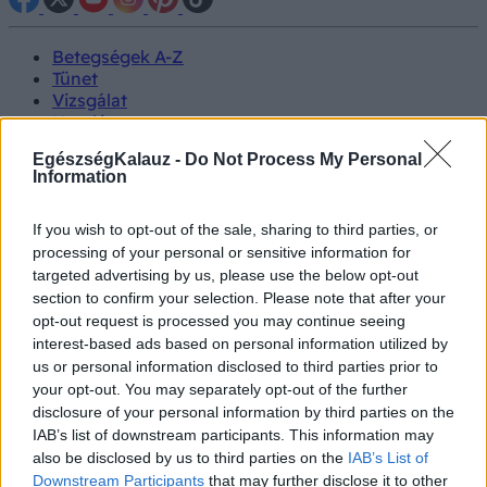
Betegségek A-Z
Tünet
Vizsgálat
Kezelés
Életmódváltás
EgészségKalauz -
Do Not Process My Personal
Kutatás
Information
Prevenció
Hírek
Videók
If you wish to opt-out of the sale, sharing to third parties, or
Kisállatok egészsége
processing of your personal or sensitive information for
targeted advertising by us, please use the below opt-out
section to confirm your selection. Please note that after your
#allergia
#influenza
#cukorbetegség
opt-out request is processed you may continue seeing
#orvosmeteorológia
#vérnyomás
#stroke
#rákbetegség
#pajzsmirigy
#reflux
#ekcéma
#herpesz
interest-based ads based on personal information utilized by
Regisztráció
us or personal information disclosed to third parties prior to
your opt-out. You may separately opt-out of the further
disclosure of your personal information by third parties on the
IAB’s list of downstream participants. This information may
also be disclosed by us to third parties on the
IAB’s List of
Ultrahang
Downstream Participants
that may further disclose it to other