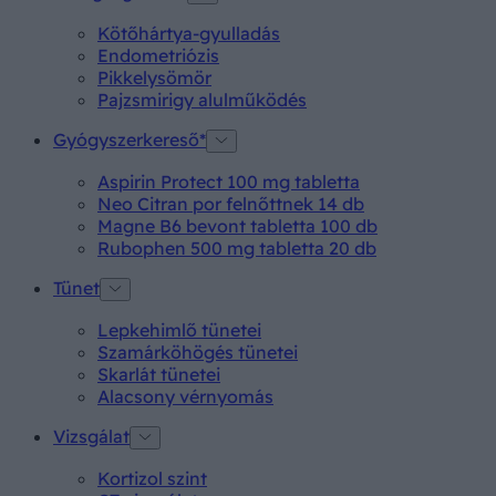
Kötőhártya-gyulladás
Endometriózis
Pikkelysömör
Pajzsmirigy alulműködés
Gyógyszerkereső*
Aspirin Protect 100 mg tabletta
Neo Citran por felnőttnek 14 db
Magne B6 bevont tabletta 100 db
Rubophen 500 mg tabletta 20 db
Tünet
Lepkehimlő tünetei
Szamárköhögés tünetei
Skarlát tünetei
Alacsony vérnyomás
Vizsgálat
Kortizol szint