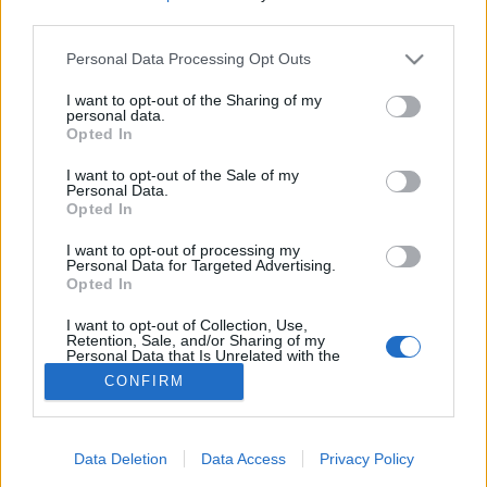
third parties.
Ultrahang
Please note that this website/app uses one or more Google
Personal Data Processing Opt Outs
services and may gather and store information including but
not limited to your visit or usage behaviour. You may click to
I want to opt-out of the Sharing of my
personal data.
grant or deny consent to Google and its third-party tags to
Opted In
use your data for below specified purposes in below Google
consent section.
I want to opt-out of the Sale of my
Personal Data.
Opted In
I want to opt-out of processing my
Personal Data for Targeted Advertising.
Opted In
I want to opt-out of Collection, Use,
Retention, Sale, and/or Sharing of my
Personal Data that Is Unrelated with the
Purposes for which it was collected.
CONFIRM
Opted Out
Google consents
Data Deletion
Data Access
Privacy Policy
I want to allow Google to enable storage