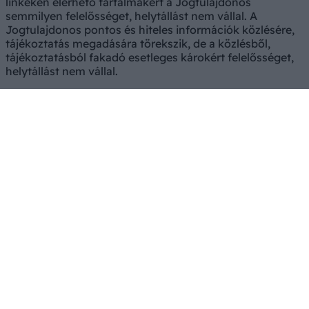
linkeken elérhető tartalmakért a Jogtulajdonos
semmilyen felelősséget, helytállást nem vállal. A
Jogtulajdonos pontos és hiteles információk közlésére,
tájékoztatás megadására törekszik, de a közlésből,
tájékoztatásból fakadó esetleges károkért felelősséget,
helytállást nem vállal.