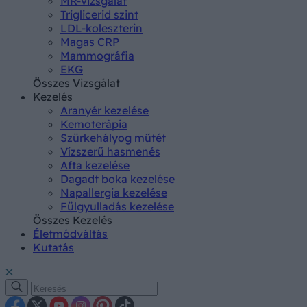
MR-vizsgálat
Triglicerid szint
LDL-koleszterin
Magas CRP
Mammográfia
EKG
Összes Vizsgálat
Kezelés
Aranyér kezelése
Kemoterápia
Szürkehályog műtét
Vízszerű hasmenés
Afta kezelése
Dagadt boka kezelése
Napallergia kezelése
Fülgyulladás kezelése
Összes Kezelés
Életmódváltás
Kutatás