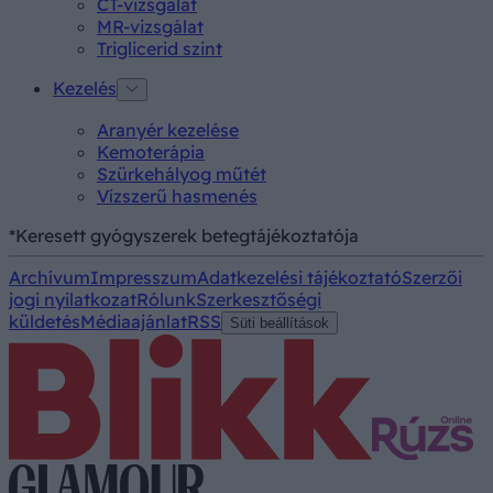
CT-vizsgálat
MR-vizsgálat
Triglicerid szint
Kezelés
Aranyér kezelése
Kemoterápia
Szürkehályog műtét
Vízszerű hasmenés
*Keresett gyógyszerek betegtájékoztatója
Archívum
Impresszum
Adatkezelési tájékoztató
Szerzői
jogi nyilatkozat
Rólunk
Szerkesztőségi
küldetés
Médiaajánlat
RSS
Süti beállítások