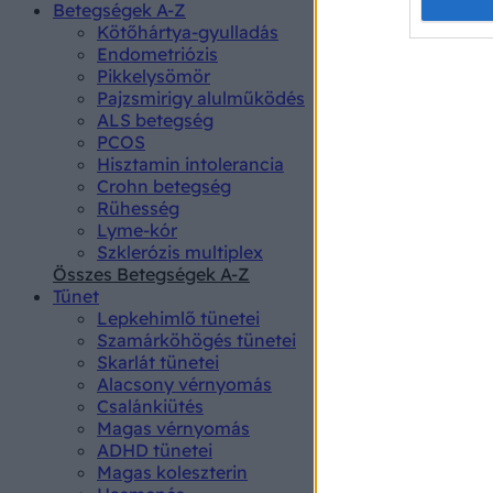
Opted 
Betegségek A-Z
Kötőhártya-gyulladás
Endometriózis
Google 
Pikkelysömör
Pajzsmirigy alulműködés
I want t
ALS betegség
web or d
PCOS
Hisztamin intolerancia
I want t
Crohn betegség
purpose
Rühesség
Lyme-kór
I want 
Szklerózis multiplex
Összes Betegségek A-Z
I want t
Tünet
web or d
Lepkehimlő tünetei
Szamárköhögés tünetei
I want t
Skarlát tünetei
or app.
Alacsony vérnyomás
Csalánkiütés
I want t
Magas vérnyomás
ADHD tünetei
Magas koleszterin
I want t