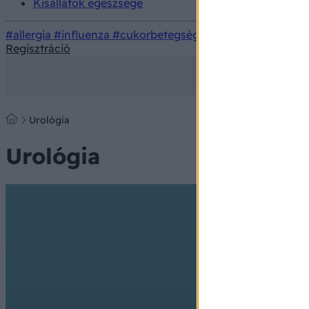
Kisállatok egészsége
#allergia
#influenza
#cukorbetegség
#orvosmeteorológi
Regisztráció
Urológia
Urológia