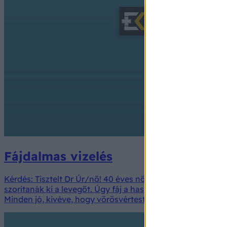
Fájdalmas vizelés
Kérdés: Tisztelt Dr Úr/nő! 40 éves nő vagyok. A problémá
szoritanák ki a levegőt. Úgy fáj a hasam alja. Csináltunk m
Minden jó, kivéve, hogy vörösvértest van benne. Nem kevé