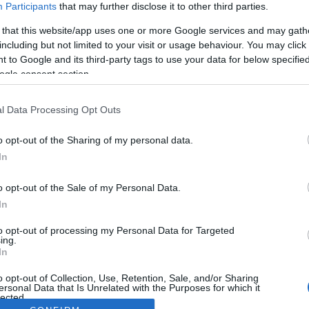
Participants
that may further disclose it to other third parties.
 that this website/app uses one or more Google services and may gath
including but not limited to your visit or usage behaviour. You may click 
 to Google and its third-party tags to use your data for below specifi
ogle consent section.
l Data Processing Opt Outs
o opt-out of the Sharing of my personal data.
In
o opt-out of the Sale of my Personal Data.
In
to opt-out of processing my Personal Data for Targeted
ing.
In
o opt-out of Collection, Use, Retention, Sale, and/or Sharing
ersonal Data that Is Unrelated with the Purposes for which it
lected.