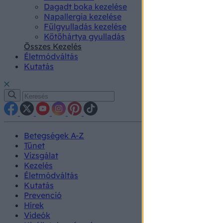
Dagadt boka kezelése
Napallergia kezelése
Fülgyulladás kezelése
Kötőhártya gyulladás
Összes Kezelés
Életmódváltás
Kutatás
Betegségek A-Z
Tünet
Vizsgálat
Kezelés
Életmódváltás
Kutatás
Prevenció
Hírek
Videók