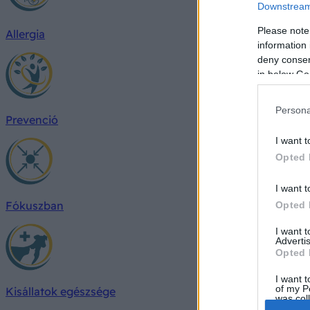
Downstream 
Please note
Allergia
information 
deny consent
in below Go
Persona
Prevenció
I want t
Opted 
I want t
Fókuszban
Opted 
I want 
Advertis
Opted 
I want t
of my P
Kisállatok egészsége
was col