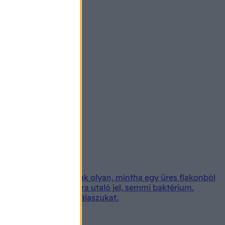
em szúr nem csíp, csak olyan, mintha egy üres flakonból
mmi fehérje, gyulladásra utaló jel, semmi baktérium.
ja is fáj? Köszönöm válaszukat.