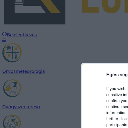
Bejelentkezés
Orvosmeteorológia
Egészség
If you wish 
sensitive in
confirm you
Gyógyszerkereső
continue se
information 
further disc
participants