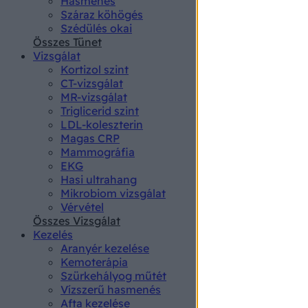
Hasmenés
authenti
Száraz köhögés
Szédülés okai
Összes Tünet
Vizsgálat
Kortizol szint
CT-vizsgálat
MR-vizsgálat
Triglicerid szint
LDL-koleszterin
Magas CRP
Mammográfia
EKG
Hasi ultrahang
Mikrobiom vizsgálat
Vérvétel
Összes Vizsgálat
Kezelés
Aranyér kezelése
Kemoterápia
Szürkehályog műtét
Vízszerű hasmenés
Afta kezelése