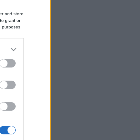
er and store
to grant or
ed purposes