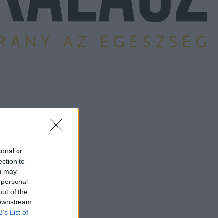
sonal or
ection to
ou may
 personal
out of the
 downstream
B’s List of