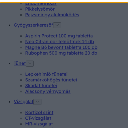
Endometriózis
Pikkelysömör
Pajzsmirigy alulműködés
Gyógyszerkereső*
Aspirin Protect 100 mg tabletta
Neo Citran por felnőttnek 14 db
Magne B6 bevont tabletta 100 db
Rubophen 500 mg tabletta 20 db
Tünet
Lepkehimlő tünetei
Szamárköhögés tünetei
Skarlát tünetei
Alacsony vérnyomás
Vizsgálat
Kortizol szint
CT-vizsgálat
MR-vizsgálat