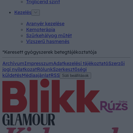
Triglicerid szint
Kezelés
Aranyér kezelése
Kemoterápia
Szürkehályog műtét
Vízszerű hasmenés
*Keresett gyógyszerek betegtájékoztatója
Archívum
Impresszum
Adatkezelési tájékoztató
Szerzői
jogi nyilatkozat
Rólunk
Szerkesztőségi
küldetés
Médiaajánlat
RSS
Süti beállítások