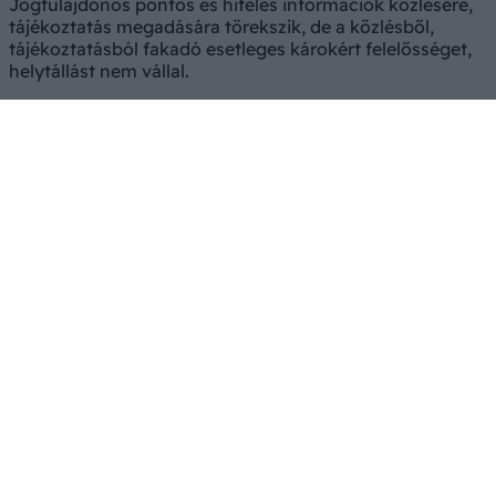
Jogtulajdonos pontos és hiteles információk közlésére,
tájékoztatás megadására törekszik, de a közlésből,
tájékoztatásból fakadó esetleges károkért felelősséget,
helytállást nem vállal.