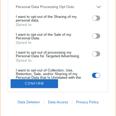
Please note that this website/app uses one or more Google
Personal Data Processing Opt Outs
services and may gather and store information including but
Betegségek A-Z
not limited to your visit or usage behaviour. You may click to
I want to opt-out of the Sharing of my
Tünet
personal data.
grant or deny consent to Google and its third-party tags to
Vizsgálat
Opted In
use your data for below specified purposes in below Google
Kezelés
consent section.
Életmódváltás
I want to opt-out of the Sale of my
Personal Data.
Kutatás
Opted In
Prevenció
Hírek
I want to opt-out of processing my
Videók
Personal Data for Targeted Advertising.
Kisállatok egészsége
Opted In
I want to opt-out of Collection, Use,
#allergia
#influenza
#cukorbetegség
Retention, Sale, and/or Sharing of my
#orvosmeteorológia
#vérnyomás
#stroke
#rákbetegség
Personal Data that Is Unrelated with the
Purposes for which it was collected.
#pajzsmirigy
#reflux
#ekcéma
#herpesz
CONFIRM
Opted Out
Regisztráció
Google consents
Data Deletion
Data Access
Privacy Policy
I want to allow Google to enable storage
related to advertising like cookies on web or
Várható élettartam