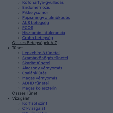
Kötőhártya-gyulladás
Endometriózis
Pikkelysömör
Pajzsmirigy alulműködés
ALS betegség
PCOS
Hisztamin intolerancia
Crohn betegség
Összes Betegségek A-Z
Tünet
Lepkehimlő tünetei
Szamárköhögés tünetei
Skarlát tünetei
Alacsony vérnyomás
Csalánkiütés
Magas vérnyomás
ADHD tünetei
Magas koleszterin
Összes Tünet
Vizsgálat
Kortizol szint
CT-vizsgálat