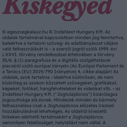
© egeszsegkalauz.hu © IndaNext Hungary Kft. Az
oldalak tartalmával kapcsolatban minden jog fenntartva,
beleértve a tartalom szöveg- és adatbányászat céljára
való felhasználását is – a szerzői jogról szóló 1999. évi
LXXVI. törvény rendelkezései értelmében a törvény
35/A. § (1) paragrafusa és a digitális szolgáltatások
piacairól szóló európai irányelv (Az Európai Parlament és
a Tanács (EU) 2019/790 Irányelve) 4. cikke alapján! Az
oldalak, azok tartalma - ideértve különösen, de nem
kizárólag az azokon közzétett szövegeket, grafikákat,
képeket, fotókat, hangfelvételeket és videókat stb. – az
IndaNext Hungary Kft. ("Jogtulajdonos") kizárólagos
jogosultsága alá esnek. Mindezek minden és bármely
felhasználása csak a Jogtulajdonos előzetes írásbeli
hozzájárulásával lehetséges. Az oldalról kivezető
linkeken elérhető tartalmakért a Jogtulajdonos
semmilyen felelősséget, helytállást nem vállal. A