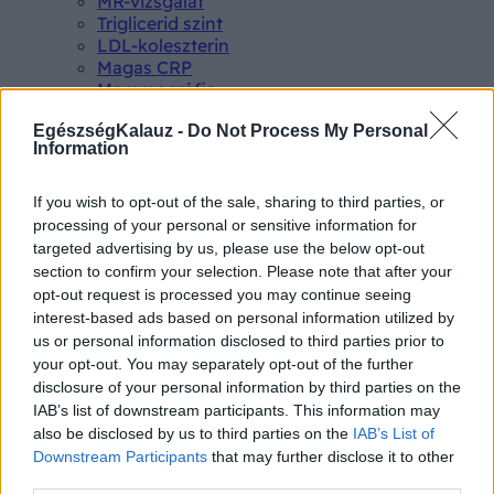
MR-vizsgálat
Triglicerid szint
LDL-koleszterin
Magas CRP
Mammográfia
EKG
EgészségKalauz -
Do Not Process My Personal
Összes Vizsgálat
Information
Kezelés
Aranyér kezelése
Kemoterápia
If you wish to opt-out of the sale, sharing to third parties, or
Szürkehályog műtét
processing of your personal or sensitive information for
Vízszerű hasmenés
targeted advertising by us, please use the below opt-out
Afta kezelése
section to confirm your selection. Please note that after your
Dagadt boka kezelése
opt-out request is processed you may continue seeing
Napallergia kezelése
interest-based ads based on personal information utilized by
Fülgyulladás kezelése
us or personal information disclosed to third parties prior to
Összes Kezelés
your opt-out. You may separately opt-out of the further
Életmódváltás
disclosure of your personal information by third parties on the
Kutatás
IAB’s list of downstream participants. This information may
also be disclosed by us to third parties on the
IAB’s List of
Downstream Participants
that may further disclose it to other
third parties.