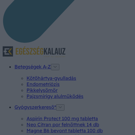
Betegségek A-Z
Kötőhártya-gyulladás
Endometriózis
Pikkelysömör
Pajzsmirigy alulműködés
Gyógyszerkereső*
Aspirin Protect 100 mg tabletta
Neo Citran por felnőttnek 14 db
Magne B6 bevont tabletta 100 db