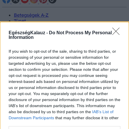
Betegségek A-Z
Tünet
Vizsgálat
Kezelés
EgészségKalauz -
Do Not Process My Personal
Information
Életmódváltás
Kutatás
Prevenció
If you wish to opt-out of the sale, sharing to third parties, or
Hírek
processing of your personal or sensitive information for
Videók
targeted advertising by us, please use the below opt-out
Kisállatok egészsége
section to confirm your selection. Please note that after your
opt-out request is processed you may continue seeing
#allergia
#influenza
#cukorbetegség
interest-based ads based on personal information utilized by
#orvosmeteorológia
#vérnyomás
#stroke
#rákbetegség
us or personal information disclosed to third parties prior to
#pajzsmirigy
#reflux
#ekcéma
#herpesz
your opt-out. You may separately opt-out of the further
Regisztráció
disclosure of your personal information by third parties on the
IAB’s list of downstream participants. This information may
also be disclosed by us to third parties on the
IAB’s List of
Downstream Participants
that may further disclose it to other
third parties.
Vatikán