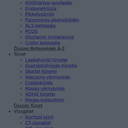
Kötőhártya-gyulladás
Endometriózis
Pikkelysömör
Pajzsmirigy alulműködés
ALS betegség
PCOS
Hisztamin intolerancia
Crohn betegség
Összes Betegségek A-Z
Tünet
Lepkehimlő tünetei
Szamárköhögés tünetei
Skarlát tünetei
Alacsony vérnyomás
Csalánkiütés
Magas vérnyomás
ADHD tünetei
Magas koleszterin
Összes Tünet
Vizsgálat
Kortizol szint
CT-vizsgálat