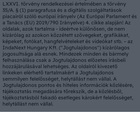
LXXVI. törvény rendelkezései értelmében a törvény
35/A. § (1) paragrafusa és a digitális szolgáltatások
piacairól szóló európai irányelv (Az Európai Parlament és
a Tanács (EU) 2019/790 Irányelve) 4. cikke alapján! Az
oldalak, azok tartalma - ideértve különösen, de nem
kizárólag az azokon közzétett szövegeket, grafikákat,
képeket, fotókat, hangfelvételeket és videókat stb. – az
IndaNext Hungary Kft. ("Jogtulajdonos") kizárólagos
jogosultsága alá esnek. Mindezek minden és bármely
felhasználása csak a Jogtulajdonos előzetes írásbeli
hozzájárulásával lehetséges. Az oldalról kivezető
linkeken elérhető tartalmakért a Jogtulajdonos
semmilyen felelősséget, helytállást nem vállal. A
Jogtulajdonos pontos és hiteles információk közlésére,
tájékoztatás megadására törekszik, de a közlésből,
tájékoztatásból fakadó esetleges károkért felelősséget,
helytállást nem vállal.