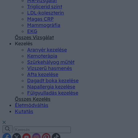
MR-vizsgálat
Triglicerid szint
LDL-koleszterin
Magas CRP
Mammográfia
EKG
Összes Vizsgálat
Kezelés
Aranyér kezelése
Kemoterápia
Szürkehályog műtét
Vízszerű hasmenés
Afta kezelése
Dagadt boka kezelése
Napallergia kezelése
Fülgyulladás kezelése
Összes Kezelés
Életmódváltás
Kutatás