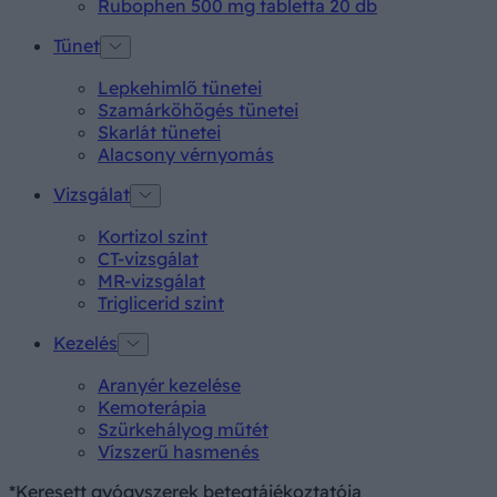
Rubophen 500 mg tabletta 20 db
Tünet
Lepkehimlő tünetei
Szamárköhögés tünetei
Skarlát tünetei
Alacsony vérnyomás
Vizsgálat
Kortizol szint
CT-vizsgálat
MR-vizsgálat
Triglicerid szint
Kezelés
Aranyér kezelése
Kemoterápia
Szürkehályog műtét
Vízszerű hasmenés
*Keresett gyógyszerek betegtájékoztatója