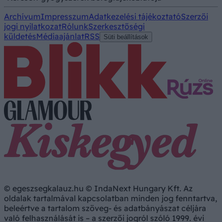
Archívum
Impresszum
Adatkezelési tájékoztató
Szerzői
jogi nyilatkozat
Rólunk
Szerkesztőségi
küldetés
Médiaajánlat
RSS
Süti beállítások
© egeszsegkalauz.hu © IndaNext Hungary Kft. Az
oldalak tartalmával kapcsolatban minden jog fenntartva,
beleértve a tartalom szöveg- és adatbányászat céljára
való felhasználását is – a szerzői jogról szóló 1999. évi