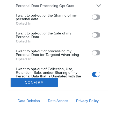
Please note that this website/app uses one or more Google
Personal Data Processing Opt Outs
Vatikán
services and may gather and store information including but
not limited to your visit or usage behaviour. You may click to
I want to opt-out of the Sharing of my
personal data.
grant or deny consent to Google and its third-party tags to
Opted In
use your data for below specified purposes in below Google
consent section.
I want to opt-out of the Sale of my
Personal Data.
Opted In
I want to opt-out of processing my
Personal Data for Targeted Advertising.
Opted In
I want to opt-out of Collection, Use,
Retention, Sale, and/or Sharing of my
Personal Data that Is Unrelated with the
Purposes for which it was collected.
CONFIRM
Opted Out
Google consents
Data Deletion
Data Access
Privacy Policy
I want to allow Google to enable storage
related to advertising like cookies on web or
device identifiers in apps.