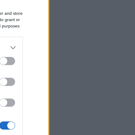
er and store
to grant or
ed purposes