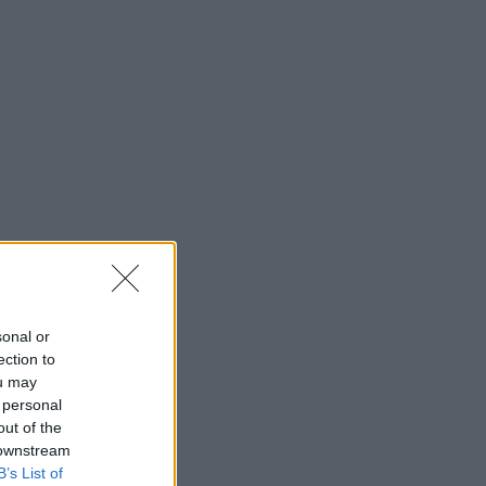
sonal or
ection to
ou may
 personal
out of the
 downstream
B’s List of