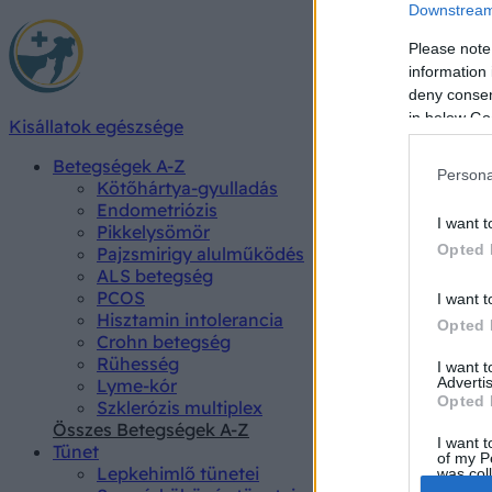
Downstream 
Please note
information 
deny consent
in below Go
Kisállatok egészsége
Betegségek A-Z
Persona
Kötőhártya-gyulladás
Endometriózis
I want t
Pikkelysömör
Opted 
Pajzsmirigy alulműködés
ALS betegség
PCOS
I want t
Hisztamin intolerancia
Opted 
Crohn betegség
Rühesség
I want 
Advertis
Lyme-kór
Opted 
Szklerózis multiplex
Összes Betegségek A-Z
I want t
Tünet
of my P
Lepkehimlő tünetei
was col