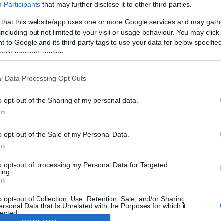
Participants
that may further disclose it to other third parties.
 that this website/app uses one or more Google services and may gath
including but not limited to your visit or usage behaviour. You may click 
 to Google and its third-party tags to use your data for below specifi
ogle consent section.
l Data Processing Opt Outs
o opt-out of the Sharing of my personal data.
In
o opt-out of the Sale of my Personal Data.
In
to opt-out of processing my Personal Data for Targeted
ing.
In
o opt-out of Collection, Use, Retention, Sale, and/or Sharing
ersonal Data that Is Unrelated with the Purposes for which it
lected.