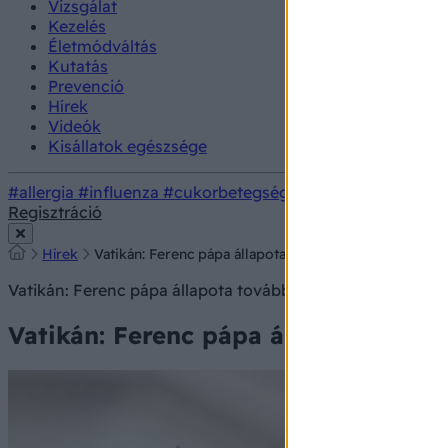
Vizsgálat
Kezelés
Életmódváltás
Kutatás
Prevenció
Hírek
Videók
Kisállatok egészsége
#allergia
#influenza
#cukorbetegség
#orvosmeteorológi
Regisztráció
Hírek
Vatikán: Ferenc pápa állapota továbbra is stabil, a tü
Vatikán: Ferenc pápa állapota továbbra is stabil, a tüdőrö
Vatikán: Ferenc pápa állapota tovább