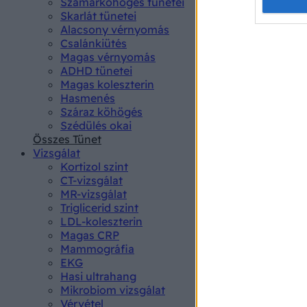
Opted 
Szamárköhögés tünetei
Skarlát tünetei
Alacsony vérnyomás
Google 
Csalánkiütés
Magas vérnyomás
I want t
ADHD tünetei
web or d
Magas koleszterin
Hasmenés
I want t
Száraz köhögés
purpose
Szédülés okai
Összes Tünet
I want 
Vizsgálat
Kortizol szint
I want t
CT-vizsgálat
web or d
MR-vizsgálat
Triglicerid szint
LDL-koleszterin
I want t
Magas CRP
or app.
Mammográfia
EKG
I want t
Hasi ultrahang
Mikrobiom vizsgálat
I want t
Vérvétel