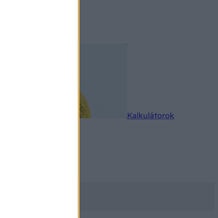
rkereső
Kalkulátorok