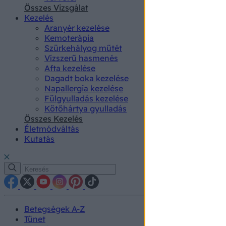
authenti
Összes Vizsgálat
Kezelés
Aranyér kezelése
Kemoterápia
Szürkehályog műtét
Vízszerű hasmenés
Afta kezelése
Dagadt boka kezelése
Napallergia kezelése
Fülgyulladás kezelése
Kötőhártya gyulladás
Összes Kezelés
Életmódváltás
Kutatás
Betegségek A-Z
Tünet