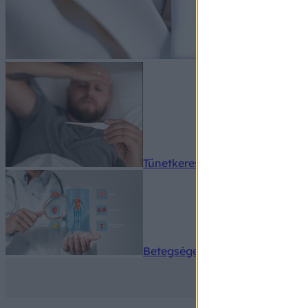
Tünetkereső
Betegségek A-Z