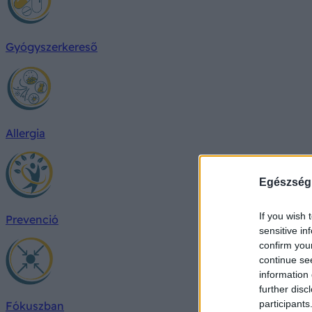
Gyógyszerkereső
Allergia
Egészség
If you wish 
Prevenció
sensitive in
confirm you
continue se
information 
further disc
participants
Fókuszban