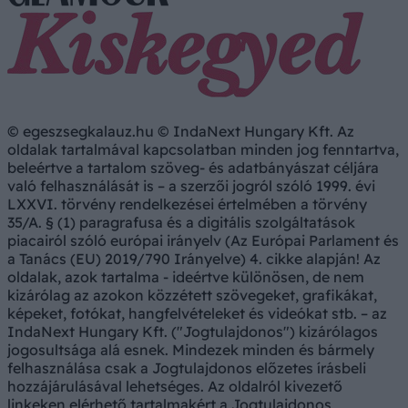
© egeszsegkalauz.hu © IndaNext Hungary Kft. Az
oldalak tartalmával kapcsolatban minden jog fenntartva,
beleértve a tartalom szöveg- és adatbányászat céljára
való felhasználását is – a szerzői jogról szóló 1999. évi
LXXVI. törvény rendelkezései értelmében a törvény
35/A. § (1) paragrafusa és a digitális szolgáltatások
piacairól szóló európai irányelv (Az Európai Parlament és
a Tanács (EU) 2019/790 Irányelve) 4. cikke alapján! Az
oldalak, azok tartalma - ideértve különösen, de nem
kizárólag az azokon közzétett szövegeket, grafikákat,
képeket, fotókat, hangfelvételeket és videókat stb. – az
IndaNext Hungary Kft. ("Jogtulajdonos") kizárólagos
jogosultsága alá esnek. Mindezek minden és bármely
felhasználása csak a Jogtulajdonos előzetes írásbeli
hozzájárulásával lehetséges. Az oldalról kivezető
linkeken elérhető tartalmakért a Jogtulajdonos