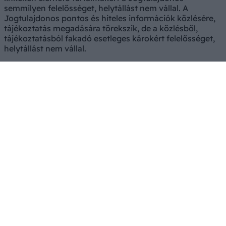
semmilyen felelősséget, helytállást nem vállal. A
Jogtulajdonos pontos és hiteles információk közlésére,
tájékoztatás megadására törekszik, de a közlésből,
tájékoztatásból fakadó esetleges károkért felelősséget,
helytállást nem vállal.