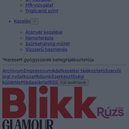
MR-vizsgálat
Triglicerid szint
Kezelés
Aranyér kezelése
Kemoterápia
Szürkehályog műtét
Vízszerű hasmenés
*Keresett gyógyszerek betegtájékoztatója
Archívum
Impresszum
Adatkezelési tájékoztató
Szerzői
jogi nyilatkozat
Rólunk
Szerkesztőségi
küldetés
Médiaajánlat
RSS
Süti beállítások