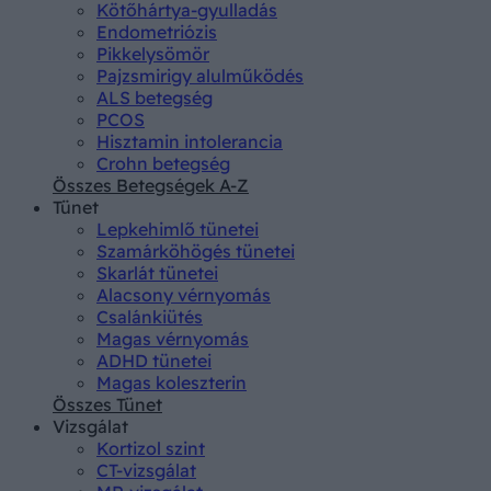
Kötőhártya-gyulladás
Endometriózis
Pikkelysömör
Pajzsmirigy alulműködés
ALS betegség
PCOS
Hisztamin intolerancia
Crohn betegség
Összes Betegségek A-Z
Tünet
Lepkehimlő tünetei
Szamárköhögés tünetei
Skarlát tünetei
Alacsony vérnyomás
Csalánkiütés
Magas vérnyomás
ADHD tünetei
Magas koleszterin
Összes Tünet
Vizsgálat
Kortizol szint
CT-vizsgálat