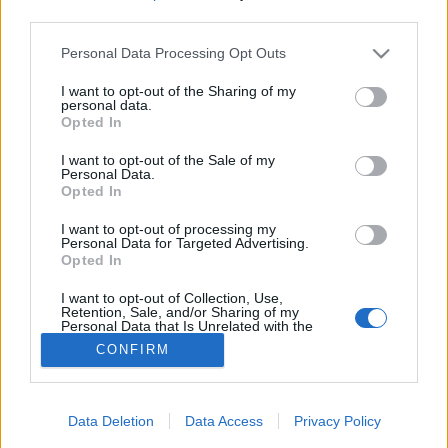
third parties.
Vegyszer
Please note that this website/app uses one or more Google
Personal Data Processing Opt Outs
services and may gather and store information including but
not limited to your visit or usage behaviour. You may click to
I want to opt-out of the Sharing of my
personal data.
grant or deny consent to Google and its third-party tags to
Opted In
use your data for below specified purposes in below Google
consent section.
I want to opt-out of the Sale of my
Personal Data.
Opted In
I want to opt-out of processing my
Personal Data for Targeted Advertising.
Opted In
I want to opt-out of Collection, Use,
Retention, Sale, and/or Sharing of my
Personal Data that Is Unrelated with the
Purposes for which it was collected.
CONFIRM
Opted Out
Google consents
Data Deletion
Data Access
Privacy Policy
I want to allow Google to enable storage