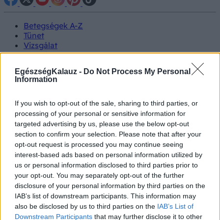
Betegségek A-Z
Tünet
Vizsgálat
Kezelés
Életmódváltás
EgészségKalauz -
Do Not Process My Personal
Kutatás
Information
Prevenció
Hírek
Videók
If you wish to opt-out of the sale, sharing to third parties, or
Kisállatok egészsége
processing of your personal or sensitive information for
targeted advertising by us, please use the below opt-out
section to confirm your selection. Please note that after your
#allergia
#influenza
#cukorbetegség
opt-out request is processed you may continue seeing
#orvosmeteorológia
#vérnyomás
#stroke
#rákbetegség
interest-based ads based on personal information utilized by
#pajzsmirigy
#reflux
#ekcéma
#herpesz
Regisztráció
us or personal information disclosed to third parties prior to
your opt-out. You may separately opt-out of the further
disclosure of your personal information by third parties on the
IAB’s list of downstream participants. This information may
also be disclosed by us to third parties on the
IAB’s List of
Vegyszer
Downstream Participants
that may further disclose it to other