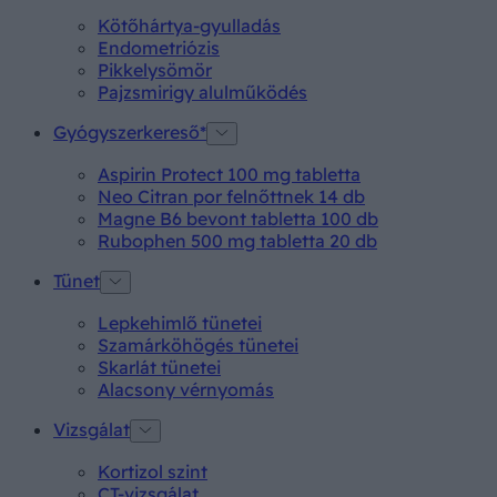
Kötőhártya-gyulladás
Endometriózis
Pikkelysömör
Pajzsmirigy alulműködés
Gyógyszerkereső*
Aspirin Protect 100 mg tabletta
Neo Citran por felnőttnek 14 db
Magne B6 bevont tabletta 100 db
Rubophen 500 mg tabletta 20 db
Tünet
Lepkehimlő tünetei
Szamárköhögés tünetei
Skarlát tünetei
Alacsony vérnyomás
Vizsgálat
Kortizol szint
CT-vizsgálat