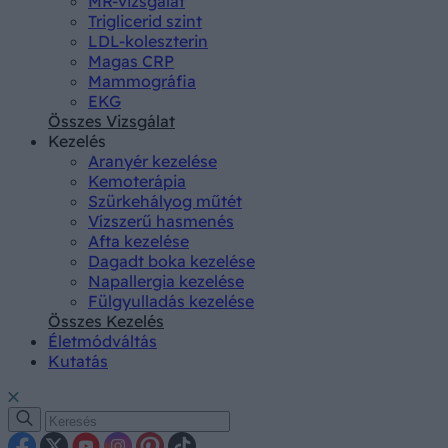
MR-vizsgálat
Triglicerid szint
LDL-koleszterin
Magas CRP
Mammográfia
EKG
Összes Vizsgálat
Kezelés
Aranyér kezelése
Kemoterápia
Szürkehályog műtét
Vízszerű hasmenés
Afta kezelése
Dagadt boka kezelése
Napallergia kezelése
Fülgyulladás kezelése
Összes Kezelés
Életmódváltás
Kutatás