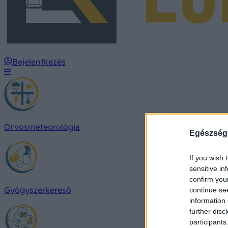
Bejelentkezés
Orvosmeteorológia
Egészség
If you wish 
sensitive in
confirm you
Gyógyszerkereső
continue se
information 
further disc
participants