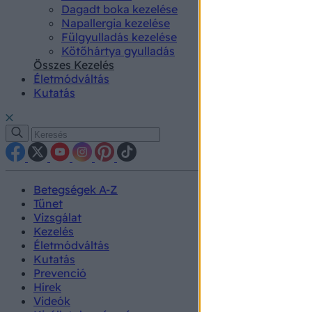
Dagadt boka kezelése
Napallergia kezelése
Fülgyulladás kezelése
Kötőhártya gyulladás
Összes Kezelés
Életmódváltás
Kutatás
Betegségek A-Z
Tünet
Vizsgálat
Kezelés
Életmódváltás
Kutatás
Prevenció
Hírek
Videók