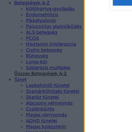
Opted 
Betegségek A-Z
Kötőhártya-gyulladás
Endometriózis
Google 
Pikkelysömör
Pajzsmirigy alulműködés
I want t
ALS betegség
web or d
PCOS
Hisztamin intolerancia
I want t
Crohn betegség
purpose
Rühesség
Lyme-kór
I want 
Szklerózis multiplex
Összes Betegségek A-Z
I want t
Tünet
web or d
Lepkehimlő tünetei
Szamárköhögés tünetei
I want t
Skarlát tünetei
or app.
Alacsony vérnyomás
Csalánkiütés
I want t
Magas vérnyomás
ADHD tünetei
Magas koleszterin
I want t