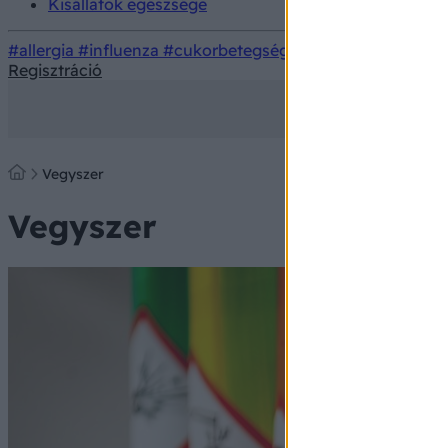
Kisállatok egészsége
#allergia
#influenza
#cukorbetegség
#orvosmeteorológi
Regisztráció
Vegyszer
Vegyszer