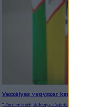
Veszélyes vegyszer került a bőrére? 
Talán nem is sejtjük, hogy a háztartásunkban megtalálhat