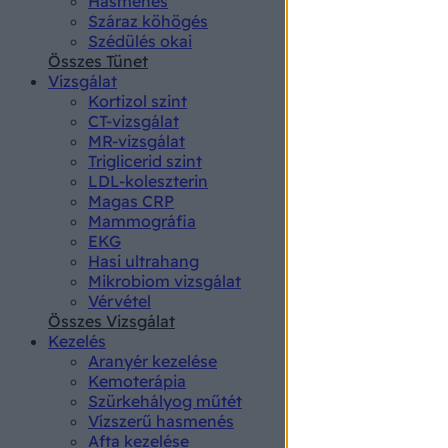
Hasmenés
authenti
Száraz köhögés
Szédülés okai
Összes Tünet
Vizsgálat
Kortizol szint
CT-vizsgálat
MR-vizsgálat
Triglicerid szint
LDL-koleszterin
Magas CRP
Mammográfia
EKG
Hasi ultrahang
Mikrobiom vizsgálat
Vérvétel
Összes Vizsgálat
Kezelés
Aranyér kezelése
Kemoterápia
Szürkehályog műtét
Vízszerű hasmenés
Afta kezelése