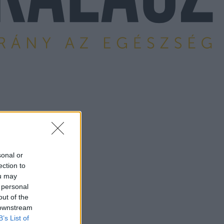
sonal or
ection to
ou may
 personal
out of the
 downstream
B’s List of