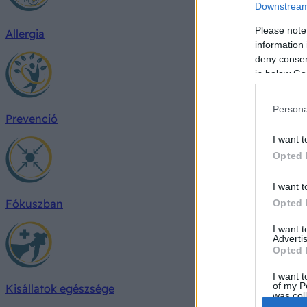
Downstream 
Please note
Allergia
information 
deny consent
in below Go
Persona
Prevenció
I want t
Opted 
I want t
Fókuszban
Opted 
I want 
Advertis
Opted 
I want t
of my P
Kisállatok egészsége
was col