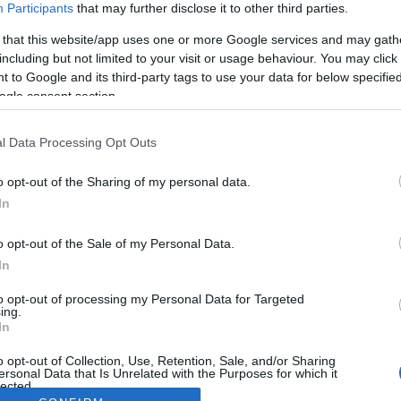
Participants
that may further disclose it to other third parties.
 that this website/app uses one or more Google services and may gath
including but not limited to your visit or usage behaviour. You may click 
 to Google and its third-party tags to use your data for below specifi
ogle consent section.
l Data Processing Opt Outs
o opt-out of the Sharing of my personal data.
In
o opt-out of the Sale of my Personal Data.
In
to opt-out of processing my Personal Data for Targeted
ing.
In
o opt-out of Collection, Use, Retention, Sale, and/or Sharing
ersonal Data that Is Unrelated with the Purposes for which it
lected.