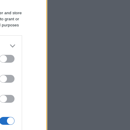
er and store
to grant or
ed purposes