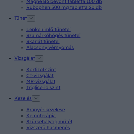
Magne B6 bevont tabletta 100 db
Rubophen 500 mg tabletta 20 db
Tünet
Lepkehimlő tünetei
Szamárköhögés tünetei
Skarlát tünetei
Alacsony vérnyomás
Vizsgálat
Kortizol szint
CT-vizsgálat
MR-vizsgálat
Triglicerid szint
Kezelés
Aranyér kezelése
Kemoterápia
Szürkehályog műtét
Vízszerű hasmenés