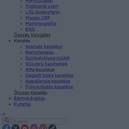
MR-vizsgálat
Triglicerid szint
LDL-koleszterin
Magas CRP
Mammográfia
EKG
Összes Vizsgálat
Kezelés
Aranyér kezelése
Kemoterápia
Szürkehályog műtét
Vízszerű hasmenés
Afta kezelése
Dagadt boka kezelése
Napallergia kezelése
Fülgyulladás kezelése
Összes Kezelés
Életmódváltás
Kutatás