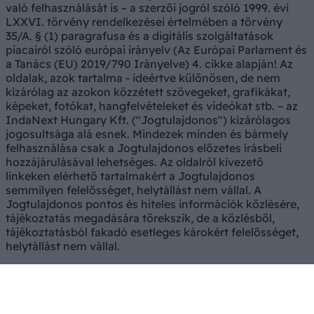
való felhasználását is – a szerzői jogról szóló 1999. évi
LXXVI. törvény rendelkezései értelmében a törvény
35/A. § (1) paragrafusa és a digitális szolgáltatások
piacairól szóló európai irányelv (Az Európai Parlament és
a Tanács (EU) 2019/790 Irányelve) 4. cikke alapján! Az
oldalak, azok tartalma - ideértve különösen, de nem
kizárólag az azokon közzétett szövegeket, grafikákat,
képeket, fotókat, hangfelvételeket és videókat stb. – az
IndaNext Hungary Kft. ("Jogtulajdonos") kizárólagos
jogosultsága alá esnek. Mindezek minden és bármely
felhasználása csak a Jogtulajdonos előzetes írásbeli
hozzájárulásával lehetséges. Az oldalról kivezető
linkeken elérhető tartalmakért a Jogtulajdonos
semmilyen felelősséget, helytállást nem vállal. A
Jogtulajdonos pontos és hiteles információk közlésére,
tájékoztatás megadására törekszik, de a közlésből,
tájékoztatásból fakadó esetleges károkért felelősséget,
helytállást nem vállal.