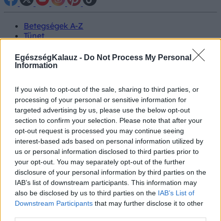
Betegségek A-Z
Tünet
Vizsgálat
Kezelés
EgészségKalauz -
Do Not Process My Personal
Életmódváltás
Information
Kutatás
Prevenció
If you wish to opt-out of the sale, sharing to third parties, or
Hírek
processing of your personal or sensitive information for
Videók
targeted advertising by us, please use the below opt-out
Kisállatok egészsége
section to confirm your selection. Please note that after your
opt-out request is processed you may continue seeing
#allergia
#influenza
#cukorbetegség
interest-based ads based on personal information utilized by
#orvosmeteorológia
#vérnyomás
#stroke
#rákbetegség
us or personal information disclosed to third parties prior to
#pajzsmirigy
#reflux
#ekcéma
#herpesz
your opt-out. You may separately opt-out of the further
Regisztráció
disclosure of your personal information by third parties on the
IAB’s list of downstream participants. This information may
also be disclosed by us to third parties on the
IAB’s List of
Downstream Participants
that may further disclose it to other
third parties.
Vércsoport