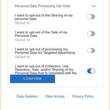
Please note that this website/app uses one or more Google
Personal Data Processing Opt Outs
Vércsoport
services and may gather and store information including but
not limited to your visit or usage behaviour. You may click to
I want to opt-out of the Sharing of my
personal data.
grant or deny consent to Google and its third-party tags to
Opted In
use your data for below specified purposes in below Google
consent section.
I want to opt-out of the Sale of my
Personal Data.
Opted In
I want to opt-out of processing my
Personal Data for Targeted Advertising.
Opted In
I want to opt-out of Collection, Use,
Retention, Sale, and/or Sharing of my
Personal Data that Is Unrelated with the
Purposes for which it was collected.
CONFIRM
Opted Out
Google consents
Data Deletion
Data Access
Privacy Policy
I want to allow Google to enable storage
related to advertising like cookies on web or
device identifiers in apps.