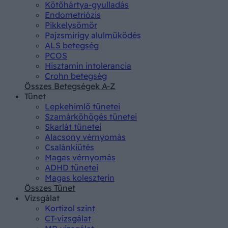
Kötőhártya-gyulladás
Endometriózis
Pikkelysömör
Pajzsmirigy alulműködés
ALS betegség
PCOS
Hisztamin intolerancia
Crohn betegség
Összes Betegségek A-Z
Tünet
Lepkehimlő tünetei
Szamárköhögés tünetei
Skarlát tünetei
Alacsony vérnyomás
Csalánkiütés
Magas vérnyomás
ADHD tünetei
Magas koleszterin
Összes Tünet
Vizsgálat
Kortizol szint
CT-vizsgálat