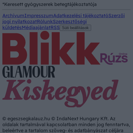
*Keresett gyógyszerek betegtájékoztatója
Archívum
Impresszum
Adatkezelési tájékoztató
Szerzői
jogi nyilatkozat
Rólunk
Szerkesztőségi
küldetés
Médiaajánlat
RSS
Süti beállítások
© egeszsegkalauz.hu © IndaNext Hungary Kft. Az
oldalak tartalmával kapcsolatban minden jog fenntartva,
beleértve a tartalom szöveg- és adatbányászat céljára