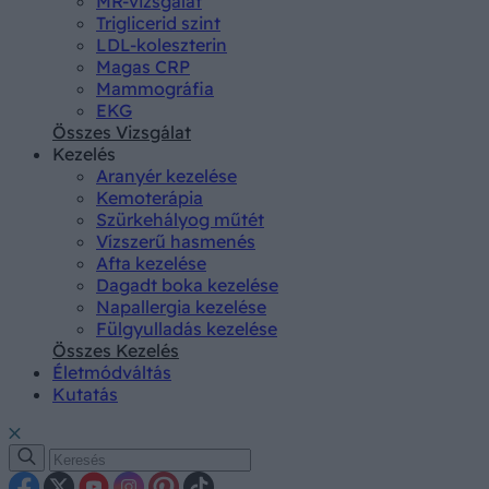
MR-vizsgálat
Triglicerid szint
LDL-koleszterin
Magas CRP
Mammográfia
EKG
Összes Vizsgálat
Kezelés
Aranyér kezelése
Kemoterápia
Szürkehályog műtét
Vízszerű hasmenés
Afta kezelése
Dagadt boka kezelése
Napallergia kezelése
Fülgyulladás kezelése
Összes Kezelés
Életmódváltás
Kutatás