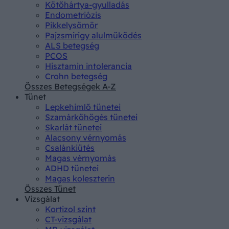
Kötőhártya-gyulladás
Endometriózis
Pikkelysömör
Pajzsmirigy alulműködés
ALS betegség
PCOS
Hisztamin intolerancia
Crohn betegség
Összes Betegségek A-Z
Tünet
Lepkehimlő tünetei
Szamárköhögés tünetei
Skarlát tünetei
Alacsony vérnyomás
Csalánkiütés
Magas vérnyomás
ADHD tünetei
Magas koleszterin
Összes Tünet
Vizsgálat
Kortizol szint
CT-vizsgálat