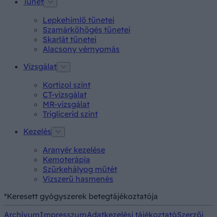
Tünet
Lepkehimlő tünetei
Szamárköhögés tünetei
Skarlát tünetei
Alacsony vérnyomás
Vizsgálat
Kortizol szint
CT-vizsgálat
MR-vizsgálat
Triglicerid szint
Kezelés
Aranyér kezelése
Kemoterápia
Szürkehályog műtét
Vízszerű hasmenés
*Keresett gyógyszerek betegtájékoztatója
Archívum
Impresszum
Adatkezelési tájékoztató
Szerzői