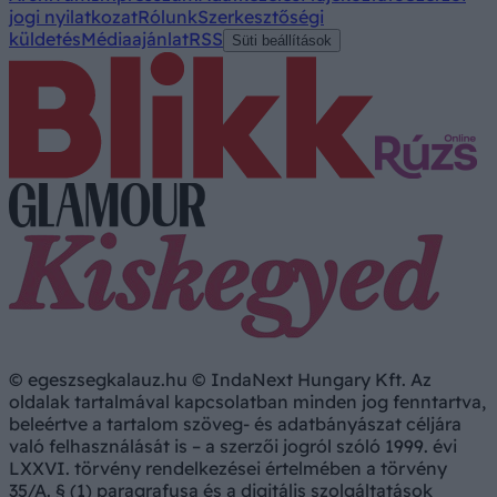
jogi nyilatkozat
Rólunk
Szerkesztőségi
küldetés
Médiaajánlat
RSS
Süti beállítások
© egeszsegkalauz.hu © IndaNext Hungary Kft. Az
oldalak tartalmával kapcsolatban minden jog fenntartva,
beleértve a tartalom szöveg- és adatbányászat céljára
való felhasználását is – a szerzői jogról szóló 1999. évi
LXXVI. törvény rendelkezései értelmében a törvény
35/A. § (1) paragrafusa és a digitális szolgáltatások