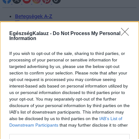
Betegségek A-Z
Tünet
Vizsgálat
EgészségKalauz -
Do Not Process My Personal
Kezelés
Information
Életmódváltás
Kutatás
Prevenció
If you wish to opt-out of the sale, sharing to third parties, or
Hírek
processing of your personal or sensitive information for
Videók
targeted advertising by us, please use the below opt-out
Kisállatok egészsége
section to confirm your selection. Please note that after your
opt-out request is processed you may continue seeing
#allergia
#influenza
#cukorbetegség
interest-based ads based on personal information utilized by
#orvosmeteorológia
#vérnyomás
#stroke
#rákbetegség
us or personal information disclosed to third parties prior to
#pajzsmirigy
#reflux
#ekcéma
#herpesz
your opt-out. You may separately opt-out of the further
Regisztráció
disclosure of your personal information by third parties on the
IAB’s list of downstream participants. This information may
also be disclosed by us to third parties on the
IAB’s List of
Downstream Participants
that may further disclose it to other
third parties.
Vércsoport