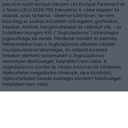
piacairól szóló európai irányelv (Az Európai Parlament és
a Tanács (EU) 2019/790 Irányelve) 4. cikke alapján! Az
oldalak, azok tartalma - ideértve különösen, de nem
kizárólag az azokon közzétett szövegeket, grafikákat,
képeket, fotókat, hangfelvételeket és videókat stb. – az
IndaNext Hungary Kft. ("Jogtulajdonos") kizárólagos
jogosultsága alá esnek. Mindezek minden és bármely
felhasználása csak a Jogtulajdonos előzetes írásbeli
hozzájárulásával lehetséges. Az oldalról kivezető
linkeken elérhető tartalmakért a Jogtulajdonos
semmilyen felelősséget, helytállást nem vállal. A
Jogtulajdonos pontos és hiteles információk közlésére,
tájékoztatás megadására törekszik, de a közlésből,
tájékoztatásból fakadó esetleges károkért felelősséget,
helytállást nem vállal.