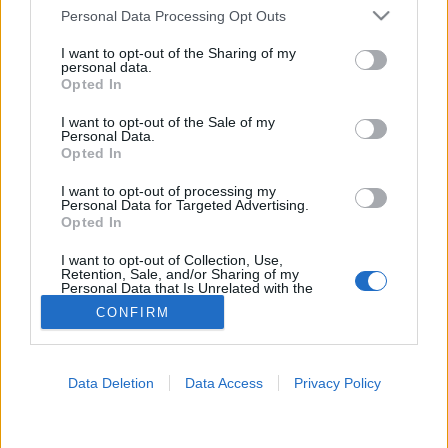
Please note that this website/app uses one or more Google
Personal Data Processing Opt Outs
services and may gather and store information including but
Vércsoport
not limited to your visit or usage behaviour. You may click to
I want to opt-out of the Sharing of my
personal data.
grant or deny consent to Google and its third-party tags to
Opted In
use your data for below specified purposes in below Google
consent section.
I want to opt-out of the Sale of my
Personal Data.
Opted In
I want to opt-out of processing my
Personal Data for Targeted Advertising.
Opted In
I want to opt-out of Collection, Use,
Retention, Sale, and/or Sharing of my
Personal Data that Is Unrelated with the
Purposes for which it was collected.
CONFIRM
Opted Out
Google consents
Data Deletion
Data Access
Privacy Policy
I want to allow Google to enable storage
related to advertising like cookies on web or
device identifiers in apps.