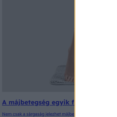
A májbetegség egyik figyelmeztető 
Nem csak a sárgaság jelezhet májbetegségeket.