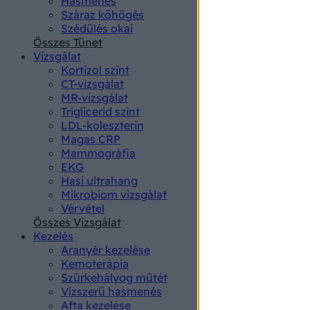
Hasmenés
authenti
Száraz köhögés
Szédülés okai
Összes Tünet
Vizsgálat
Kortizol szint
CT-vizsgálat
MR-vizsgálat
Triglicerid szint
LDL-koleszterin
Magas CRP
Mammográfia
EKG
Hasi ultrahang
Mikrobiom vizsgálat
Vérvétel
Összes Vizsgálat
Kezelés
Aranyér kezelése
Kemoterápia
Szürkehályog műtét
Vízszerű hasmenés
Afta kezelése