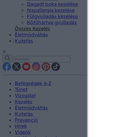
Dagadt boka kezelése
Napallergia kezelése
Fülgyulladás kezelése
Kötőhártya gyulladás
Összes Kezelés
Életmódváltás
Kutatás
Betegségek A-Z
Tünet
Vizsgálat
Kezelés
Életmódváltás
Kutatás
Prevenció
Hírek
Videók