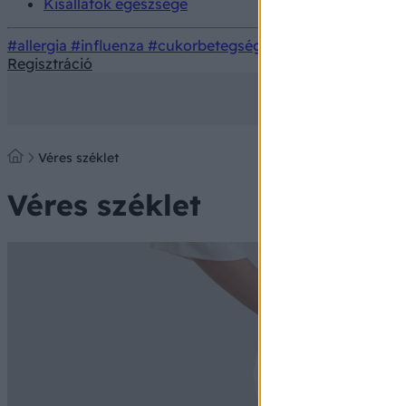
Kisállatok egészsége
#allergia
#influenza
#cukorbetegség
#orvosmeteorológi
Regisztráció
Véres széklet
Véres széklet