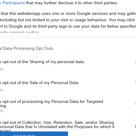
Participants
that may further disclose it to other third parties.
 that this website/app uses one or more Google services and may gath
including but not limited to your visit or usage behaviour. You may click 
 to Google and its third-party tags to use your data for below specifi
ogle consent section.
l Data Processing Opt Outs
o opt-out of the Sharing of my personal data.
In
o opt-out of the Sale of my Personal Data.
In
to opt-out of processing my Personal Data for Targeted
ing.
In
o opt-out of Collection, Use, Retention, Sale, and/or Sharing
ersonal Data that Is Unrelated with the Purposes for which it
lected.