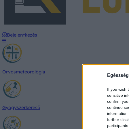
Bejelentkezés
Orvosmeteorológia
Egészség
If you wish 
sensitive in
confirm you
Gyógyszerkereső
continue se
information 
further disc
participants