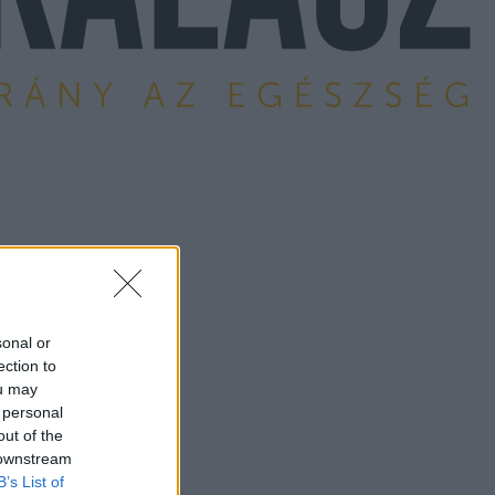
sonal or
ection to
ou may
 personal
out of the
 downstream
B’s List of