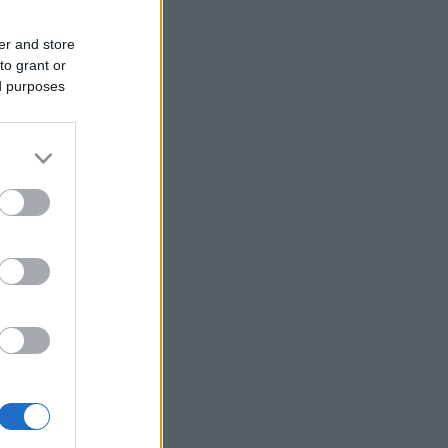
er and store
to grant or
ed purposes