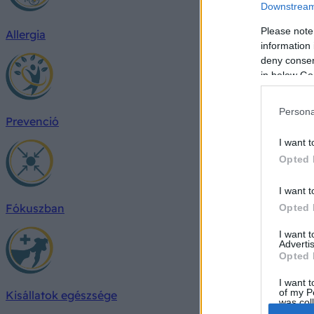
Downstream 
Please note
Allergia
information 
deny consent
in below Go
Persona
Prevenció
I want t
Opted 
I want t
Fókuszban
Opted 
I want 
Advertis
Opted 
I want t
of my P
Kisállatok egészsége
was col