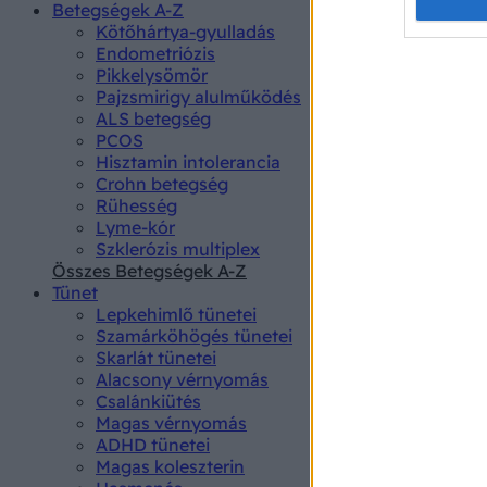
Opted 
Betegségek A-Z
Kötőhártya-gyulladás
Endometriózis
Google 
Pikkelysömör
Pajzsmirigy alulműködés
I want t
ALS betegség
web or d
PCOS
Hisztamin intolerancia
I want t
Crohn betegség
purpose
Rühesség
Lyme-kór
I want 
Szklerózis multiplex
Összes Betegségek A-Z
I want t
Tünet
web or d
Lepkehimlő tünetei
Szamárköhögés tünetei
I want t
Skarlát tünetei
or app.
Alacsony vérnyomás
Csalánkiütés
I want t
Magas vérnyomás
ADHD tünetei
Magas koleszterin
I want t