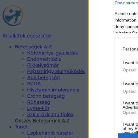
Downstream 
Please note
information 
deny consent
in below Go
Kisállatok egészsége
Betegségek A-Z
Persona
Kötőhártya-gyulladás
Endometriózis
I want t
Pikkelysömör
Opted 
Pajzsmirigy alulműködés
ALS betegség
PCOS
I want t
Hisztamin intolerancia
Opted 
Crohn betegség
Rühesség
I want 
Advertis
Lyme-kór
Opted 
Szklerózis multiplex
Összes Betegségek A-Z
I want t
Tünet
of my P
Lepkehimlő tünetei
was col