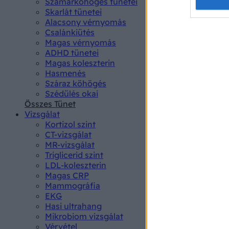
Opted 
Szamárköhögés tünetei
Skarlát tünetei
Alacsony vérnyomás
Google 
Csalánkiütés
Magas vérnyomás
I want t
ADHD tünetei
web or d
Magas koleszterin
Hasmenés
I want t
Száraz köhögés
purpose
Szédülés okai
Összes Tünet
I want 
Vizsgálat
Kortizol szint
I want t
CT-vizsgálat
web or d
MR-vizsgálat
Triglicerid szint
LDL-koleszterin
I want t
Magas CRP
or app.
Mammográfia
EKG
I want t
Hasi ultrahang
Mikrobiom vizsgálat
I want t
Vérvétel