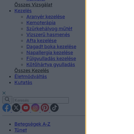
authenti
Összes Vizsgálat
Kezelés
Aranyér kezelése
Kemoterápia
Szürkehályog műtét
Vízszerű hasmenés
Afta kezelése
Dagadt boka kezelése
Napallergia kezelése
Fülgyulladás kezelése
Kötőhártya gyulladás
Összes Kezelés
Életmódváltás
Kutatás
Betegségek A-Z
Tünet