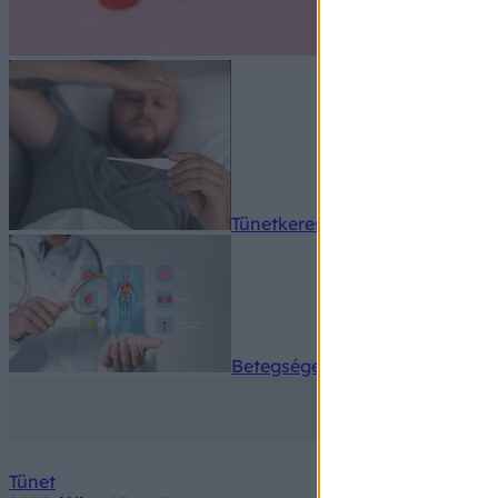
Tünetkereső
Betegségek A-Z
Tünet