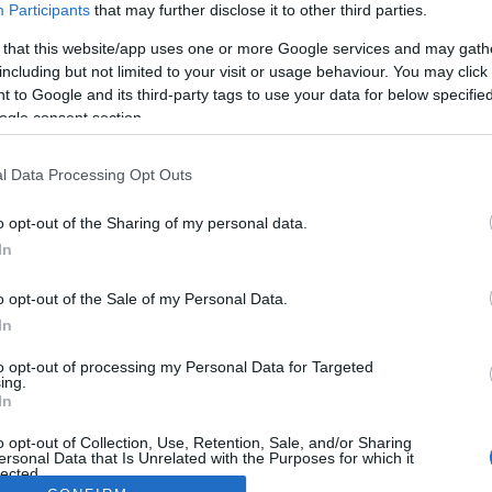
Participants
that may further disclose it to other third parties.
 that this website/app uses one or more Google services and may gath
including but not limited to your visit or usage behaviour. You may click 
 to Google and its third-party tags to use your data for below specifi
ogle consent section.
l Data Processing Opt Outs
o opt-out of the Sharing of my personal data.
In
o opt-out of the Sale of my Personal Data.
In
to opt-out of processing my Personal Data for Targeted
ing.
In
o opt-out of Collection, Use, Retention, Sale, and/or Sharing
ersonal Data that Is Unrelated with the Purposes for which it
lected.