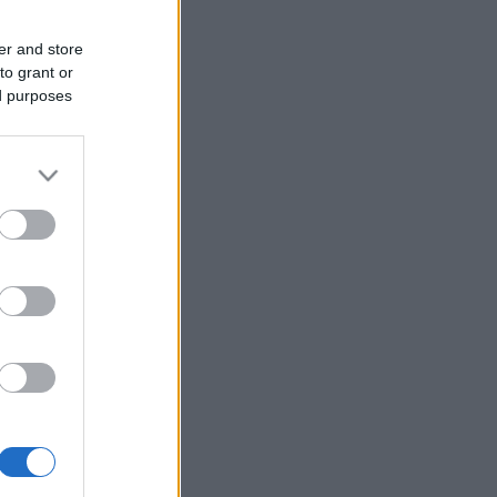
er and store
to grant or
ed purposes