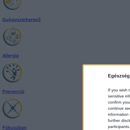
Gyógyszerkereső
Allergia
Egészség
If you wish 
Prevenció
sensitive in
confirm you
continue se
information 
further disc
participants
Fókuszban