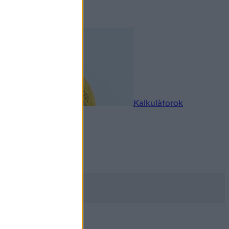
rkereső
Kalkulátorok