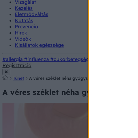
Vizsgálat
Kezelés
Életmódváltás
Kutatás
Prevenció
Hírek
Videók
Kisállatok egészsége
#allergia
#influenza
#cukorbetegség
#orvosmeteorológi
Regisztráció
Tünet
A véres széklet néha gyógyszerek miatt alakul ki – So
A véres széklet néha gyógyszerek mia