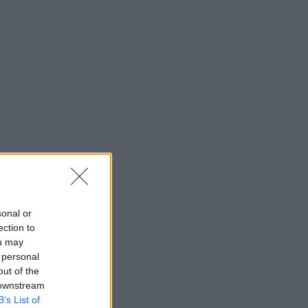
sonal or
ection to
ou may
 personal
out of the
 downstream
B’s List of