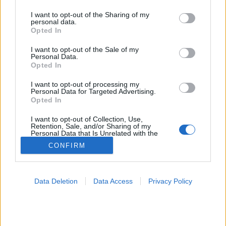
services and may gather and store information including but
not limited to your visit or usage behaviour. You may click to
I want to opt-out of the Sharing of my
Vérszegénység
personal data.
grant or deny consent to Google and its third-party tags to
Opted In
use your data for below specified purposes in below Google
consent section.
I want to opt-out of the Sale of my
Personal Data.
Opted In
I want to opt-out of processing my
Personal Data for Targeted Advertising.
Opted In
I want to opt-out of Collection, Use,
Retention, Sale, and/or Sharing of my
Personal Data that Is Unrelated with the
Purposes for which it was collected.
CONFIRM
Opted Out
Google consents
Data Deletion
Data Access
Privacy Policy
I want to allow Google to enable storage
related to advertising like cookies on web or
device identifiers in apps.