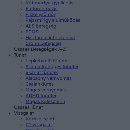
Kötőhártya-gyulladás
Endometriózis
Pikkelysömör
Pajzsmirigy alulműködés
ALS betegség
PCOS
Hisztamin intolerancia
Crohn betegség
Összes Betegségek A-Z
Tünet
Lepkehimlő tünetei
Szamárköhögés tünetei
Skarlát tünetei
Alacsony vérnyomás
Csalánkiütés
Magas vérnyomás
ADHD tünetei
Magas koleszterin
Összes Tünet
Vizsgálat
Kortizol szint
CT-vizsgálat