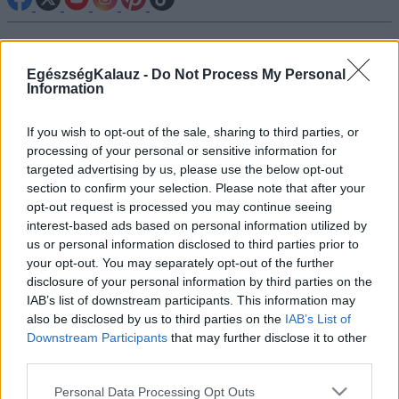
Betegségek A-Z
Tünet
EgészségKalauz -
Do Not Process My Personal
Vizsgálat
Information
Kezelés
Életmódváltás
If you wish to opt-out of the sale, sharing to third parties, or
Kutatás
processing of your personal or sensitive information for
Prevenció
Hírek
targeted advertising by us, please use the below opt-out
Videók
section to confirm your selection. Please note that after your
Kisállatok egészsége
opt-out request is processed you may continue seeing
interest-based ads based on personal information utilized by
us or personal information disclosed to third parties prior to
#allergia
#influenza
#cukorbetegség
your opt-out. You may separately opt-out of the further
#orvosmeteorológia
#vérnyomás
#stroke
#rákbetegség
#pajzsmirigy
#reflux
#ekcéma
#herpesz
disclosure of your personal information by third parties on the
Regisztráció
IAB’s list of downstream participants. This information may
also be disclosed by us to third parties on the
IAB’s List of
Downstream Participants
that may further disclose it to other
third parties.
Please note that this website/app uses one or more Google
Personal Data Processing Opt Outs
Vérszegénység