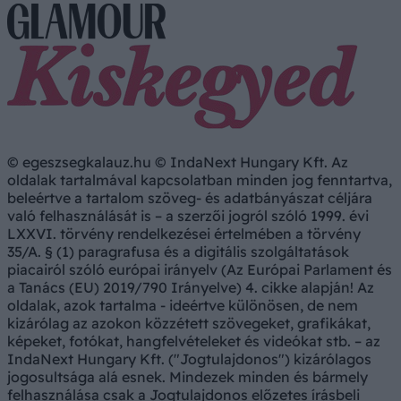
© egeszsegkalauz.hu © IndaNext Hungary Kft. Az
oldalak tartalmával kapcsolatban minden jog fenntartva,
beleértve a tartalom szöveg- és adatbányászat céljára
való felhasználását is – a szerzői jogról szóló 1999. évi
LXXVI. törvény rendelkezései értelmében a törvény
35/A. § (1) paragrafusa és a digitális szolgáltatások
piacairól szóló európai irányelv (Az Európai Parlament és
a Tanács (EU) 2019/790 Irányelve) 4. cikke alapján! Az
oldalak, azok tartalma - ideértve különösen, de nem
kizárólag az azokon közzétett szövegeket, grafikákat,
képeket, fotókat, hangfelvételeket és videókat stb. – az
IndaNext Hungary Kft. ("Jogtulajdonos") kizárólagos
jogosultsága alá esnek. Mindezek minden és bármely
felhasználása csak a Jogtulajdonos előzetes írásbeli