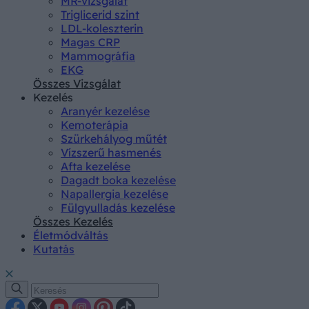
MR-vizsgálat
Triglicerid szint
LDL-koleszterin
Magas CRP
Mammográfia
EKG
Összes Vizsgálat
Kezelés
Aranyér kezelése
Kemoterápia
Szürkehályog műtét
Vízszerű hasmenés
Afta kezelése
Dagadt boka kezelése
Napallergia kezelése
Fülgyulladás kezelése
Összes Kezelés
Életmódváltás
Kutatás