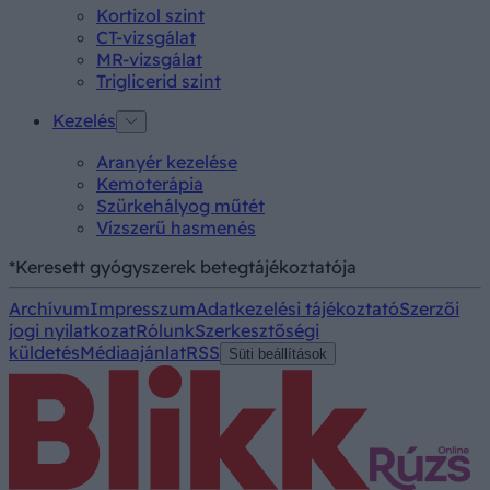
Kortizol szint
CT-vizsgálat
MR-vizsgálat
Triglicerid szint
Kezelés
Aranyér kezelése
Kemoterápia
Szürkehályog műtét
Vízszerű hasmenés
*Keresett gyógyszerek betegtájékoztatója
Archívum
Impresszum
Adatkezelési tájékoztató
Szerzői
jogi nyilatkozat
Rólunk
Szerkesztőségi
küldetés
Médiaajánlat
RSS
Süti beállítások