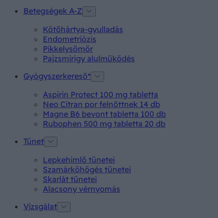
Betegségek A-Z
Kötőhártya-gyulladás
Endometriózis
Pikkelysömör
Pajzsmirigy alulműködés
Gyógyszerkereső*
Aspirin Protect 100 mg tabletta
Neo Citran por felnőttnek 14 db
Magne B6 bevont tabletta 100 db
Rubophen 500 mg tabletta 20 db
Tünet
Lepkehimlő tünetei
Szamárköhögés tünetei
Skarlát tünetei
Alacsony vérnyomás
Vizsgálat