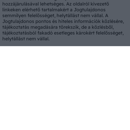
hozzájárulásával lehetséges. Az oldalról kivezető
linkeken elérhető tartalmakért a Jogtulajdonos
semmilyen felelősséget, helytállást nem vállal. A
Jogtulajdonos pontos és hiteles információk közlésére,
tájékoztatás megadására törekszik, de a közlésből,
tájékoztatásból fakadó esetleges károkért felelősséget,
helytállást nem vállal.