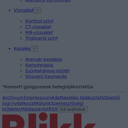
Vizsgálat
Kortizol szint
CT-vizsgálat
MR-vizsgálat
Triglicerid szint
Kezelés
Aranyér kezelése
Kemoterápia
Szürkehályog műtét
Vízszerű hasmenés
*Keresett gyógyszerek betegtájékoztatója
Archívum
Impresszum
Adatkezelési tájékoztató
Szerzői
jogi nyilatkozat
Rólunk
Szerkesztőségi
küldetés
Médiaajánlat
RSS
Süti beállítások