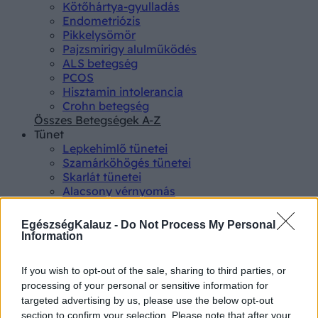
Kötőhártya-gyulladás
Endometriózis
Pikkelysömör
Pajzsmirigy alulműködés
ALS betegség
PCOS
Hisztamin intolerancia
Crohn betegség
Összes Betegségek A-Z
Tünet
Lepkehimlő tünetei
Szamárköhögés tünetei
Skarlát tünetei
Alacsony vérnyomás
Csalánkiütés
Magas vérnyomás
EgészségKalauz -
Do Not Process My Personal
ADHD tünetei
Information
Magas koleszterin
Összes Tünet
If you wish to opt-out of the sale, sharing to third parties, or
Vizsgálat
processing of your personal or sensitive information for
Kortizol szint
targeted advertising by us, please use the below opt-out
CT-vizsgálat
section to confirm your selection. Please note that after your