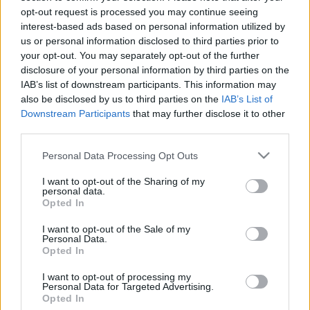
MR-vizsgálat
opt-out request is processed you may continue seeing
Triglicerid szint
interest-based ads based on personal information utilized by
LDL-koleszterin
Magas CRP
us or personal information disclosed to third parties prior to
Mammográfia
your opt-out. You may separately opt-out of the further
EKG
disclosure of your personal information by third parties on the
Összes Vizsgálat
IAB’s list of downstream participants. This information may
Kezelés
also be disclosed by us to third parties on the
IAB’s List of
Aranyér kezelése
Downstream Participants
that may further disclose it to other
Kemoterápia
third parties.
Szürkehályog műtét
Vízszerű hasmenés
Please note that this website/app uses one or more Google
Personal Data Processing Opt Outs
Afta kezelése
services and may gather and store information including but
Dagadt boka kezelése
not limited to your visit or usage behaviour. You may click to
I want to opt-out of the Sharing of my
personal data.
Napallergia kezelése
grant or deny consent to Google and its third-party tags to
Opted In
Fülgyulladás kezelése
use your data for below specified purposes in below Google
Összes Kezelés
consent section.
I want to opt-out of the Sale of my
Életmódváltás
Personal Data.
Kutatás
Opted In
I want to opt-out of processing my
Personal Data for Targeted Advertising.
Opted In