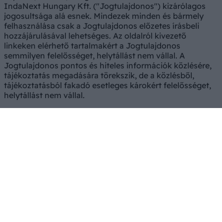
IndaNext Hungary Kft. ("Jogtulajdonos") kizárólagos
jogosultsága alá esnek. Mindezek minden és bármely
felhasználása csak a Jogtulajdonos előzetes írásbeli
hozzájárulásával lehetséges. Az oldalról kivezető
linkeken elérhető tartalmakért a Jogtulajdonos
semmilyen felelősséget, helytállást nem vállal. A
Jogtulajdonos pontos és hiteles információk közlésére,
tájékoztatás megadására törekszik, de a közlésből,
tájékoztatásból fakadó esetleges károkért felelősséget,
helytállást nem vállal.