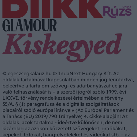
© egeszsegkalauz.hu © IndaNext Hungary Kft. Az
oldalak tartalmával kapcsolatban minden jog fenntartva,
beleértve a tartalom szöveg- és adatbányászat céljára
való felhasználását is – a szerzői jogról szóló 1999. évi
LXXVI. törvény rendelkezései értelmében a törvény
35/A. § (1) paragrafusa és a digitális szolgáltatások
piacairól szóló európai irányelv (Az Európai Parlament és
a Tanács (EU) 2019/790 Irányelve) 4. cikke alapján! Az
oldalak, azok tartalma - ideértve különösen, de nem
kizárólag az azokon közzétett szövegeket, grafikákat,
képeket, fotókat, hangfelvételeket és videókat stb. – az