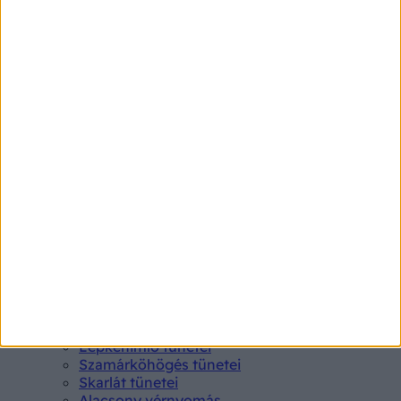
Betegségek A-Z
Kötőhártya-gyulladás
Endometriózis
Pikkelysömör
Pajzsmirigy alulműködés
Gyógyszerkereső*
Aspirin Protect 100 mg tabletta
Neo Citran por felnőttnek 14 db
Magne B6 bevont tabletta 100 db
Rubophen 500 mg tabletta 20 db
Tünet
Lepkehimlő tünetei
Szamárköhögés tünetei
Skarlát tünetei
Alacsony vérnyomás