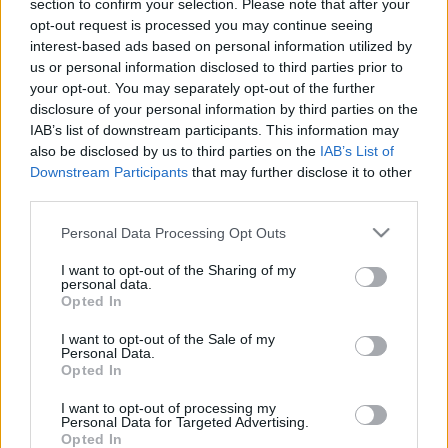
MR-vizsgálat
section to confirm your selection. Please note that after your
Triglicerid szint
opt-out request is processed you may continue seeing
LDL-koleszterin
interest-based ads based on personal information utilized by
Magas CRP
us or personal information disclosed to third parties prior to
Mammográfia
your opt-out. You may separately opt-out of the further
EKG
disclosure of your personal information by third parties on the
Összes Vizsgálat
IAB’s list of downstream participants. This information may
Kezelés
also be disclosed by us to third parties on the
IAB’s List of
Aranyér kezelése
Downstream Participants
that may further disclose it to other
Kemoterápia
third parties.
Szürkehályog műtét
Vízszerű hasmenés
Please note that this website/app uses one or more Google
Personal Data Processing Opt Outs
Afta kezelése
services and may gather and store information including but
Dagadt boka kezelése
not limited to your visit or usage behaviour. You may click to
I want to opt-out of the Sharing of my
Napallergia kezelése
personal data.
grant or deny consent to Google and its third-party tags to
Fülgyulladás kezelése
Opted In
use your data for below specified purposes in below Google
Összes Kezelés
consent section.
Életmódváltás
I want to opt-out of the Sale of my
Personal Data.
Kutatás
Opted In
I want to opt-out of processing my
Personal Data for Targeted Advertising.
Opted In