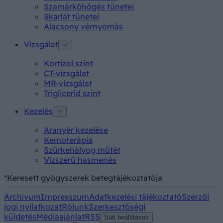
Szamárköhögés tünetei
Skarlát tünetei
Alacsony vérnyomás
Vizsgálat
Kortizol szint
CT-vizsgálat
MR-vizsgálat
Triglicerid szint
Kezelés
Aranyér kezelése
Kemoterápia
Szürkehályog műtét
Vízszerű hasmenés
*Keresett gyógyszerek betegtájékoztatója
Archívum
Impresszum
Adatkezelési tájékoztató
Szerzői
jogi nyilatkozat
Rólunk
Szerkesztőségi
küldetés
Médiaajánlat
RSS
Süti beállítások