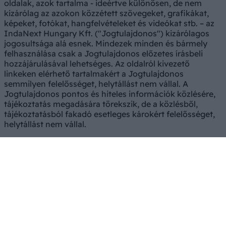
oldalak, azok tartalma - ideértve különösen, de nem
kizárólag az azokon közzétett szövegeket, grafikákat,
képeket, fotókat, hangfelvételeket és videókat stb. – az
IndaNext Hungary Kft. ("Jogtulajdonos") kizárólagos
jogosultsága alá esnek. Mindezek minden és bármely
felhasználása csak a Jogtulajdonos előzetes írásbeli
hozzájárulásával lehetséges. Az oldalról kivezető
linkeken elérhető tartalmakért a Jogtulajdonos
semmilyen felelősséget, helytállást nem vállal. A
Jogtulajdonos pontos és hiteles információk közlésére,
tájékoztatás megadására törekszik, de a közlésből,
tájékoztatásból fakadó esetleges károkért felelősséget,
helytállást nem vállal.