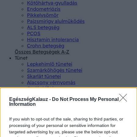
Kötőhártya-gyulladás
Endometriózis
Pikkelysömör
Pajzsmirigy alulműködés
ALS betegség
PCOS
Hisztamin intolerancia
Crohn betegség
Összes Betegségek A-Z
Tünet
Lepkehimlő tünetei
Szamárköhögés tünetei
Skarlát tünetei
Alacsony vérnyomás
Csalánkiütés
Magas vérnyomás
EgészségKalauz -
Do Not Process My Personal
ADHD tünetei
Information
Magas koleszterin
Összes Tünet
Vizsgálat
If you wish to opt-out of the sale, sharing to third parties, or
Kortizol szint
processing of your personal or sensitive information for
CT-vizsgálat
targeted advertising by us, please use the below opt-out