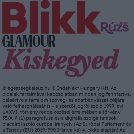
© egeszsegkalauz.hu © IndaNext Hungary Kft. Az
oldalak tartalmával kapcsolatban minden jog fenntartva,
beleértve a tartalom szöveg- és adatbányászat céljára
való felhasználását is – a szerzői jogról szóló 1999. évi
LXXVI. törvény rendelkezései értelmében a törvény
35/A. § (1) paragrafusa és a digitális szolgáltatások
piacairól szóló európai irányelv (Az Európai Parlament és
a Tanács (EU) 2019/790 Irányelve) 4. cikke alapján! Az