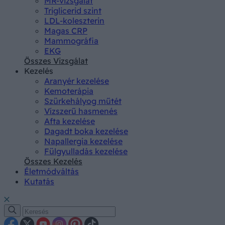
MR-vizsgálat
Triglicerid szint
LDL-koleszterin
Magas CRP
Mammográfia
EKG
Összes Vizsgálat
Kezelés
Aranyér kezelése
Kemoterápia
Szürkehályog műtét
Vízszerű hasmenés
Afta kezelése
Dagadt boka kezelése
Napallergia kezelése
Fülgyulladás kezelése
Összes Kezelés
Életmódváltás
Kutatás