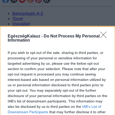
Betegségek A-Z
Tünet
Vizsgálat
Kezelés
Életmódváltás
EgészségKalauz -
Do Not Process My Personal
Kutatás
Information
Prevenció
Hírek
If you wish to opt-out of the sale, sharing to third parties, or
Videók
processing of your personal or sensitive information for
Kisállatok egészsége
targeted advertising by us, please use the below opt-out
section to confirm your selection. Please note that after your
#allergia
#influenza
#cukorbetegség
opt-out request is processed you may continue seeing
#orvosmeteorológia
#vérnyomás
#stroke
#rákbetegség
interest-based ads based on personal information utilized by
#pajzsmirigy
#reflux
#ekcéma
#herpesz
us or personal information disclosed to third parties prior to
Regisztráció
your opt-out. You may separately opt-out of the further
disclosure of your personal information by third parties on the
IAB’s list of downstream participants. This information may
also be disclosed by us to third parties on the
IAB’s List of
Downstream Participants
that may further disclose it to other
Veserák