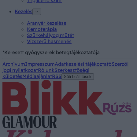
Triglicerid szint
Kezelés
Aranyér kezelése
Kemoterápia
Szürkehályog műtét
Vízszerű hasmenés
*Keresett gyógyszerek betegtájékoztatója
Archívum
Impresszum
Adatkezelési tájékoztató
Szerzői
jogi nyilatkozat
Rólunk
Szerkesztőségi
küldetés
Médiaajánlat
RSS
Süti beállítások