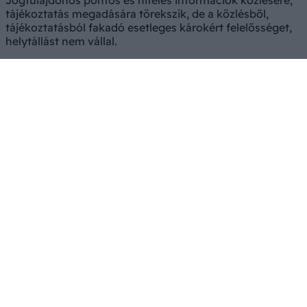
tájékoztatás megadására törekszik, de a közlésből,
tájékoztatásból fakadó esetleges károkért felelősséget,
helytállást nem vállal.