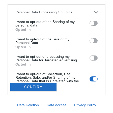
third parties.
Veserák
Please note that this website/app uses one or more Google
Personal Data Processing Opt Outs
services and may gather and store information including but
not limited to your visit or usage behaviour. You may click to
I want to opt-out of the Sharing of my
personal data.
grant or deny consent to Google and its third-party tags to
Opted In
use your data for below specified purposes in below Google
consent section.
I want to opt-out of the Sale of my
Personal Data.
Opted In
I want to opt-out of processing my
Personal Data for Targeted Advertising.
Opted In
I want to opt-out of Collection, Use,
Retention, Sale, and/or Sharing of my
Personal Data that Is Unrelated with the
Purposes for which it was collected.
CONFIRM
Opted Out
Google consents
Data Deletion
Data Access
Privacy Policy
I want to allow Google to enable storage