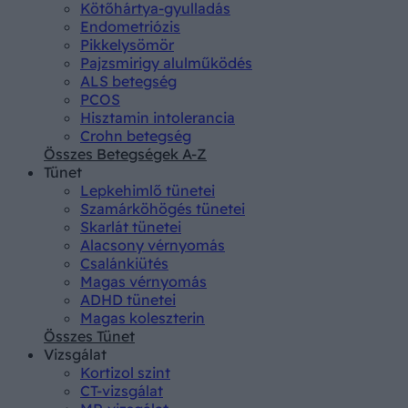
Kötőhártya-gyulladás
Endometriózis
Pikkelysömör
Pajzsmirigy alulműködés
ALS betegség
PCOS
Hisztamin intolerancia
Crohn betegség
Összes Betegségek A-Z
Tünet
Lepkehimlő tünetei
Szamárköhögés tünetei
Skarlát tünetei
Alacsony vérnyomás
Csalánkiütés
Magas vérnyomás
ADHD tünetei
Magas koleszterin
Összes Tünet
Vizsgálat
Kortizol szint
CT-vizsgálat