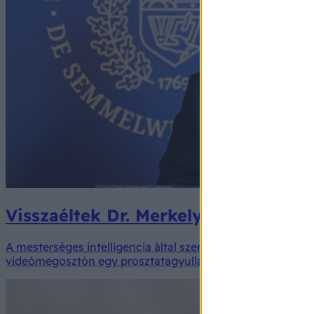
Visszaéltek Dr. Merkely Béla fotójáv
A mesterséges intelligencia által szerkesztett hamis hird
videómegosztón egy prosztatagyulladás elleni, és értisztí