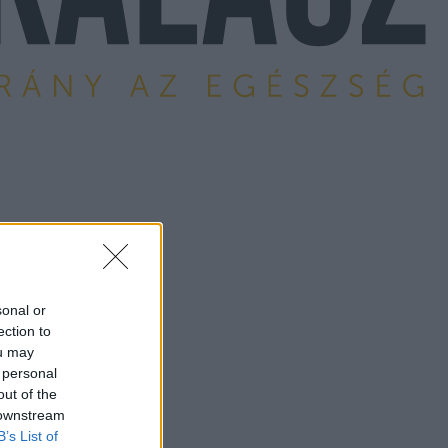
sonal or
ection to
ou may
 personal
out of the
 downstream
B’s List of