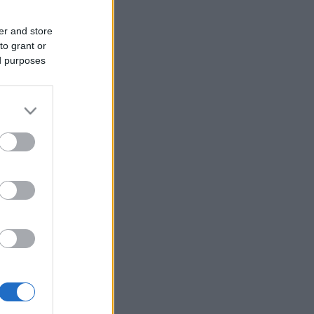
er and store
to grant or
ed purposes