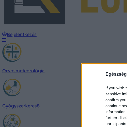
Bejelentkezés
Orvosmeteorológia
Egészség
If you wish 
sensitive in
confirm you
Gyógyszerkereső
continue se
information 
further disc
participants