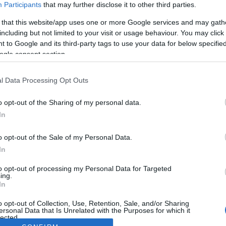
Participants
that may further disclose it to other third parties.
 that this website/app uses one or more Google services and may gath
including but not limited to your visit or usage behaviour. You may click 
 to Google and its third-party tags to use your data for below specifi
ogle consent section.
l Data Processing Opt Outs
o opt-out of the Sharing of my personal data.
In
o opt-out of the Sale of my Personal Data.
In
to opt-out of processing my Personal Data for Targeted
ing.
In
o opt-out of Collection, Use, Retention, Sale, and/or Sharing
ersonal Data that Is Unrelated with the Purposes for which it
lected.