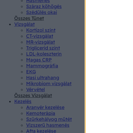
Hasmenés
authenti
Száraz köhögés
Szédülés okai
Összes Tünet
Vizsgálat
Kortizol szint
CT-vizsgálat
MR-vizsgálat
Triglicerid szint
LDL-koleszterin
Magas CRP
Mammográfia
EKG
Hasi ultrahang
Mikrobiom vizsgálat
Vérvétel
Összes Vizsgálat
Kezelés
Aranyér kezelése
Kemoterápia
Szürkehályog műtét
Vízszerű hasmenés
Afta kezelése