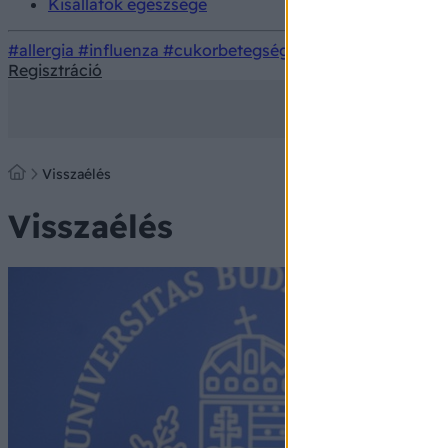
Kisállatok egészsége
#allergia
#influenza
#cukorbetegség
#orvosmeteorológi
Regisztráció
Visszaélés
Visszaélés