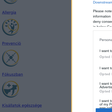
Downstream 
Please note
Allergia
information 
deny consent
in below Go
Persona
Prevenció
I want t
Opted 
I want t
Fókuszban
Opted 
I want 
Advertis
Opted 
I want t
of my P
Kisállatok egészsége
was col