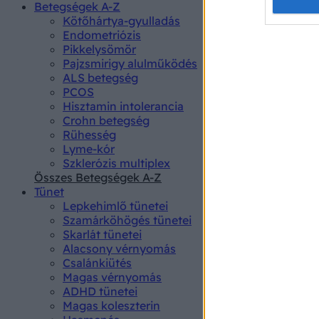
Opted 
Betegségek A-Z
Kötőhártya-gyulladás
Endometriózis
Google 
Pikkelysömör
Pajzsmirigy alulműködés
I want t
ALS betegség
web or d
PCOS
Hisztamin intolerancia
I want t
Crohn betegség
purpose
Rühesség
Lyme-kór
I want 
Szklerózis multiplex
Összes Betegségek A-Z
I want t
Tünet
web or d
Lepkehimlő tünetei
Szamárköhögés tünetei
I want t
Skarlát tünetei
or app.
Alacsony vérnyomás
Csalánkiütés
I want t
Magas vérnyomás
ADHD tünetei
Magas koleszterin
I want t