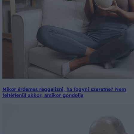
Mikor érdemes reggelizni, ha fogyni szeretne? Nem
feltétlenül akkor, amikor gondolja