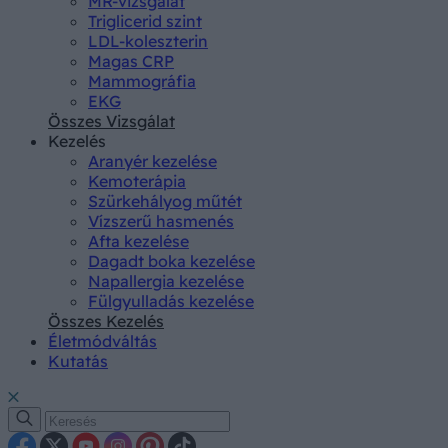
MR-vizsgálat
Triglicerid szint
LDL-koleszterin
Magas CRP
Mammográfia
EKG
Összes Vizsgálat
Kezelés
Aranyér kezelése
Kemoterápia
Szürkehályog műtét
Vízszerű hasmenés
Afta kezelése
Dagadt boka kezelése
Napallergia kezelése
Fülgyulladás kezelése
Összes Kezelés
Életmódváltás
Kutatás