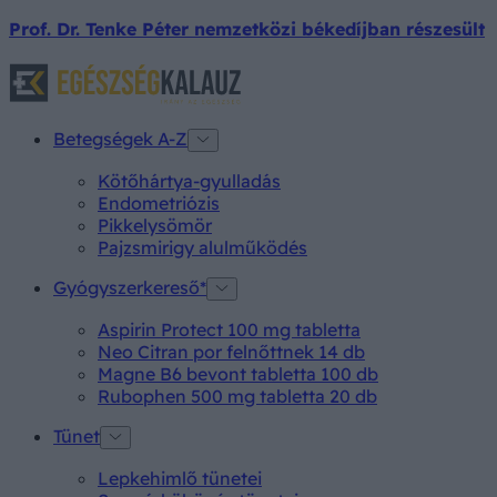
Prof. Dr. Tenke Péter nemzetközi békedíjban részesült
Betegségek A-Z
Kötőhártya-gyulladás
Endometriózis
Pikkelysömör
Pajzsmirigy alulműködés
Gyógyszerkereső*
Aspirin Protect 100 mg tabletta
Neo Citran por felnőttnek 14 db
Magne B6 bevont tabletta 100 db
Rubophen 500 mg tabletta 20 db
Tünet
Lepkehimlő tünetei