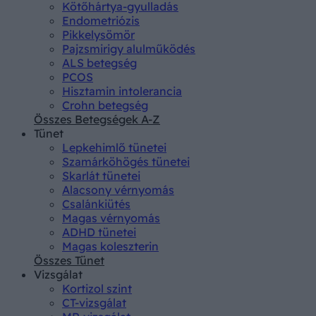
Kötőhártya-gyulladás
Endometriózis
Pikkelysömör
Pajzsmirigy alulműködés
ALS betegség
PCOS
Hisztamin intolerancia
Crohn betegség
Összes Betegségek A-Z
Tünet
Lepkehimlő tünetei
Szamárköhögés tünetei
Skarlát tünetei
Alacsony vérnyomás
Csalánkiütés
Magas vérnyomás
ADHD tünetei
Magas koleszterin
Összes Tünet
Vizsgálat
Kortizol szint
CT-vizsgálat