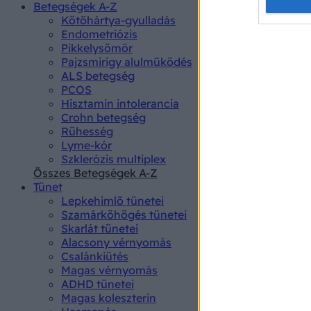
Opted 
Betegségek A-Z
Kötőhártya-gyulladás
Endometriózis
Google 
Pikkelysömör
Pajzsmirigy alulműködés
I want t
ALS betegség
web or d
PCOS
Hisztamin intolerancia
I want t
Crohn betegség
purpose
Rühesség
Lyme-kór
I want 
Szklerózis multiplex
Összes Betegségek A-Z
I want t
Tünet
web or d
Lepkehimlő tünetei
Szamárköhögés tünetei
I want t
Skarlát tünetei
or app.
Alacsony vérnyomás
Csalánkiütés
I want t
Magas vérnyomás
ADHD tünetei
Magas koleszterin
I want t