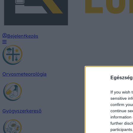
Bejelentkezés
Orvosmeteorológia
Egészség
If you wish 
sensitive in
confirm you
Gyógyszerkereső
continue se
information 
further disc
participants