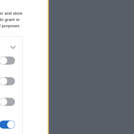
er and store
to grant or
ed purposes