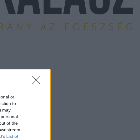
sonal or
ection to
ou may
 personal
out of the
 downstream
B’s List of