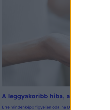
A leggyakoribb hiba, amit sokan el
Erre mindenképp figyeljen oda, ha D-vitamint szed.