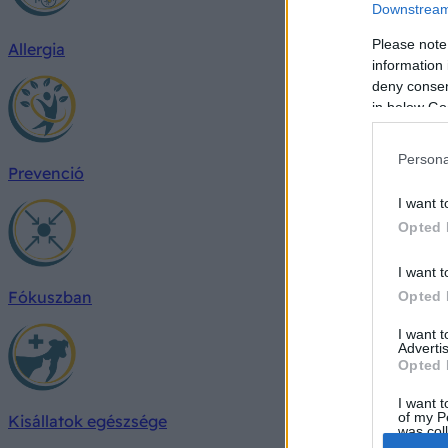
Downstream 
Please note
Allergia
information 
deny consent
in below Go
Persona
Prevenció
I want t
Opted 
I want t
Fókuszban
Opted 
I want 
Advertis
Opted 
I want t
of my P
Kisállatok egészsége
was col