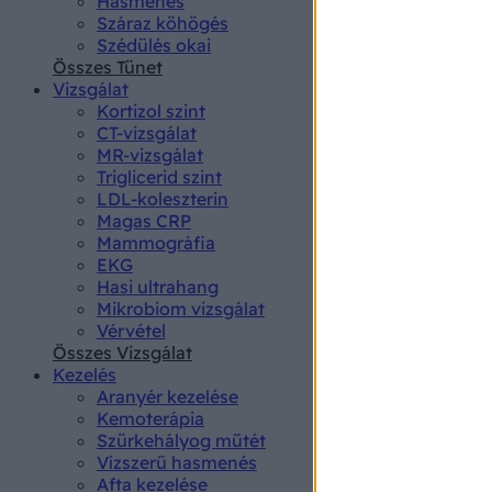
Hasmenés
authenti
Száraz köhögés
Szédülés okai
Összes Tünet
Vizsgálat
Kortizol szint
CT-vizsgálat
MR-vizsgálat
Triglicerid szint
LDL-koleszterin
Magas CRP
Mammográfia
EKG
Hasi ultrahang
Mikrobiom vizsgálat
Vérvétel
Összes Vizsgálat
Kezelés
Aranyér kezelése
Kemoterápia
Szürkehályog műtét
Vízszerű hasmenés
Afta kezelése