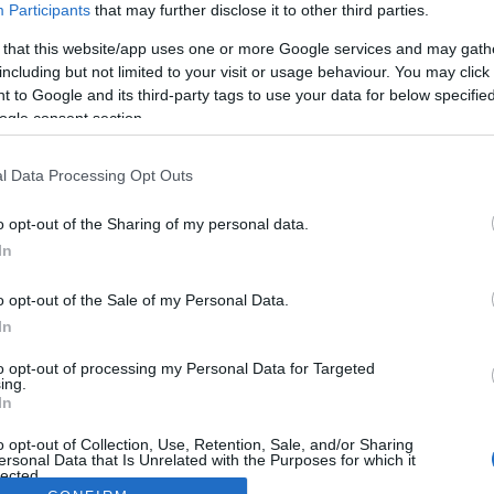
Participants
that may further disclose it to other third parties.
 that this website/app uses one or more Google services and may gath
including but not limited to your visit or usage behaviour. You may click 
 to Google and its third-party tags to use your data for below specifi
ogle consent section.
l Data Processing Opt Outs
o opt-out of the Sharing of my personal data.
In
o opt-out of the Sale of my Personal Data.
In
to opt-out of processing my Personal Data for Targeted
ing.
In
o opt-out of Collection, Use, Retention, Sale, and/or Sharing
ersonal Data that Is Unrelated with the Purposes for which it
lected.