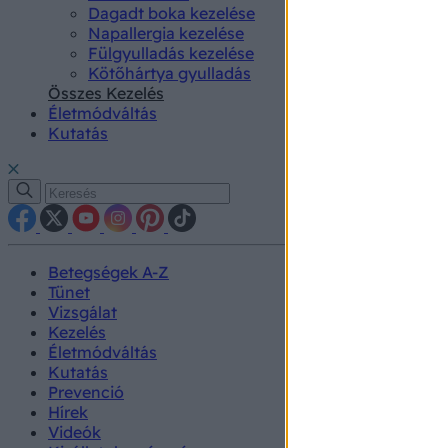
Dagadt boka kezelése
Napallergia kezelése
Fülgyulladás kezelése
Kötőhártya gyulladás
Összes Kezelés
Életmódváltás
Kutatás
Betegségek A-Z
Tünet
Vizsgálat
Kezelés
Életmódváltás
Kutatás
Prevenció
Hírek
Videók