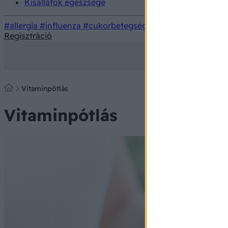
Kisállatok egészsége
#allergia
#influenza
#cukorbetegség
#orvosmeteorológi
Regisztráció
Vitaminpótlás
Vitaminpótlás