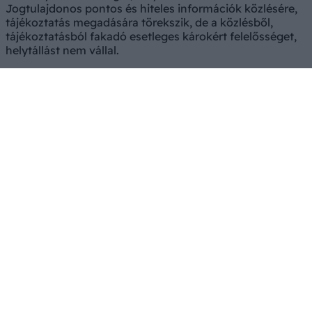
Jogtulajdonos pontos és hiteles információk közlésére,
tájékoztatás megadására törekszik, de a közlésből,
tájékoztatásból fakadó esetleges károkért felelősséget,
helytállást nem vállal.