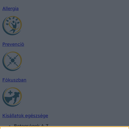
Allergia
Prevenció
Fókuszban
Kisállatok egészsége
Betegségek A-Z