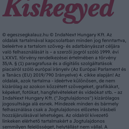
© egeszsegkalauz.hu © IndaNext Hungary Kft. Az
oldalak tartalmával kapcsolatban minden jog fenntartva,
beleértve a tartalom szöveg- és adatbányászat céljára
való felhasználását is – a szerzői jogról szóló 1999. évi
LXXVI. törvény rendelkezései értelmében a törvény
35/A. § (1) paragrafusa és a digitális szolgáltatások
piacairól szóló európai irányelv (Az Európai Parlament és
a Tanács (EU) 2019/790 Irányelve) 4. cikke alapján! Az
oldalak, azok tartalma - ideértve különösen, de nem
kizárólag az azokon közzétett szövegeket, grafikákat,
képeket, fotókat, hangfelvételeket és videókat stb. – az
IndaNext Hungary Kft. ("Jogtulajdonos") kizárólagos
jogosultsága alá esnek. Mindezek minden és bármely
felhasználása csak a Jogtulajdonos előzetes írásbeli
hozzájárulásával lehetséges. Az oldalról kivezető
linkeken elérhető tartalmakért a Jogtulajdonos
semmilyen felelősséget, helytállást nem vállal. A