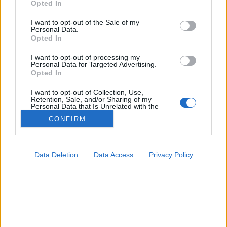
MR-vizsgálat
Opted In
use your data for below specified purposes in below Google
Triglicerid szint
consent section.
LDL-koleszterin
I want to opt-out of the Sale of my
Personal Data.
Magas CRP
Opted In
Mammográfia
EKG
I want to opt-out of processing my
Összes Vizsgálat
Personal Data for Targeted Advertising.
Kezelés
Opted In
Aranyér kezelése
Kemoterápia
I want to opt-out of Collection, Use,
Retention, Sale, and/or Sharing of my
Szürkehályog műtét
Personal Data that Is Unrelated with the
Vízszerű hasmenés
Purposes for which it was collected.
CONFIRM
Afta kezelése
Opted Out
Dagadt boka kezelése
Napallergia kezelése
Google consents
Fülgyulladás kezelése
Data Deletion
Data Access
Privacy Policy
Összes Kezelés
I want to allow Google to enable storage
Életmódváltás
related to advertising like cookies on web or
Kutatás
device identifiers in apps.
I want to allow my user data to be sent to
Google for online advertising purposes.