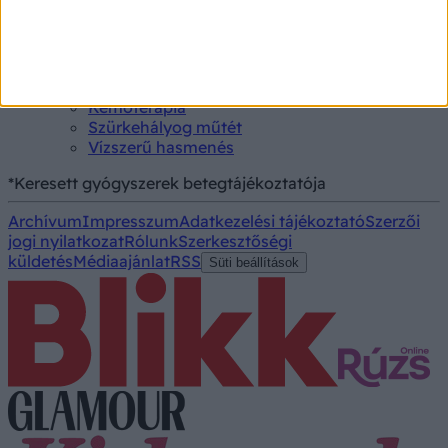
Triglicerid szint
Kezelés
Aranyér kezelése
Kemoterápia
Szürkehályog műtét
Vízszerű hasmenés
*Keresett gyógyszerek betegtájékoztatója
Archívum
Impresszum
Adatkezelési tájékoztató
Szerzői
jogi nyilatkozat
Rólunk
Szerkesztőségi
küldetés
Médiaajánlat
RSS
Süti beállítások