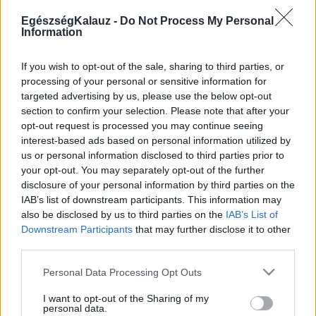
Kötőhártya-gyulladás
Endometriózis
EgészségKalauz -
Do Not Process My Personal
Information
Pikkelysömör
Pajzsmirigy alulműködés
ALS betegség
If you wish to opt-out of the sale, sharing to third parties, or
PCOS
processing of your personal or sensitive information for
Hisztamin intolerancia
targeted advertising by us, please use the below opt-out
Crohn betegség
section to confirm your selection. Please note that after your
Összes Betegségek A-Z
opt-out request is processed you may continue seeing
Tünet
interest-based ads based on personal information utilized by
Lepkehimlő tünetei
us or personal information disclosed to third parties prior to
Szamárköhögés tünetei
your opt-out. You may separately opt-out of the further
Skarlát tünetei
disclosure of your personal information by third parties on the
Alacsony vérnyomás
IAB’s list of downstream participants. This information may
Csalánkiütés
also be disclosed by us to third parties on the
IAB’s List of
Magas vérnyomás
Downstream Participants
that may further disclose it to other
ADHD tünetei
third parties.
Magas koleszterin
Összes Tünet
Please note that this website/app uses one or more Google
Personal Data Processing Opt Outs
Vizsgálat
services and may gather and store information including but
Kortizol szint
not limited to your visit or usage behaviour. You may click to
I want to opt-out of the Sharing of my
CT-vizsgálat
personal data.
grant or deny consent to Google and its third-party tags to