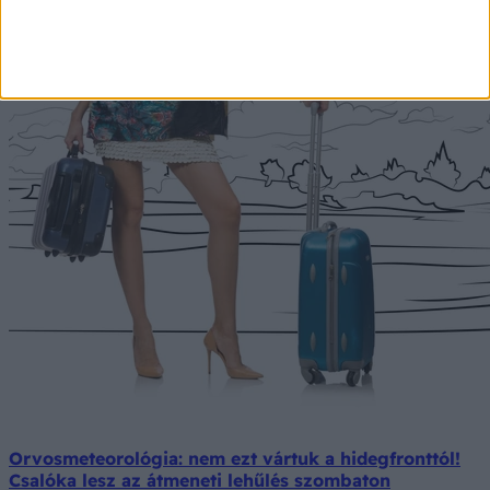
Orvosmeteorológia: nem ezt vártuk a hidegfronttól!
Csalóka lesz az átmeneti lehűlés szombaton