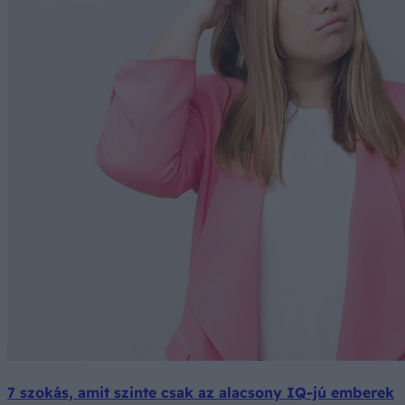
7 szokás, amit szinte csak az alacsony IQ-jú emberek