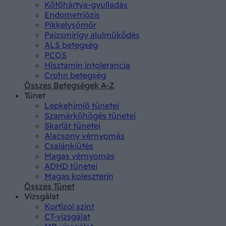
Kötőhártya-gyulladás
Endometriózis
Pikkelysömör
Pajzsmirigy alulműködés
ALS betegség
PCOS
Hisztamin intolerancia
Crohn betegség
Összes Betegségek A-Z
Tünet
Lepkehimlő tünetei
Szamárköhögés tünetei
Skarlát tünetei
Alacsony vérnyomás
Csalánkiütés
Magas vérnyomás
ADHD tünetei
Magas koleszterin
Összes Tünet
Vizsgálat
Kortizol szint
CT-vizsgálat