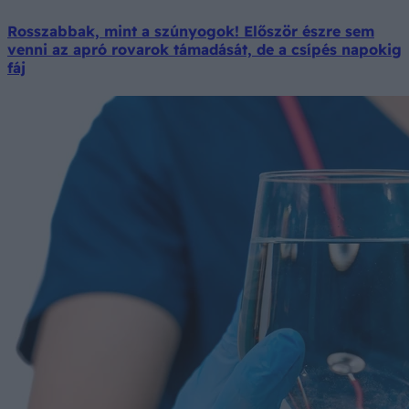
Rosszabbak, mint a szúnyogok! Először észre sem
venni az apró rovarok támadását, de a csípés napokig
fáj