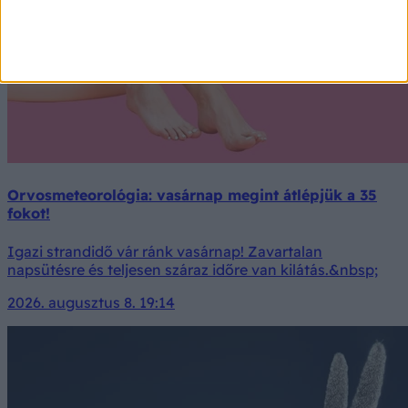
Orvosmeteorológia: vasárnap megint átlépjük a 35
fokot!
Igazi strandidő vár ránk vasárnap! Zavartalan
napsütésre és teljesen száraz időre van kilátás.&nbsp;
2026. augusztus 8. 19:14