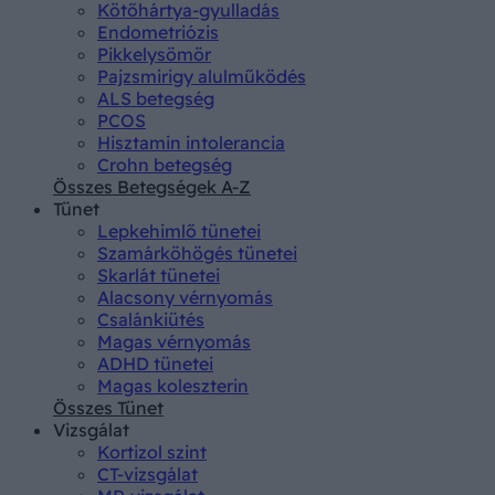
Kötőhártya-gyulladás
Endometriózis
Pikkelysömör
Pajzsmirigy alulműködés
ALS betegség
PCOS
Hisztamin intolerancia
Crohn betegség
Összes Betegségek A-Z
Tünet
Lepkehimlő tünetei
Szamárköhögés tünetei
Skarlát tünetei
Alacsony vérnyomás
Csalánkiütés
Magas vérnyomás
ADHD tünetei
Magas koleszterin
Összes Tünet
Vizsgálat
Kortizol szint
CT-vizsgálat