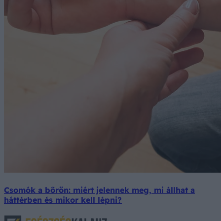
Csomók a bőrön: miért jelennek meg, mi állhat a
háttérben és mikor kell lépni?