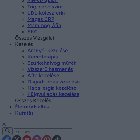
MR-vizsgálat
Triglicerid szint
LDL-koleszterin
Magas CRP
Mammográfia
EKG
Összes Vizsgálat
Kezelés
Aranyér kezelése
Kemoterápia
Szürkehályog műtét
Vízszerű hasmenés
Afta kezelése
Dagadt boka kezelése
Napallergia kezelése
Fülgyulladás kezelése
Összes Kezelés
Életmódváltás
Kutatás