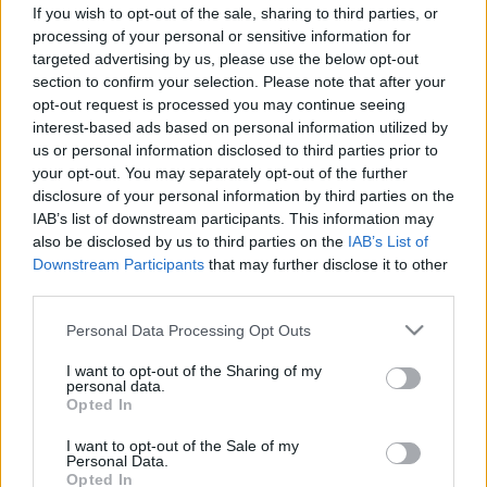
Várandósság: innen tudjuk, ha
If you wish to opt-out of the sale, sharing to third parties, or
kóros a hüvelyi folyás(x)
processing of your personal or sensitive information for
targeted advertising by us, please use the below opt-out
section to confirm your selection. Please note that after your
opt-out request is processed you may continue seeing
interest-based ads based on personal information utilized by
us or personal information disclosed to third parties prior to
your opt-out. You may separately opt-out of the further
disclosure of your personal information by third parties on the
IAB’s list of downstream participants. This information may
also be disclosed by us to third parties on the
IAB’s List of
Downstream Participants
that may further disclose it to other
third parties.
Please note that this website/app uses one or more Google
Personal Data Processing Opt Outs
services and may gather and store information including but
not limited to your visit or usage behaviour. You may click to
I want to opt-out of the Sharing of my
personal data.
grant or deny consent to Google and its third-party tags to
Opted In
use your data for below specified purposes in below Google
consent section.
I want to opt-out of the Sale of my
Personal Data.
Opted In