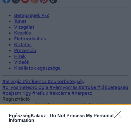
Betegségek A-Z
Tünet
Vizsgálat
Kezelés
Életmódváltás
Kutatás
Prevenció
Hírek
Videók
Kisállatok egészsége
#allergia
#influenza
#cukorbetegség
#orvosmeteorológia
#vérnyomás
#stroke
#rákbetegség
#pajzsmirigy
#reflux
#ekcéma
#herpesz
Regisztráció
Extra
Várandósság: innen tudjuk, ha kóros a
ajánló
hüvelyi folyás(x)
EgészségKalauz -
Do Not Process My Personal
Hirdetés
Information