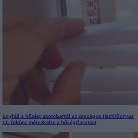
Enyhül a hőség: szombattól az országos tisztifőorvos
II. fokúra mérsékelte a hőségriasztást