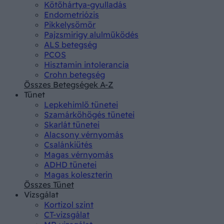
Kötőhártya-gyulladás
Endometriózis
Pikkelysömör
Pajzsmirigy alulműködés
ALS betegség
PCOS
Hisztamin intolerancia
Crohn betegség
Összes Betegségek A-Z
Tünet
Lepkehimlő tünetei
Szamárköhögés tünetei
Skarlát tünetei
Alacsony vérnyomás
Csalánkiütés
Magas vérnyomás
ADHD tünetei
Magas koleszterin
Összes Tünet
Vizsgálat
Kortizol szint
CT-vizsgálat