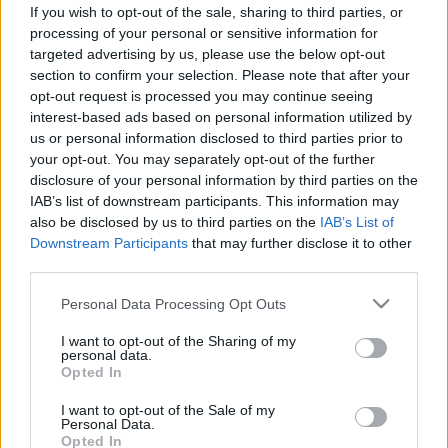
megfizetni júliustól a bajba jutott
If you wish to opt-out of the sale, sharing to third parties, or
babaváró hiteleseknek
processing of your personal or sensitive information for
targeted advertising by us, please use the below opt-out
section to confirm your selection. Please note that after your
opt-out request is processed you may continue seeing
interest-based ads based on personal information utilized by
us or personal information disclosed to third parties prior to
your opt-out. You may separately opt-out of the further
disclosure of your personal information by third parties on the
IAB’s list of downstream participants. This information may
also be disclosed by us to third parties on the
IAB’s List of
Downstream Participants
that may further disclose it to other
third parties.
Please note that this website/app uses one or more Google
Personal Data Processing Opt Outs
services and may gather and store information including but
not limited to your visit or usage behaviour. You may click to
I want to opt-out of the Sharing of my
personal data.
grant or deny consent to Google and its third-party tags to
Opted In
use your data for below specified purposes in below Google
consent section.
I want to opt-out of the Sale of my
Personal Data.
Opted In