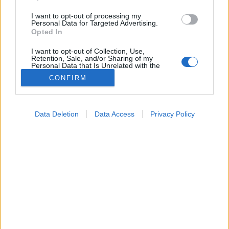
I want to opt-out of processing my
Personal Data for Targeted Advertising.
Opted In
I want to opt-out of Collection, Use,
Retention, Sale, and/or Sharing of my
Personal Data that Is Unrelated with the
Purposes for which it was collected.
CONFIRM
Opted Out
Hírek
Google consents
2026. június 11. 16:30
Data Deletion
Data Access
Privacy Policy
Megosztás
Küldés
Küldés Messengeren
I want to allow Google to enable storage
related to advertising like cookies on web or
device identifiers in apps.
PTA
Gergely Péter
szakértő
szerző
pénzügyi szakértő
I want to allow my user data to be sent to
Google for online advertising purposes.
I want to allow Google to send me
Novemberig kitolják a határidőt.
personalized advertising.
I want to allow Google to enable storage