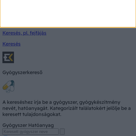
Milyen betegségre utalhatnak a tünetei?
Keresés, pl. fejfájás
Keresés
Gyógyszerkereső
A kereséshez írja be a gyógyszer, gyógykészítmény
nevét, hatóanyagát. Kategorizált találatokért jelölje be a
keresett tulajdonságokat.
Gyógyszer
Hatóanyag