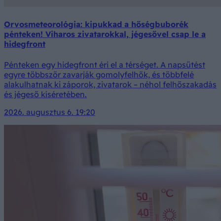
Orvosmeteorológia: kipukkad a hőségbuborék
pénteken! Viharos zivatarokkal, jégesővel csap le a
hidegfront
Pénteken egy hidegfront éri el a térséget. A napsütést
egyre többször zavarják gomolyfelhők, és többfelé
alakulhatnak ki záporok, zivatarok – néhol felhőszakadás
és jégeső kíséretében.
2026. augusztus 6. 19:20