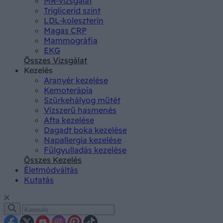
MR-vizsgálat
Triglicerid szint
LDL-koleszterin
Magas CRP
Mammográfia
EKG
Összes Vizsgálat
Kezelés
Aranyér kezelése
Kemoterápia
Szürkehályog műtét
Vízszerű hasmenés
Afta kezelése
Dagadt boka kezelése
Napallergia kezelése
Fülgyulladás kezelése
Összes Kezelés
Életmódváltás
Kutatás