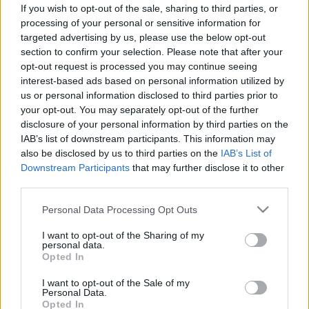
melyik 10 balatoni strandon
If you wish to opt-out of the sale, sharing to third parties, or
processing of your personal or sensitive information for
lesznek ott idén is a vöröskeresztes
targeted advertising by us, please use the below opt-out
elsősegélynyújtók
section to confirm your selection. Please note that after your
opt-out request is processed you may continue seeing
interest-based ads based on personal information utilized by
us or personal information disclosed to third parties prior to
your opt-out. You may separately opt-out of the further
disclosure of your personal information by third parties on the
IAB’s list of downstream participants. This information may
also be disclosed by us to third parties on the
IAB’s List of
Downstream Participants
that may further disclose it to other
third parties.
Please note that this website/app uses one or more Google
Personal Data Processing Opt Outs
services and may gather and store information including but
not limited to your visit or usage behaviour. You may click to
I want to opt-out of the Sharing of my
personal data.
grant or deny consent to Google and its third-party tags to
Opted In
use your data for below specified purposes in below Google
consent section.
I want to opt-out of the Sale of my
Personal Data.
Opted In