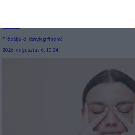
A japánok nyáron minden nap ezt isszák:
koffeinmentes, segíti az emésztést és az ereknek is
jót tesz
Próbálja ki, tényleg finom!
2026. augusztus 6. 10:24