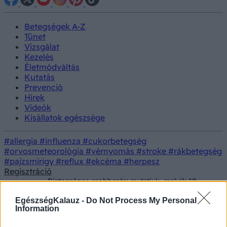
Betegségek A-Z
Tünet
Vizsgálat
Kezelés
Életmódváltás
Kutatás
Prevenció
Hírek
Videók
Kisállatok egészsége
#allergia
#influenza
#cukorbetegség
#orvosmeteorológia
#vérnyomás
#stroke
#rákbetegség
#pajzsmirigy
#reflux
#ekcéma
#herpesz
Regisztráció
Biztonságos csobbanás: mutatjuk, melyik 10
Hírek
balatoni strandon lesznek ott idén is a
vöröskeresztes elsősegélynyújtók
EgészségKalauz -
Do Not Process My Personal
Information
Biztonságos csobbanás: mutatjuk,