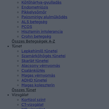
Kötőhártya-gyulladás
Endometriózis
Pikkelysömör
Pajzsmirigy alulműködés
ALS betegség
PCOS
Hisztamin intolerancia
Crohn betegség
Összes Betegségek A-Z
Tünet
Lepkehimlő tünetei
Szamárköhögés tünetei
Skarlát tünetei
Alacsony vérnyomás
Csalánkiütés
Magas vérnyomás
ADHD tünetei
Magas koleszterin
Összes Tünet
Vizsgálat
Kortizol szint
CT-vizsgálat