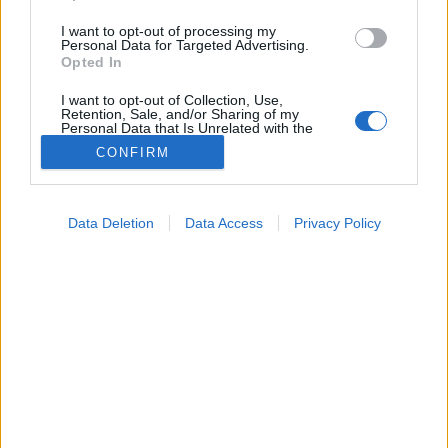
I want to opt-out of processing my
Personal Data for Targeted Advertising.
Opted In
I want to opt-out of Collection, Use,
Retention, Sale, and/or Sharing of my
Personal Data that Is Unrelated with the
Purposes for which it was collected.
CONFIRM
Opted Out
Google consents
Data Deletion
Data Access
Privacy Policy
I want to allow Google to enable storage
Hírek
related to advertising like cookies on web or
2026. június 05. 08:04
device identifiers in apps.
Megosztás
Küldés
Küldés Messengeren
I want to allow my user data to be sent to
Google for online advertising purposes.
PTA
szerző
I want to allow Google to send me
personalized advertising.
Indul a szezon: a Balatoni Elsősegélynyújtó Szolgálat
I want to allow Google to enable storage