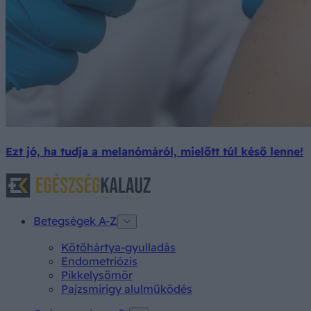
Ezt jó, ha tudja a melanómáról, mielőtt túl késő lenne!
Betegségek A-Z
Kötőhártya-gyulladás
Endometriózis
Pikkelysömör
Pajzsmirigy alulműködés