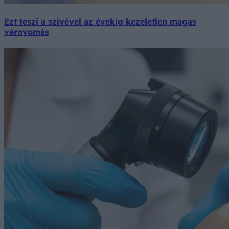
Ezt teszi a szívével az évekig kezeletlen magas
vérnyomás