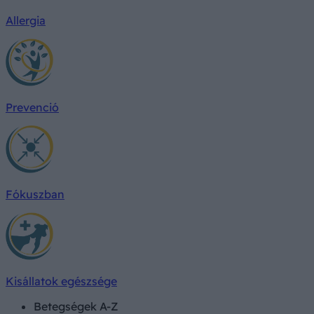
Allergia
Prevenció
Fókuszban
Kisállatok egészsége
Betegségek A-Z