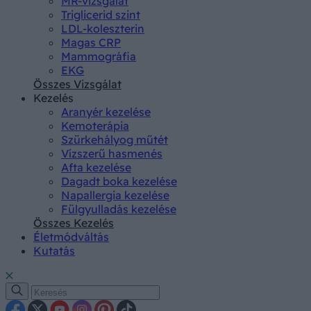
MR-vizsgálat
Triglicerid szint
LDL-koleszterin
Magas CRP
Mammográfia
EKG
Összes Vizsgálat
Kezelés
Aranyér kezelése
Kemoterápia
Szürkehályog műtét
Vízszerű hasmenés
Afta kezelése
Dagadt boka kezelése
Napallergia kezelése
Fülgyulladás kezelése
Összes Kezelés
Életmódváltás
Kutatás