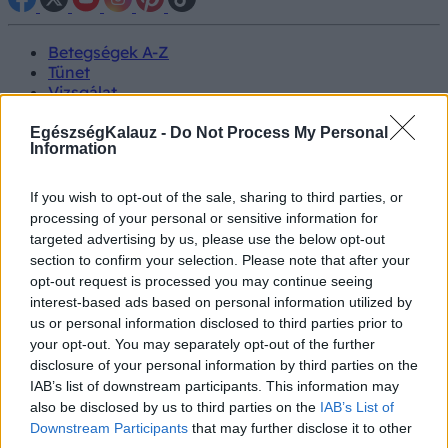
Betegségek A-Z
Tünet
Vizsgálat
Kezelés
Életmódváltás
EgészségKalauz -
Do Not Process My Personal
Information
Kutatás
Prevenció
Hírek
If you wish to opt-out of the sale, sharing to third parties, or
Videók
processing of your personal or sensitive information for
Kisállatok egészsége
targeted advertising by us, please use the below opt-out
section to confirm your selection. Please note that after your
#allergia
#influenza
#cukorbetegség
opt-out request is processed you may continue seeing
#orvosmeteorológia
#vérnyomás
#stroke
#rákbetegség
interest-based ads based on personal information utilized by
#pajzsmirigy
#reflux
#ekcéma
#herpesz
us or personal information disclosed to third parties prior to
Regisztráció
your opt-out. You may separately opt-out of the further
disclosure of your personal information by third parties on the
IAB’s list of downstream participants. This information may
also be disclosed by us to third parties on the
IAB’s List of
Downstream Participants
that may further disclose it to other
Elsősegély