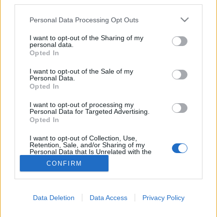
third parties.
Elsősegély
Please note that this website/app uses one or more Google
Personal Data Processing Opt Outs
services and may gather and store information including but
not limited to your visit or usage behaviour. You may click to
I want to opt-out of the Sharing of my
personal data.
grant or deny consent to Google and its third-party tags to
Opted In
use your data for below specified purposes in below Google
consent section.
I want to opt-out of the Sale of my
Personal Data.
Opted In
I want to opt-out of processing my
Personal Data for Targeted Advertising.
Opted In
I want to opt-out of Collection, Use,
Retention, Sale, and/or Sharing of my
Personal Data that Is Unrelated with the
Purposes for which it was collected.
CONFIRM
Opted Out
Google consents
Data Deletion
Data Access
Privacy Policy
I want to allow Google to enable storage
related to advertising like cookies on web or