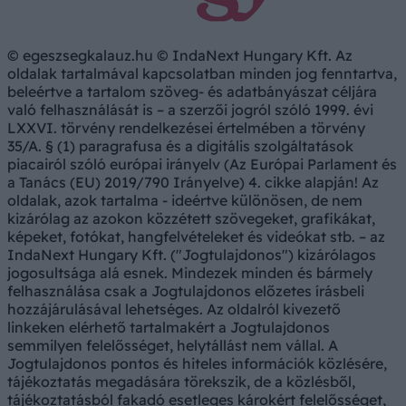
© egeszsegkalauz.hu © IndaNext Hungary Kft. Az
oldalak tartalmával kapcsolatban minden jog fenntartva,
beleértve a tartalom szöveg- és adatbányászat céljára
való felhasználását is – a szerzői jogról szóló 1999. évi
LXXVI. törvény rendelkezései értelmében a törvény
35/A. § (1) paragrafusa és a digitális szolgáltatások
piacairól szóló európai irányelv (Az Európai Parlament és
a Tanács (EU) 2019/790 Irányelve) 4. cikke alapján! Az
oldalak, azok tartalma - ideértve különösen, de nem
kizárólag az azokon közzétett szövegeket, grafikákat,
képeket, fotókat, hangfelvételeket és videókat stb. – az
IndaNext Hungary Kft. ("Jogtulajdonos") kizárólagos
jogosultsága alá esnek. Mindezek minden és bármely
felhasználása csak a Jogtulajdonos előzetes írásbeli
hozzájárulásával lehetséges. Az oldalról kivezető
linkeken elérhető tartalmakért a Jogtulajdonos
semmilyen felelősséget, helytállást nem vállal. A
Jogtulajdonos pontos és hiteles információk közlésére,
tájékoztatás megadására törekszik, de a közlésből,
tájékoztatásból fakadó esetleges károkért felelősséget,