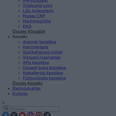
MR-vizsgálat
Triglicerid szint
LDL-koleszterin
Magas CRP
Mammográfia
EKG
Összes Vizsgálat
Kezelés
Aranyér kezelése
Kemoterápia
Szürkehályog műtét
Vízszerű hasmenés
Afta kezelése
Dagadt boka kezelése
Napallergia kezelése
Fülgyulladás kezelése
Összes Kezelés
Életmódváltás
Kutatás