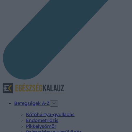
Betegségek A-Z
Kötőhártya-gyulladás
Endometriózis
Pikkelysömör
Pajzsmirigy alulműködés