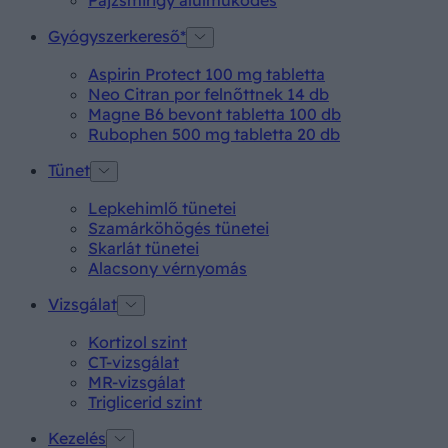
Gyógyszerkereső*
Aspirin Protect 100 mg tabletta
Neo Citran por felnőttnek 14 db
Magne B6 bevont tabletta 100 db
Rubophen 500 mg tabletta 20 db
Tünet
Lepkehimlő tünetei
Szamárköhögés tünetei
Skarlát tünetei
Alacsony vérnyomás
Vizsgálat
Kortizol szint
CT-vizsgálat
MR-vizsgálat
Triglicerid szint
Kezelés