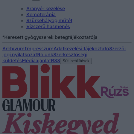
Aranyér kezelése
Kemoterápia
Szürkehályog műtét
Vízszerű hasmenés
*Keresett gyógyszerek betegtájékoztatója
Archívum
Impresszum
Adatkezelési tájékoztató
Szerzői
jogi nyilatkozat
Rólunk
Szerkesztőségi
küldetés
Médiaajánlat
RSS
Süti beállítások