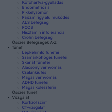
Kötőhártya-gyulladás
Endometriózis
Pikkelysömör
Pajzsmirigy alulműködés
ALS betegség
PCOS
Hisztamin intolerancia
Crohn betegség
Összes Betegségek A-Z
Tünet
Lepkehimlő tünetei
Szamárköhögés tünetei
Skarlát tünetei
Alacsony vérnyomás
Csalánkiütés
Magas vérnyomás
ADHD tünetei
Magas koleszterin
Összes Tünet
Vizsgálat
Kortizol szint
CT-vizsgálat