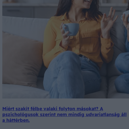
Miért szakít félbe valaki folyton másokat? A
pszichológusok szerint nem mindig udvariatlanság áll
a háttérben.