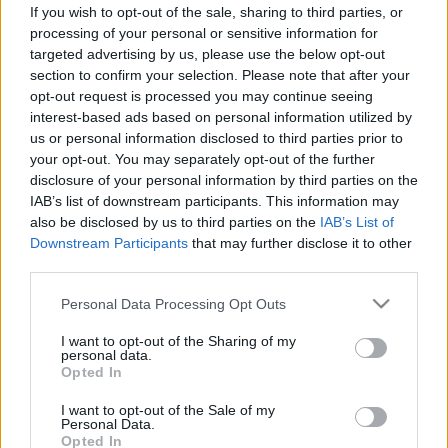
egészség, tudatosság és közösségi
If you wish to opt-out of the sale, sharing to third parties, or
élmény a Városligetben
processing of your personal or sensitive information for
targeted advertising by us, please use the below opt-out
section to confirm your selection. Please note that after your
opt-out request is processed you may continue seeing
interest-based ads based on personal information utilized by
us or personal information disclosed to third parties prior to
your opt-out. You may separately opt-out of the further
disclosure of your personal information by third parties on the
IAB’s list of downstream participants. This information may
also be disclosed by us to third parties on the
IAB’s List of
Downstream Participants
that may further disclose it to other
third parties.
Please note that this website/app uses one or more Google
Personal Data Processing Opt Outs
services and may gather and store information including but
not limited to your visit or usage behaviour. You may click to
I want to opt-out of the Sharing of my
personal data.
grant or deny consent to Google and its third-party tags to
Opted In
use your data for below specified purposes in below Google
consent section.
I want to opt-out of the Sale of my
Personal Data.
Opted In