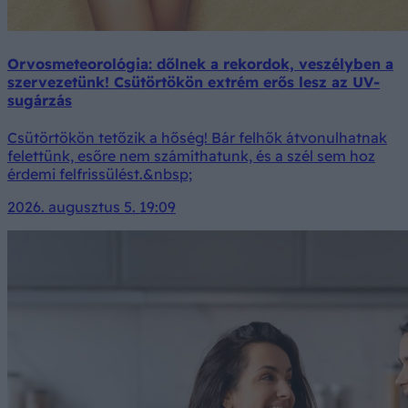
Orvosmeteorológia: dőlnek a rekordok, veszélyben a
szervezetünk! Csütörtökön extrém erős lesz az UV-
sugárzás
Csütörtökön tetőzik a hőség! Bár felhők átvonulhatnak
felettünk, esőre nem számíthatunk, és a szél sem hoz
érdemi felfrissülést.&nbsp;
2026. augusztus 5. 19:09