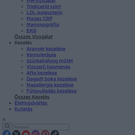
MR-vizsgálat
Triglicerid szint
LDL-koleszterin
Magas CRP
Mammográfia
EKG
Összes Vizsgálat
Kezelés
Aranyér kezelése
Kemoterápia
Szürkehályog műtét
Vízszerű hasmenés
Afta kezelése
Dagadt boka kezelése
Napallergia kezelése
Fülgyulladás kezelése
Összes Kezelés
Életmódváltás
Kutatás