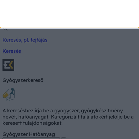
Milyen betegségre utalhatnak a tünetei?
Keresés, pl. fejfájás
Keresés
Gyógyszerkereső
A kereséshez írja be a gyógyszer, gyógykészítmény
nevét, hatóanyagát. Kategorizált találatokért jelölje be a
keresett tulajdonságokat.
Gyógyszer
Hatóanyag