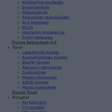
Kötőhártya-gyulladás
Endometriózis
Pikkelysömör
Pajzsmirigy alulműködés
ALS betegség
PCOS
Hisztamin intolerancia
Crohn betegség
Összes Betegségek A-Z
Tünet
Lepkehimlő tünetei
Szamárköhögés tünetei
Skarlát tünetei
Alacsony vérnyomás
Csalánkiütés
Magas vérnyomás
ADHD tünetei
Magas koleszterin
Összes Tünet
Vizsgálat
Kortizol szint
CT-vizsgálat