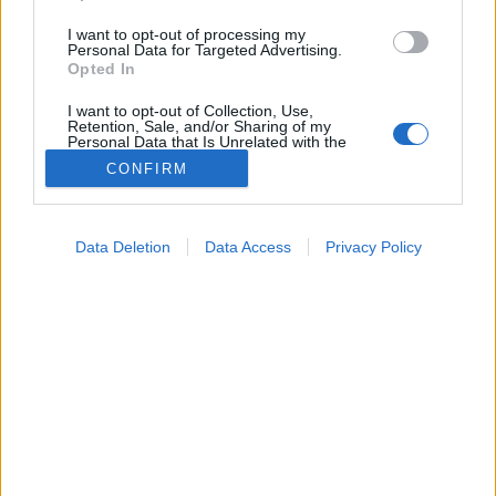
I want to opt-out of processing my
Personal Data for Targeted Advertising.
Opted In
I want to opt-out of Collection, Use,
Retention, Sale, and/or Sharing of my
Personal Data that Is Unrelated with the
Purposes for which it was collected.
CONFIRM
Opted Out
Hírek
Google consents
2026. május 31. 12:28
Data Deletion
Data Access
Privacy Policy
Megosztás
Küldés
Küldés Messengeren
I want to allow Google to enable storage
related to advertising like cookies on web or
device identifiers in apps.
Petrás Gabriella
online szerkesztő
I want to allow my user data to be sent to
Google for online advertising purposes.
I want to allow Google to send me
Egy balmazújvárosi óvodai csoportot 30 napos
personalized advertising.
járványügyi megfigyelés alá helyeztek, miután az
I want to allow Google to enable storage