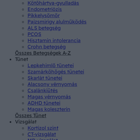
Kötőhártya-gyulladás
Endometriózis
Pikkelysömör
Pajzsmirigy alulműködés
ALS betegség
PCOS
Hisztamin intolerancia
Crohn betegség
Összes Betegségek A-Z
Tünet
Lepkehimlő tünetei
Szamárköhögés tünetei
Skarlát tünetei
Alacsony vérnyomás
Csalánkiütés
Magas vérnyomás
ADHD tünetei
Magas koleszterin
Összes Tünet
Vizsgálat
Kortizol szint
CT-vizsgálat