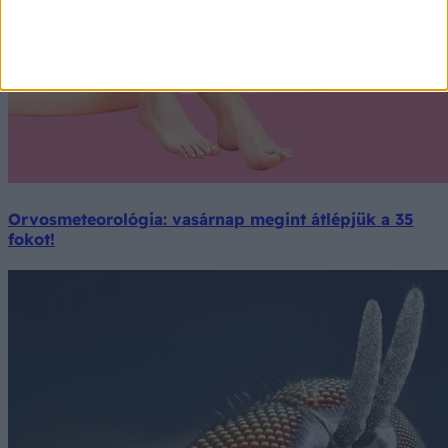
Orvosmeteorológia: vasárnap megint átlépjük a 35
fokot!