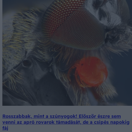
Rosszabbak, mint a szúnyogok! Először észre sem
venni az apró rovarok támadását, de a csípés napokig
fáj