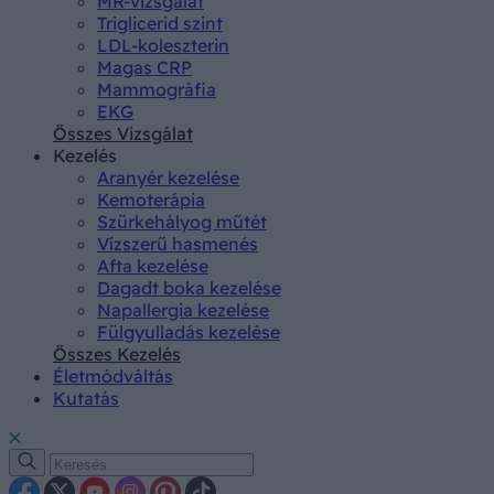
MR-vizsgálat
Triglicerid szint
LDL-koleszterin
Magas CRP
Mammográfia
EKG
Összes Vizsgálat
Kezelés
Aranyér kezelése
Kemoterápia
Szürkehályog műtét
Vízszerű hasmenés
Afta kezelése
Dagadt boka kezelése
Napallergia kezelése
Fülgyulladás kezelése
Összes Kezelés
Életmódváltás
Kutatás