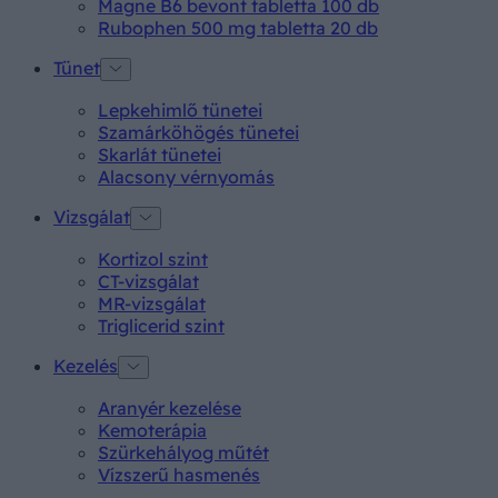
Magne B6 bevont tabletta 100 db
Rubophen 500 mg tabletta 20 db
Tünet
Lepkehimlő tünetei
Szamárköhögés tünetei
Skarlát tünetei
Alacsony vérnyomás
Vizsgálat
Kortizol szint
CT-vizsgálat
MR-vizsgálat
Triglicerid szint
Kezelés
Aranyér kezelése
Kemoterápia
Szürkehályog műtét
Vízszerű hasmenés