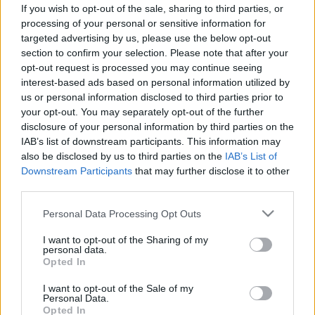
megfigyelés alá került egy
If you wish to opt-out of the sale, sharing to third parties, or
balmazújvárosi óvodai csoport
processing of your personal or sensitive information for
targeted advertising by us, please use the below opt-out
section to confirm your selection. Please note that after your
opt-out request is processed you may continue seeing
interest-based ads based on personal information utilized by
us or personal information disclosed to third parties prior to
your opt-out. You may separately opt-out of the further
disclosure of your personal information by third parties on the
IAB’s list of downstream participants. This information may
also be disclosed by us to third parties on the
IAB’s List of
Downstream Participants
that may further disclose it to other
third parties.
Please note that this website/app uses one or more Google
Personal Data Processing Opt Outs
services and may gather and store information including but
not limited to your visit or usage behaviour. You may click to
I want to opt-out of the Sharing of my
personal data.
grant or deny consent to Google and its third-party tags to
Opted In
use your data for below specified purposes in below Google
consent section.
I want to opt-out of the Sale of my
Personal Data.
Opted In