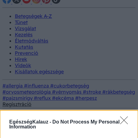
Betegségek A-Z
Tünet
Vizsgálat
Kezelés
Életmódváltás
Kutatás
Prevenció
Hírek
Videók
Kisállatok egészsége
#allergia
#influenza
#cukorbetegség
#orvosmeteorológia
#vérnyomás
#stroke
#rákbetegség
#pajzsmirigy
#reflux
#ekcéma
#herpesz
Regisztráció
EgészségKalauz -
Do Not Process My Personal
Information
Betegségek
Hepatitisz A