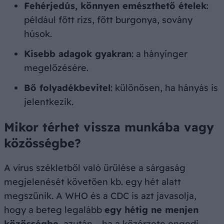
Fehérjedús, könnyen emészthető ételek
:
például főtt rizs, főtt burgonya, sovány
húsok.
Kisebb adagok gyakran
: a hányinger
megelőzésére.
Bő folyadékbevitel
: különösen, ha hányás is
jelentkezik.
Mikor térhet vissza munkába vagy
közösségbe?
A vírus székletből való ürülése a sárgaság
megjelenését követően kb. egy hét alatt
megszűnik. A WHO és a CDC is azt javasolja,
hogy a beteg legalább
egy hétig ne menjen
közösségbe
, azután – ha a közérzete engedi –