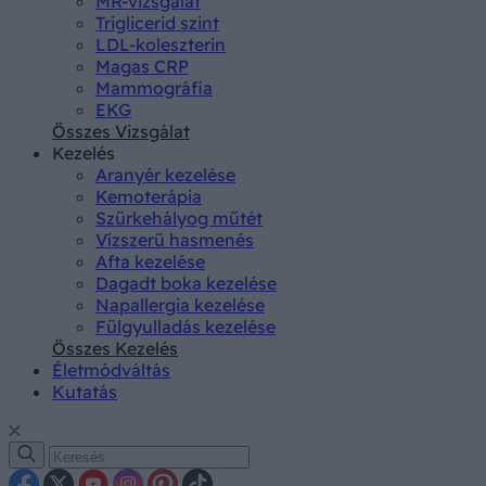
MR-vizsgálat
Triglicerid szint
LDL-koleszterin
Magas CRP
Mammográfia
EKG
Összes Vizsgálat
Kezelés
Aranyér kezelése
Kemoterápia
Szürkehályog műtét
Vízszerű hasmenés
Afta kezelése
Dagadt boka kezelése
Napallergia kezelése
Fülgyulladás kezelése
Összes Kezelés
Életmódváltás
Kutatás