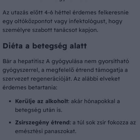
Az utazás előtt 4-6 héttel érdemes felkeresnie
egy oltóközpontot vagy infektológust, hogy
személyre szabott tanácsot kapjon.
Diéta a betegség alatt
Bár a hepatitisz A gyógyulása nem gyorsítható
gyógyszerrel, a megfelelő étrend támogatja a
szervezet regenerációját. Az alábbi elveket
érdemes betartania:
Kerülje az alkoholt
: akár hónapokkal a
betegség után is.
Zsírszegény étrend
: a túl sok zsír fokozza az
emésztési panaszokat.