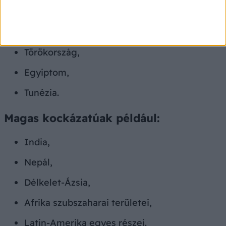
többek között:
Görögország,
Törökország,
Egyiptom,
Tunézia.
Magas kockázatúak például:
India,
Nepál,
Délkelet-Ázsia,
Afrika szubszaharai területei,
Latin-Amerika egyes részei.