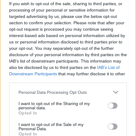
If you wish to opt-out of the sale, sharing to third parties, or
Hepatitisz A
processing of your personal or sensitive information for
targeted advertising by us, please use the below opt-out
section to confirm your selection. Please note that after your
Májgyulladás Hepatitis A vírus
opt-out request is processed you may continue seeing
interest-based ads based on personal information utilized by
fertőzéstől - Minden fontos
us or personal information disclosed to third parties prior to
tudnivaló egyhelyen
your opt-out. You may separately opt-out of the further
disclosure of your personal information by third parties on the
IAB’s list of downstream participants. This information may
A hepatitisz A egy világszerte előforduló
fertőző
also be disclosed by us to third parties on the
IAB’s List of
májgyulladás, amelyet a
hepatitis A vírus (HAV)
Downstream Participants
that may further disclose it to other
okoz.
third parties.
Please note that this website/app uses one or more Google
Personal Data Processing Opt Outs
Gyakran emlegetik „utazók betegségének”, mert
services and may gather and store information including but
a legtöbb eset külföldről behurcolt fertőzésként
not limited to your visit or usage behaviour. You may click to
I want to opt-out of the Sharing of my
personal data.
grant or deny consent to Google and its third-party tags to
jelenik meg, ugyanakkor hazai gócpontokban is
Opted In
use your data for below specified purposes in below Google
kialakulhatnak kisebb járványok. Bár sokan úgy
consent section.
I want to opt-out of the Sale of my
gondolják, hogy csupán egy enyhe
Personal Data.
Opted In