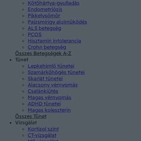
Kötőhártya-gyulladás
Endometriózis
Pikkelysömör
Pajzsmirigy alulműködés
ALS betegség
PCOS
Hisztamin intolerancia
Crohn betegség
Összes Betegségek A-Z
Tünet
Lepkehimlő tünetei
Szamárköhögés tünetei
Skarlát tünetei
Alacsony vérnyomás
Csalánkiütés
Magas vérnyomás
ADHD tünetei
Magas koleszterin
Összes Tünet
Vizsgálat
Kortizol szint
CT-vizsgálat