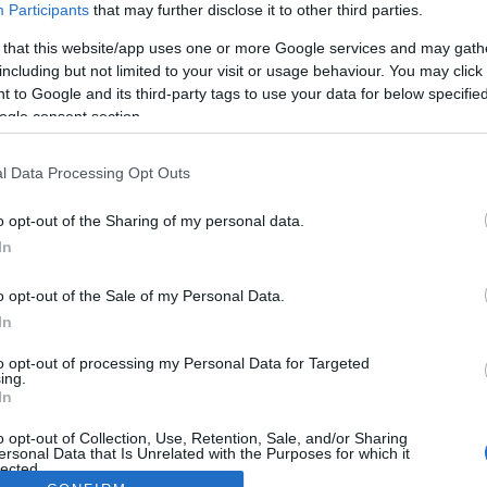
Participants
that may further disclose it to other third parties.
 that this website/app uses one or more Google services and may gath
including but not limited to your visit or usage behaviour. You may click 
 to Google and its third-party tags to use your data for below specifi
ogle consent section.
l Data Processing Opt Outs
o opt-out of the Sharing of my personal data.
In
o opt-out of the Sale of my Personal Data.
In
to opt-out of processing my Personal Data for Targeted
ing.
In
o opt-out of Collection, Use, Retention, Sale, and/or Sharing
ersonal Data that Is Unrelated with the Purposes for which it
lected.