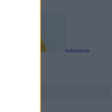
rkereső
Kalkulátorok