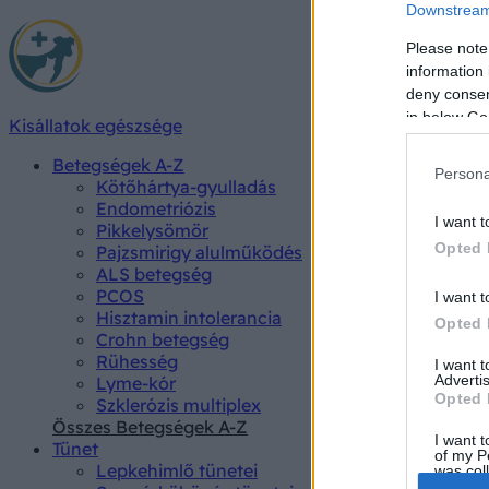
Downstream 
Please note
information 
deny consent
in below Go
Kisállatok egészsége
Betegségek A-Z
Persona
Kötőhártya-gyulladás
Endometriózis
I want t
Pikkelysömör
Opted 
Pajzsmirigy alulműködés
ALS betegség
PCOS
I want t
Hisztamin intolerancia
Opted 
Crohn betegség
Rühesség
I want 
Advertis
Lyme-kór
Opted 
Szklerózis multiplex
Összes Betegségek A-Z
I want t
Tünet
of my P
Lepkehimlő tünetei
was col