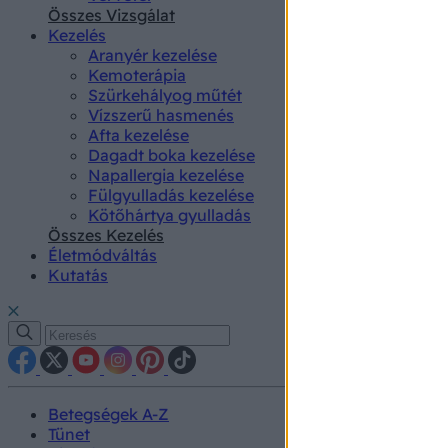
authenti
Összes Vizsgálat
Kezelés
Aranyér kezelése
Kemoterápia
Szürkehályog műtét
Vízszerű hasmenés
Afta kezelése
Dagadt boka kezelése
Napallergia kezelése
Fülgyulladás kezelése
Kötőhártya gyulladás
Összes Kezelés
Életmódváltás
Kutatás
Betegségek A-Z
Tünet