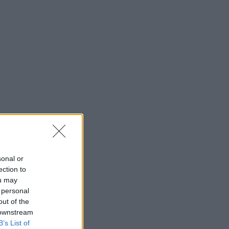
sonal or
ection to
ou may
 personal
out of the
 downstream
B’s List of