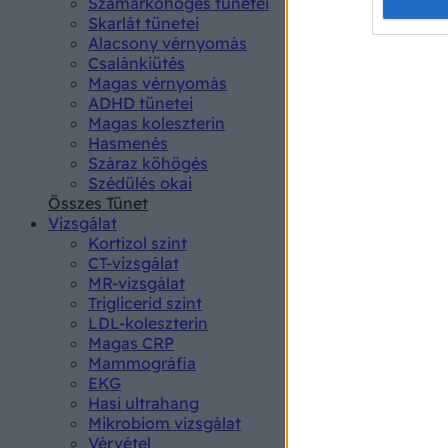
Opted 
Szamárköhögés tünetei
Skarlát tünetei
Alacsony vérnyomás
Google 
Csalánkiütés
Magas vérnyomás
I want t
ADHD tünetei
web or d
Magas koleszterin
Hasmenés
I want t
Száraz köhögés
purpose
Szédülés okai
Összes Tünet
I want 
Vizsgálat
Kortizol szint
I want t
CT-vizsgálat
web or d
MR-vizsgálat
Triglicerid szint
LDL-koleszterin
I want t
Magas CRP
or app.
Mammográfia
EKG
I want t
Hasi ultrahang
Mikrobiom vizsgálat
I want t
Vérvétel