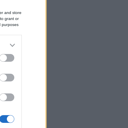
er and store
to grant or
ed purposes