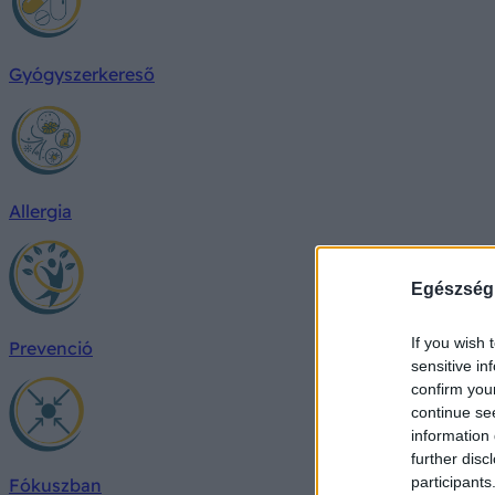
Gyógyszerkereső
Allergia
Egészség
If you wish 
Prevenció
sensitive in
confirm you
continue se
information 
further disc
participants
Fókuszban