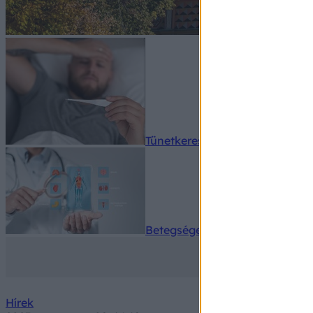
Tünetkereső
Betegségek A-Z
Hírek