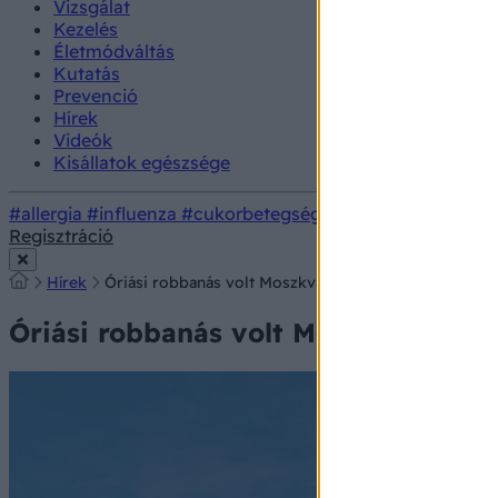
Vizsgálat
Kezelés
Életmódváltás
Kutatás
Prevenció
Hírek
Videók
Kisállatok egészsége
#allergia
#influenza
#cukorbetegség
#orvosmeteorológi
Regisztráció
Hírek
Óriási robbanás volt Moszkva mellett, evakuálják a k
Óriási robbanás volt Moszkva mellet