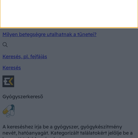
TÜNETKERESŐ
Milyen betegségre utalhatnak a tünetei?
Keresés, pl. fejfájás
Keresés
Gyógyszerkereső
A kereséshez írja be a gyógyszer, gyógykészítmény
nevét, hatóanyagát. Kategorizált találatokért jelölje be a