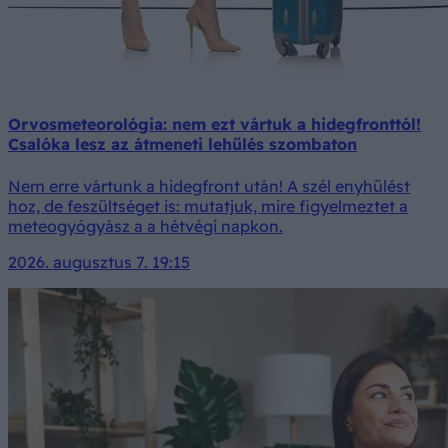
Orvosmeteorológia: nem ezt vártuk a hidegfronttól!
Csalóka lesz az átmeneti lehűlés szombaton
Nem erre vártunk a hidegfront után! A szél enyhülést
hoz, de feszültséget is: mutatjuk, mire figyelmeztet a
meteogyógyász a a hétvégi napkon.
2026. augusztus 7. 19:15