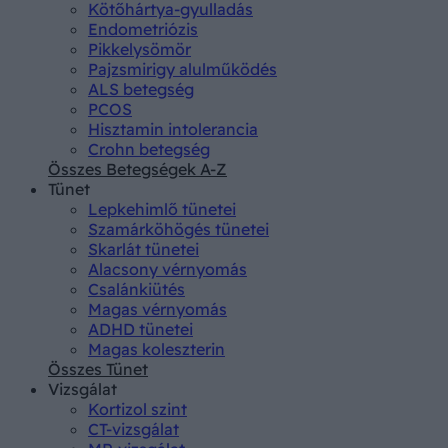
Kötőhártya-gyulladás
Endometriózis
Pikkelysömör
Pajzsmirigy alulműködés
ALS betegség
PCOS
Hisztamin intolerancia
Crohn betegség
Összes Betegségek A-Z
Tünet
Lepkehimlő tünetei
Szamárköhögés tünetei
Skarlát tünetei
Alacsony vérnyomás
Csalánkiütés
Magas vérnyomás
ADHD tünetei
Magas koleszterin
Összes Tünet
Vizsgálat
Kortizol szint
CT-vizsgálat