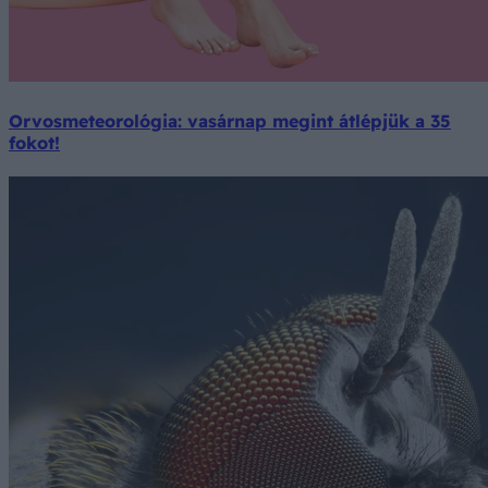
Orvosmeteorológia: vasárnap megint átlépjük a 35
fokot!