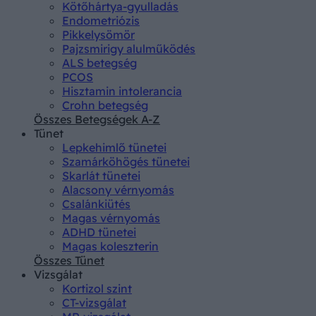
Kötőhártya-gyulladás
Endometriózis
Pikkelysömör
Pajzsmirigy alulműködés
ALS betegség
PCOS
Hisztamin intolerancia
Crohn betegség
Összes Betegségek A-Z
Tünet
Lepkehimlő tünetei
Szamárköhögés tünetei
Skarlát tünetei
Alacsony vérnyomás
Csalánkiütés
Magas vérnyomás
ADHD tünetei
Magas koleszterin
Összes Tünet
Vizsgálat
Kortizol szint
CT-vizsgálat