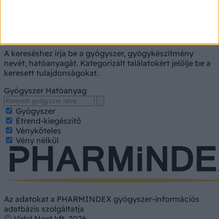
Gyógyszerkereső
A kereséshez írja be a gyógyszer, gyógykészítmény
nevét, hatóanyagát. Kategorizált találatokért jelölje be a
keresett tulajdonságokat.
Gyógyszer
Hatóanyag
Gyógyszer
Étrend-kiegészítő
Vényköteles
Vény nélkül
Az adatokat a PHARMINDEX gyógyszer-információs
adatbázis szolgáltatja
Ⓒ Vidal Next kft. 2026.