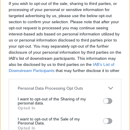
gyorsabb és biztonságosabb
If you wish to opt-out of the sale, sharing to third parties, or
ellátását Debrecenben
processing of your personal or sensitive information for
targeted advertising by us, please use the below opt-out
section to confirm your selection. Please note that after your
opt-out request is processed you may continue seeing
interest-based ads based on personal information utilized by
us or personal information disclosed to third parties prior to
your opt-out. You may separately opt-out of the further
disclosure of your personal information by third parties on the
IAB’s list of downstream participants. This information may
also be disclosed by us to third parties on the
IAB’s List of
Downstream Participants
that may further disclose it to other
third parties.
Please note that this website/app uses one or more Google
Personal Data Processing Opt Outs
services and may gather and store information including but
not limited to your visit or usage behaviour. You may click to
I want to opt-out of the Sharing of my
personal data.
grant or deny consent to Google and its third-party tags to
Opted In
use your data for below specified purposes in below Google
consent section.
I want to opt-out of the Sale of my
Personal Data.
Opted In