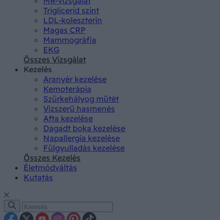
MR-vizsgálat
Triglicerid szint
LDL-koleszterin
Magas CRP
Mammográfia
EKG
Összes Vizsgálat
Kezelés
Aranyér kezelése
Kemoterápia
Szürkehályog műtét
Vízszerű hasmenés
Afta kezelése
Dagadt boka kezelése
Napallergia kezelése
Fülgyulladás kezelése
Összes Kezelés
Életmódváltás
Kutatás