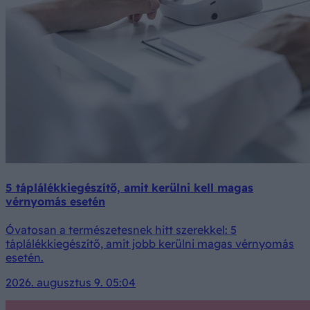
5 táplálékkiegészítő, amit kerülni kell magas
vérnyomás esetén
Óvatosan a természetesnek hitt szerekkel: 5
táplálékkiegészítő, amit jobb kerülni magas vérnyomás
esetén.
2026. augusztus 9. 05:04