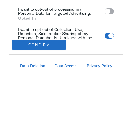
I want to opt-out of processing my
Personal Data for Targeted Advertising.
Opted In
I want to opt-out of Collection, Use,
Retention, Sale, and/or Sharing of my
Personal Data that Is Unrelated with the
Purposes for which it was collected.
CONFIRM
Opted Out
Hírek
Google consents
2026. május 29. 06:14
Data Deletion
Data Access
Privacy Policy
Megosztás
Küldés
Küldés Messengeren
I want to allow Google to enable storage
related to advertising like cookies on web or
device identifiers in apps.
Petrás Gabriella
online szerkesztő
I want to allow my user data to be sent to
Google for online advertising purposes.
I want to allow Google to send me
Átadták az új MR-készüléket a Debreceni Egyetem
personalized advertising.
Klinikai Központ Gyermeksürgősségi Központjában.
I want to allow Google to enable storage