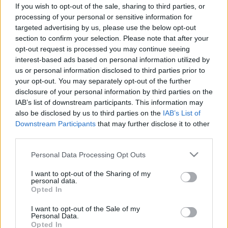
hőkupola előtt a csütörtök még
If you wish to opt-out of the sale, sharing to third parties, or
kellemes nyári nap lesz
processing of your personal or sensitive information for
targeted advertising by us, please use the below opt-out
section to confirm your selection. Please note that after your
opt-out request is processed you may continue seeing
interest-based ads based on personal information utilized by
us or personal information disclosed to third parties prior to
your opt-out. You may separately opt-out of the further
disclosure of your personal information by third parties on the
IAB’s list of downstream participants. This information may
also be disclosed by us to third parties on the
IAB’s List of
Downstream Participants
that may further disclose it to other
third parties.
Please note that this website/app uses one or more Google
Personal Data Processing Opt Outs
services and may gather and store information including but
not limited to your visit or usage behaviour. You may click to
I want to opt-out of the Sharing of my
personal data.
grant or deny consent to Google and its third-party tags to
Opted In
use your data for below specified purposes in below Google
consent section.
I want to opt-out of the Sale of my
Personal Data.
Opted In