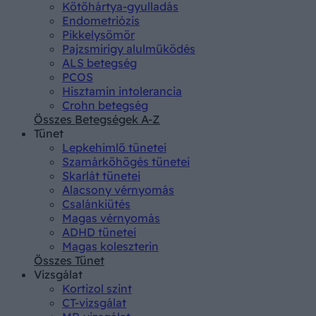
Kötőhártya-gyulladás
Endometriózis
Pikkelysömör
Pajzsmirigy alulműködés
ALS betegség
PCOS
Hisztamin intolerancia
Crohn betegség
Összes Betegségek A-Z
Tünet
Lepkehimlő tünetei
Szamárköhögés tünetei
Skarlát tünetei
Alacsony vérnyomás
Csalánkiütés
Magas vérnyomás
ADHD tünetei
Magas koleszterin
Összes Tünet
Vizsgálat
Kortizol szint
CT-vizsgálat