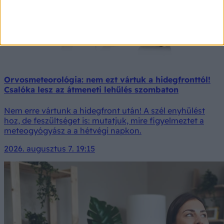
Orvosmeteorológia: nem ezt vártuk a hidegfronttól!
Csalóka lesz az átmeneti lehűlés szombaton
Nem erre vártunk a hidegfront után! A szél enyhülést
hoz, de feszültséget is: mutatjuk, mire figyelmeztet a
meteogyógyász a a hétvégi napkon.
2026. augusztus 7. 19:15