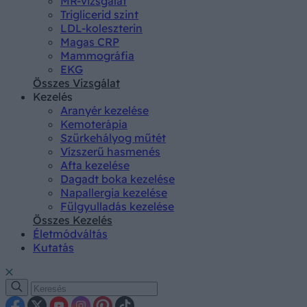
MR-vizsgálat
Triglicerid szint
LDL-koleszterin
Magas CRP
Mammográfia
EKG
Összes Vizsgálat
Kezelés
Aranyér kezelése
Kemoterápia
Szürkehályog műtét
Vízszerű hasmenés
Afta kezelése
Dagadt boka kezelése
Napallergia kezelése
Fülgyulladás kezelése
Összes Kezelés
Életmódváltás
Kutatás