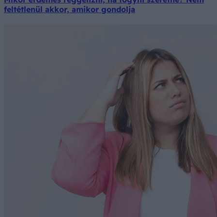
feltétlenül akkor, amikor gondolja