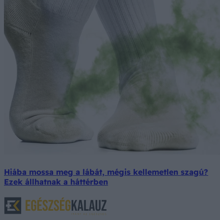
Hiába mossa meg a lábát, mégis kellemetlen szagú?
Ezek állhatnak a háttérben