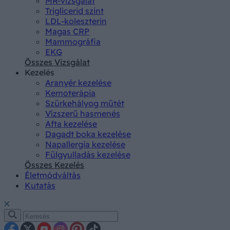
MR-vizsgálat
Triglicerid szint
LDL-koleszterin
Magas CRP
Mammográfia
EKG
Összes Vizsgálat
Kezelés
Aranyér kezelése
Kemoterápia
Szürkehályog műtét
Vízszerű hasmenés
Afta kezelése
Dagadt boka kezelése
Napallergia kezelése
Fülgyulladás kezelése
Összes Kezelés
Életmódváltás
Kutatás