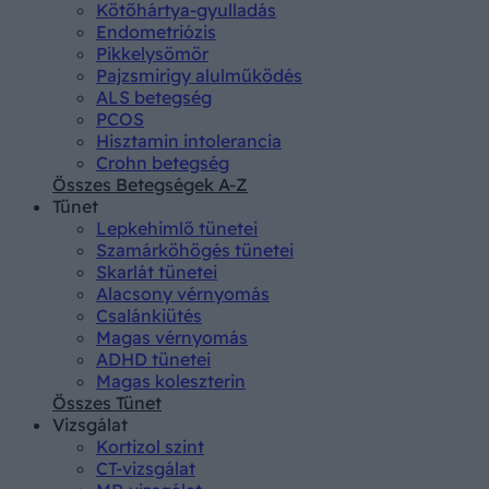
Kötőhártya-gyulladás
Endometriózis
Pikkelysömör
Pajzsmirigy alulműködés
ALS betegség
PCOS
Hisztamin intolerancia
Crohn betegség
Összes Betegségek A-Z
Tünet
Lepkehimlő tünetei
Szamárköhögés tünetei
Skarlát tünetei
Alacsony vérnyomás
Csalánkiütés
Magas vérnyomás
ADHD tünetei
Magas koleszterin
Összes Tünet
Vizsgálat
Kortizol szint
CT-vizsgálat