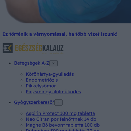
Ez történik a vérnyomással, ha több vizet iszunk!
Betegségek A-Z
Kötőhártya-gyulladás
Endometriózis
Pikkelysömör
Pajzsmirigy alulműködés
Gyógyszerkereső*
Aspirin Protect 100 mg tabletta
Neo Citran por felnőttnek 14 db
Magne B6 bevont tabletta 100 db
Rubophen 500 mg tabletta 20 db