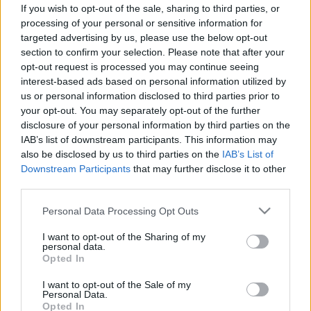
gerincferdülése volt
If you wish to opt-out of the sale, sharing to third parties, or
processing of your personal or sensitive information for
targeted advertising by us, please use the below opt-out
section to confirm your selection. Please note that after your
opt-out request is processed you may continue seeing
interest-based ads based on personal information utilized by
Orvosi lexikon
us or personal information disclosed to third parties prior to
2014. június 02. 10:59
your opt-out. You may separately opt-out of the further
Módosítva: 2015. november 04. 13:49
disclosure of your personal information by third parties on the
Megosztás
Küldés
Küldés Messengeren
IAB’s list of downstream participants. This information may
also be disclosed by us to third parties on the
IAB’s List of
Downstream Participants
that may further disclose it to other
Egészségkalauz
third parties.
Egészségkalauz
Please note that this website/app uses one or more Google
Personal Data Processing Opt Outs
services and may gather and store information including but
not limited to your visit or usage behaviour. You may click to
I want to opt-out of the Sharing of my
Púpja nem volt III. Richárdnak, csak gerincferdülése
personal data.
grant or deny consent to Google and its third-party tags to
- derült ki a középkori angol király csontvázának
Opted In
use your data for below specified purposes in below Google
friss vizsgálatából. Miután 2012-ben Közép-Angliában
consent section.
I want to opt-out of the Sale of my
Personal Data.
egy parkoló alatt felfedezték az uralkodó
Opted In