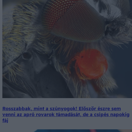
Rosszabbak, mint a szúnyogok! Először észre sem
venni az apró rovarok támadását, de a csípés napokig
fáj