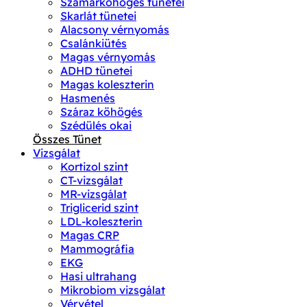
Szamárköhögés tünetei
Skarlát tünetei
Alacsony vérnyomás
Csalánkiütés
Magas vérnyomás
ADHD tünetei
Magas koleszterin
Hasmenés
Száraz köhögés
Szédülés okai
Összes Tünet
Vizsgálat
Kortizol szint
CT-vizsgálat
MR-vizsgálat
Triglicerid szint
LDL-koleszterin
Magas CRP
Mammográfia
EKG
Hasi ultrahang
Mikrobiom vizsgálat
Vérvétel