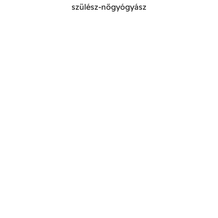
szülész-nőgyógyász