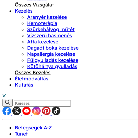
Összes Vizsgálat
Kezelés
Aranyér kezelése
Kemoterápia
Szürkehályog műtét
Vízszerű hasmenés
Afta kezelése
Dagadt boka kezelése
Napallergia kezelése
Fülgyulladás kezelése
Kötőhártya gyulladás
Összes Kezelés
Életmódváltás
Kutatás
Betegségek A-Z
Tünet