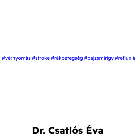
a
#vérnyomás
#stroke
#rákbetegség
#pajzsmirigy
#reflux
Dr. Csatlós Éva