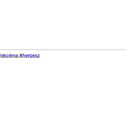
#ekcéma
#herpesz