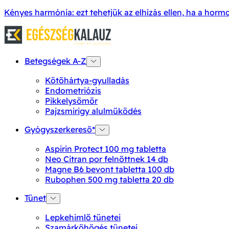
Kényes harmónia: ezt tehetjük az elhízás ellen, ha a ho
Betegségek A-Z
Kötőhártya-gyulladás
Endometriózis
Pikkelysömör
Pajzsmirigy alulműködés
Gyógyszerkereső*
Aspirin Protect 100 mg tabletta
Neo Citran por felnőttnek 14 db
Magne B6 bevont tabletta 100 db
Rubophen 500 mg tabletta 20 db
Tünet
Lepkehimlő tünetei
Szamárköhögés tünetei