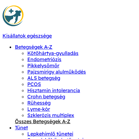
Kisállatok egészsége
Betegségek A-Z
Kötőhártya-gyulladás
Endometriózis
Pikkelysömör
Pajzsmirigy alulműködés
ALS betegség
PCOS
Hisztamin intolerancia
Crohn betegség
Rühesség
Lyme-kór
Szklerózis multiplex
Összes Betegségek A-Z
Tünet
Lepkehimlő tünetei