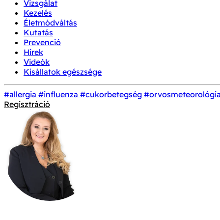
Vizsgálat
Kezelés
Életmódváltás
Kutatás
Prevenció
Hírek
Videók
Kisállatok egészsége
#allergia
#influenza
#cukorbetegség
#orvosmeteorológi
Regisztráció