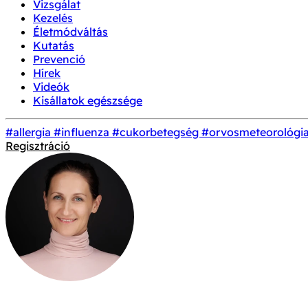
Vizsgálat
Kezelés
Életmódváltás
Kutatás
Prevenció
Hírek
Videók
Kisállatok egészsége
#allergia
#influenza
#cukorbetegség
#orvosmeteorológi
Regisztráció