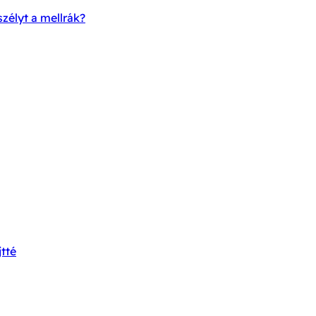
zélyt a mellrák?
tté