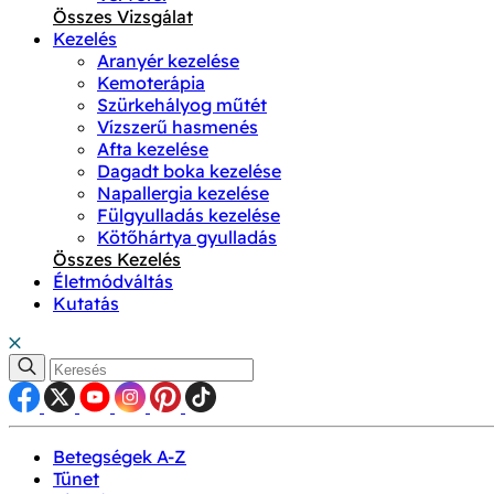
Összes Vizsgálat
Kezelés
Aranyér kezelése
Kemoterápia
Szürkehályog műtét
Vízszerű hasmenés
Afta kezelése
Dagadt boka kezelése
Napallergia kezelése
Fülgyulladás kezelése
Kötőhártya gyulladás
Összes Kezelés
Életmódváltás
Kutatás
Betegségek A-Z
Tünet