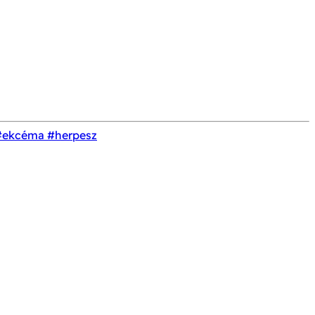
#ekcéma
#herpesz