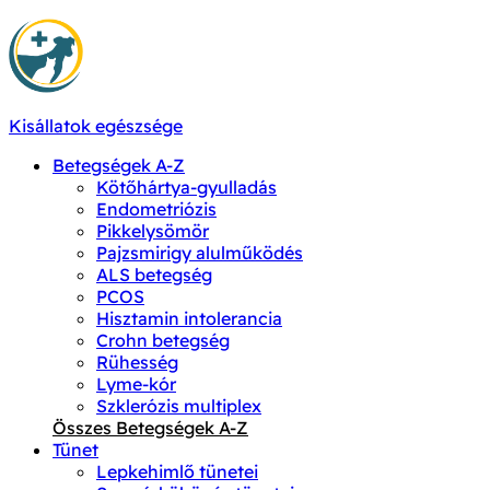
Kisállatok egészsége
Betegségek A-Z
Kötőhártya-gyulladás
Endometriózis
Pikkelysömör
Pajzsmirigy alulműködés
ALS betegség
PCOS
Hisztamin intolerancia
Crohn betegség
Rühesség
Lyme-kór
Szklerózis multiplex
Összes Betegségek A-Z
Tünet
Lepkehimlő tünetei