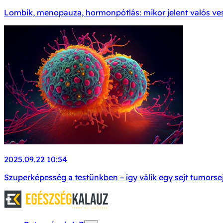
Lombik, menopauza, hormonpótlás: mikor jelent valós ves
2025.09.22 10:54
Szuperképesség a testünkben – így válik egy sejt tumorsej