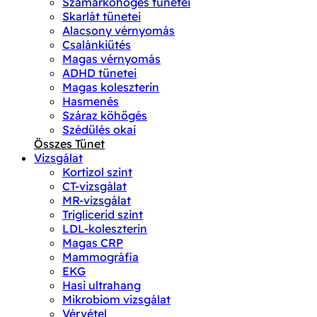
Szamárköhögés tünetei
Skarlát tünetei
Alacsony vérnyomás
Csalánkiütés
Magas vérnyomás
ADHD tünetei
Magas koleszterin
Hasmenés
Száraz köhögés
Szédülés okai
Összes Tünet
Vizsgálat
Kortizol szint
CT-vizsgálat
MR-vizsgálat
Triglicerid szint
LDL-koleszterin
Magas CRP
Mammográfia
EKG
Hasi ultrahang
Mikrobiom vizsgálat
Vérvétel