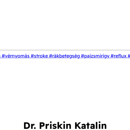
a
#vérnyomás
#stroke
#rákbetegség
#pajzsmirigy
#reflux
Dr. Priskin Katalin