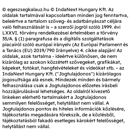
© egeszsegkalauz.hu © IndaNext Hungary Kft. Az
oldalak tartalmával kapcsolatban minden jog fenntartva,
beleértve a tartalom szöveg- és adatbányászat céljára
való felhasználását is – a szerzői jogról szóló 1999. évi
LXXVI. törvény rendelkezései értelmében a törvény
35/A. § (1) paragrafusa és a digitális szolgáltatások
piacairól szóló európai irányelv (Az Európai Parlament és
a Tanács (EU) 2019/790 Irányelve) 4. cikke alapján! Az
oldalak, azok tartalma - ideértve különösen, de nem
kizárólag az azokon közzétett szövegeket, grafikákat,
képeket, fotókat, hangfelvételeket és videókat stb. – az
IndaNext Hungary Kft. ("Jogtulajdonos") kizárólagos
jogosultsága alá esnek. Mindezek minden és bármely
felhasználása csak a Jogtulajdonos előzetes írásbeli
hozzájárulásával lehetséges. Az oldalról kivezető
linkeken elérhető tartalmakért a Jogtulajdonos
semmilyen felelősséget, helytállást nem vállal. A
Jogtulajdonos pontos és hiteles információk közlésére,
tájékoztatás megadására törekszik, de a közlésből,
tájékoztatásból fakadó esetleges károkért felelősséget,
helytállást nem vállal.