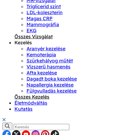
MR-vizsgálat
Triglicerid szint
LDL-koleszterin
Magas CRP
Mammográfia
EKG
Összes Vizsgálat
Kezelés
Aranyér kezelése
Kemoterápia
Szürkehályog műtét
Vízszerű hasmenés
Afta kezelése
Dagadt boka kezelése
Napallergia kezelése
Fülgyulladás kezelése
Összes Kezelés
Életmódváltás
Kutatás