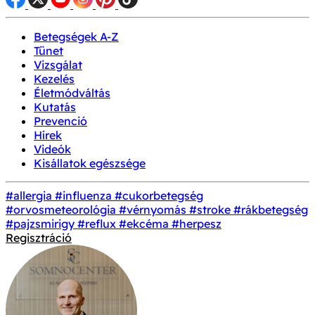
Betegségek A-Z
Tünet
Vizsgálat
Kezelés
Életmódváltás
Kutatás
Prevenció
Hírek
Videók
Kisállatok egészsége
#allergia
#influenza
#cukorbetegség
#orvosmeteorológia
#vérnyomás
#stroke
#rákbetegség
#pajzsmirigy
#reflux
#ekcéma
#herpesz
Regisztráció