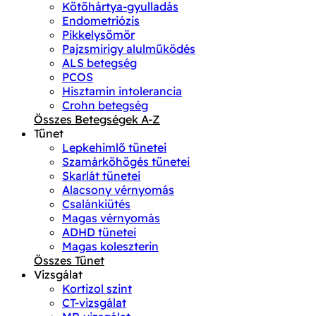
Kötőhártya-gyulladás
Endometriózis
Pikkelysömör
Pajzsmirigy alulműködés
ALS betegség
PCOS
Hisztamin intolerancia
Crohn betegség
Összes Betegségek A-Z
Tünet
Lepkehimlő tünetei
Szamárköhögés tünetei
Skarlát tünetei
Alacsony vérnyomás
Csalánkiütés
Magas vérnyomás
ADHD tünetei
Magas koleszterin
Összes Tünet
Vizsgálat
Kortizol szint
CT-vizsgálat