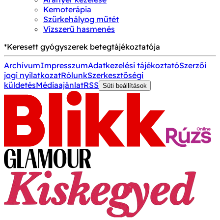
Kemoterápia
Szürkehályog műtét
Vízszerű hasmenés
*Keresett gyógyszerek betegtájékoztatója
Archívum
Impresszum
Adatkezelési tájékoztató
Szerzői
jogi nyilatkozat
Rólunk
Szerkesztőségi
küldetés
Médiaajánlat
RSS
Süti beállítások