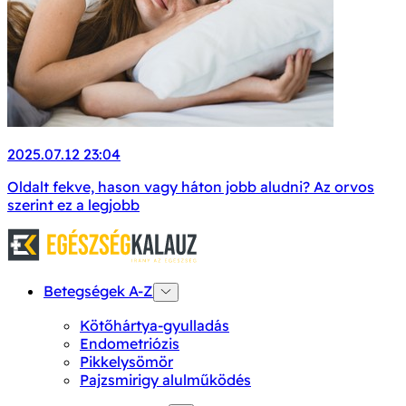
2025.07.12 23:04
Oldalt fekve, hason vagy háton jobb aludni? Az orvos
szerint ez a legjobb
Betegségek A-Z
Kötőhártya-gyulladás
Endometriózis
Pikkelysömör
Pajzsmirigy alulműködés