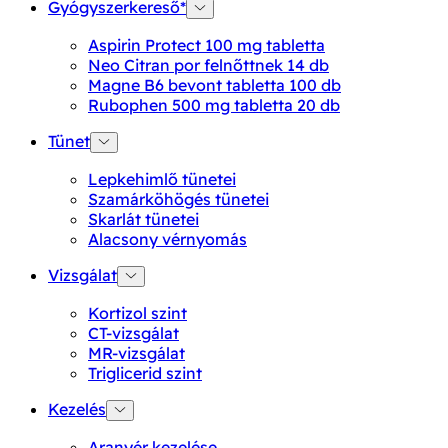
Gyógyszerkereső*
Aspirin Protect 100 mg tabletta
Neo Citran por felnőttnek 14 db
Magne B6 bevont tabletta 100 db
Rubophen 500 mg tabletta 20 db
Tünet
Lepkehimlő tünetei
Szamárköhögés tünetei
Skarlát tünetei
Alacsony vérnyomás
Vizsgálat
Kortizol szint
CT-vizsgálat
MR-vizsgálat
Triglicerid szint
Kezelés
Aranyér kezelése