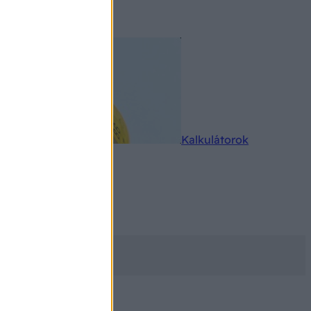
rkereső
Kalkulátorok