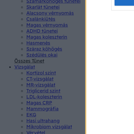
Opted 
Szamárköhögés tünetei
Skarlát tünetei
Alacsony vérnyomás
Google 
Csalánkiütés
Magas vérnyomás
I want t
ADHD tünetei
web or d
Magas koleszterin
Hasmenés
I want t
Száraz köhögés
purpose
Szédülés okai
Összes Tünet
I want 
Vizsgálat
Kortizol szint
I want t
CT-vizsgálat
web or d
MR-vizsgálat
Triglicerid szint
LDL-koleszterin
I want t
Magas CRP
or app.
Mammográfia
EKG
I want t
Hasi ultrahang
Mikrobiom vizsgálat
I want t
Vérvétel