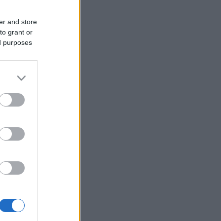
er and store
to grant or
ed purposes