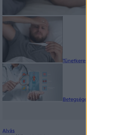
Tünetkereső
Betegségek A-Z
Alvás