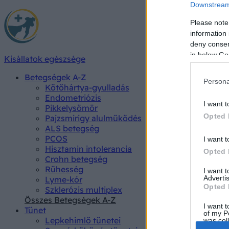
Downstream 
Please note
information 
deny consent
in below Go
Kisállatok egészsége
Betegségek A-Z
Persona
Kötőhártya-gyulladás
Endometriózis
I want t
Pikkelysömör
Opted 
Pajzsmirigy alulműködés
ALS betegség
PCOS
I want t
Hisztamin intolerancia
Opted 
Crohn betegség
Rühesség
I want 
Advertis
Lyme-kór
Opted 
Szklerózis multiplex
Összes Betegségek A-Z
I want t
Tünet
of my P
Lepkehimlő tünetei
was col