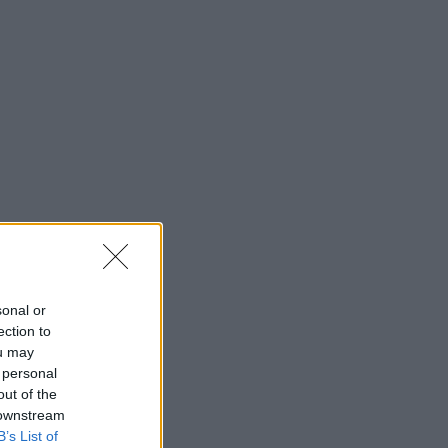
sonal or
ection to
ou may
 personal
out of the
 downstream
B’s List of