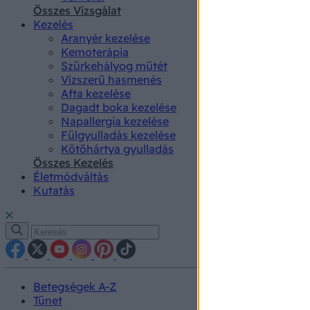
authenti
Összes Vizsgálat
Kezelés
Aranyér kezelése
Kemoterápia
Szürkehályog műtét
Vízszerű hasmenés
Afta kezelése
Dagadt boka kezelése
Napallergia kezelése
Fülgyulladás kezelése
Kötőhártya gyulladás
Összes Kezelés
Életmódváltás
Kutatás
Betegségek A-Z
Tünet