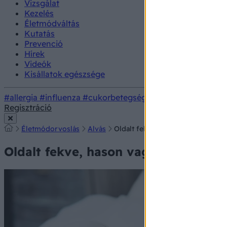
Vizsgálat
Kezelés
Életmódváltás
Kutatás
Prevenció
Hírek
Videók
Kisállatok egészsége
#allergia
#influenza
#cukorbetegség
#orvosmeteorológi
Regisztráció
Életmódorvoslás
Alvás
Oldalt fekve, hason vagy háton jo
Oldalt fekve, hason vagy háton jobb