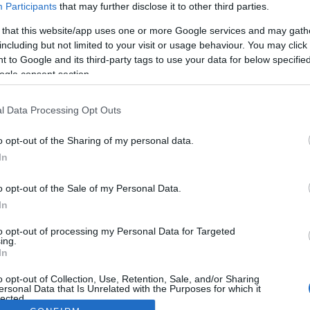
Participants
that may further disclose it to other third parties.
 that this website/app uses one or more Google services and may gath
including but not limited to your visit or usage behaviour. You may click 
 to Google and its third-party tags to use your data for below specifi
ogle consent section.
l Data Processing Opt Outs
o opt-out of the Sharing of my personal data.
In
o opt-out of the Sale of my Personal Data.
In
to opt-out of processing my Personal Data for Targeted
ing.
In
o opt-out of Collection, Use, Retention, Sale, and/or Sharing
ersonal Data that Is Unrelated with the Purposes for which it
lected.