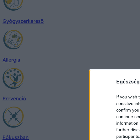
Gyógyszerkereső
Allergia
Egészség
If you wish 
Prevenció
sensitive in
confirm you
continue se
information 
further disc
participants
Fókuszban